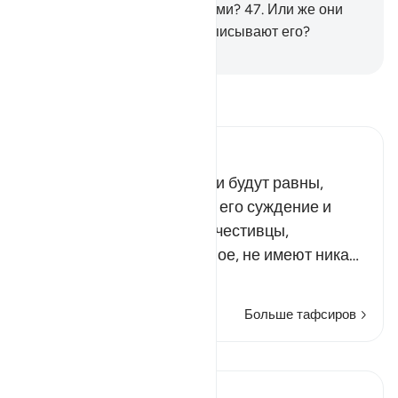
обременены обязательствами?
47
.
Или же они
владеют сокровенным и записывают его?
-
Russian Translation ( Elmir Kuliev )
Прочитайте тафсир.
Russian Tafseer Al Saddi
Всякий, кто решил, что они будут равны,
глубоко ошибся. Скверно его суждение и
неверно его решение! Нечестивцы,
предположившие подобное, не имеют ника…
Читать далее
Больше тафсиров
Уроки
In the Shade of the Quran