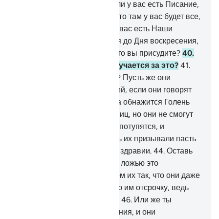
вами? Как вы судите?
37
.
Или у вас есть Писание,
из которого вы узнали,
38
.
что там у вас будет все,
что вы выберете?
39
.
Или у вас есть Наши
клятвы, которые сохранятся до Дня воскресения,
о том, что у вас будет все, что вы присудите?
40
.
Спроси их, кто из них поручается за это?
41
.
Или у них есть сотоварищи? Пусть же они
приведут своих сотоварищей, если они говорят
правду!
42
.
В тот день, когда обнажится Голень
Аллаха, их призовут пасть ниц, но они не смогут
сделать этого.
43
.
Их взоры потупятся, и
унижение покроет их. А ведь их призывали пасть
ниц, когда они пребывали в здравии.
44
.
Оставь
же Меня с теми, кто считает ложью это
повествование. Мы завлечем их так, что они даже
не осознают этого.
45
.
Я даю им отсрочку, ведь
хитрость Моя несокрушима.
46
.
Или же ты
просишь у них вознаграждения, и они