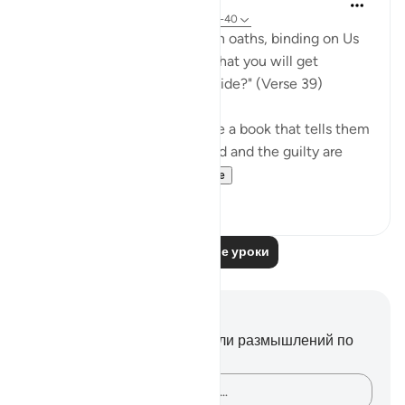
31 неделю назад
·
Ссылка
айа 68:39-40
"Or have you received solemn oaths, binding on Us
till the Day of Resurrection, that you will get
whatever you yourselves decide?" (Verse 39)
If the unbelievers do not have a book that tells them
that those who submit to God and the guilty are
treated in the ...
Узнать больше
0
0
Читать другие уроки
Заметки и размышления
У вас нет никаких заметок или размышлений по
этому стиху.
Зафиксируйте свои мысли…