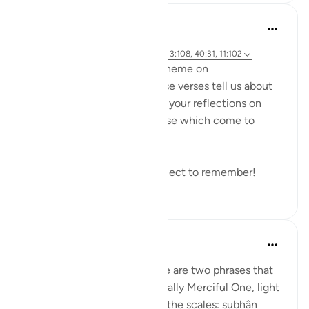
Hammad Fahim
2 года назад
·
Ссылка
айа 14:42, 21:47, 40:17, 18:49, 3:108, 40:31, 11:102
As we explore this month's theme on
#DivineJustice
, what do these verses tell us about
Justice? I would love to read your reflections on
these verses or any other verse which come to
mind.
Remember to reflect and reflect to remember!
19
0
Prophetic Commentary
8 лет назад
·
Ссылка
айа 21:47
Abu Hurayrah narrates: 'There are two phrases that
are beloved to the Exceptionally Merciful One, light
on the tongue, but heavy on the scales: subhân