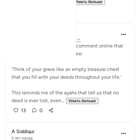
For many, there is no life ...
Узнать больше
4
0
A Siddiqui
6 лет назад
·
Ссылка
айа 21:47, 31:16
Yesterday, I read an amazing comment online that
someone had heard in a lecture:
'Think of your grave like an empty treasure chest
that you fill with your deeds throughout your life.'
This reminds me of the ayahs that tell us that no
deed is ever lost, even...
Узнать больше
13
0
A Siddiqui
6 лет назад
·