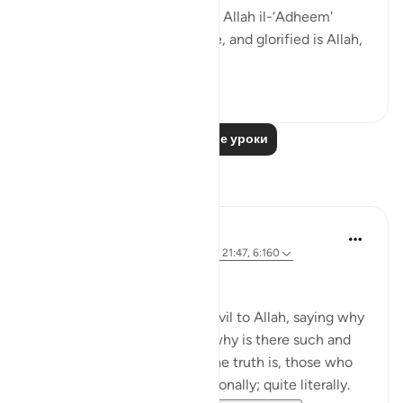
Allahi wabihamdi and subhân Allah il-‘Adheem'
(glroified is Allah in His praise, and glorified is Allah,
the ...
Узнать больше
0
0
Читать другие уроки
Размышления
Shafowan W. Mahmood
31 неделю назад
·
Ссылка
айа 2:281, 21:47, 6:160
NONE WILL BE WRONGED
Many disbelievers attribute evil to Allah, saying why
did so and so suffer such or why is there such and
such a natural disaster. But the truth is, those who
disbelieve think one-dimensionally; quite literally.