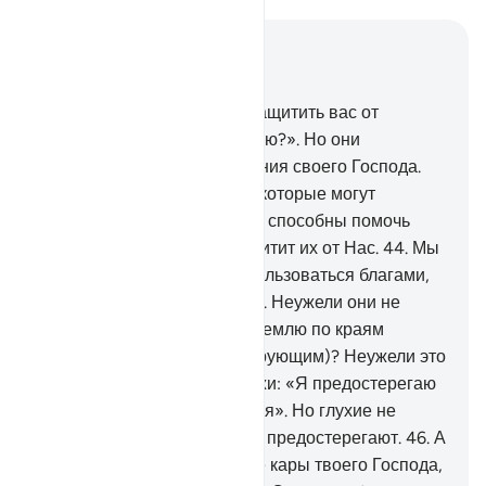
Читать в контексте
Глава 21, Страница 326, Джуз 17
42
.
Скажи: «Кто способен защитить вас от
Милостивого днем или ночью?». Но они
отворачиваются от поминания своего Господа.
43
.
Или же у них есть боги, которые могут
защитить их от Нас? Они не способны помочь
самим себе, и никто не защитит их от Нас.
44
.
Мы
позволили им и их отцам пользоваться благами,
так что их жизнь затянулась. Неужели они не
видят, что Мы уменьшаем землю по краям
(отдаем ее во владение верующим)? Неужели это
они одержат верх?
45
.
Скажи: «Я предостерегаю
вас посредством откровения». Но глухие не
слышат зова, даже когда их предостерегают.
46
.
А
если их коснется дуновение кары твоего Господа,