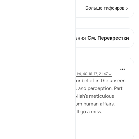
Больше тафсиров
Просмотреть кираат
В этом стихе есть 1 Пересечения
См. Перекрестки
Уроки
Hammad Fahim
2 года назад
·
Ссылка
айа 40:46-50, 1:4, 40:16-17, 21:47
A central part of our faith Is our belief in the unseen.
It is a realm beyond our grasp, and perception. Part
of our Iman in the unseen is Allah’s meticulous
judgement, where nothing from human affairs,
rights, liabilities or rewards will go a miss.
Everything...
Узнать больше
18
0