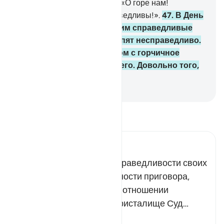
то они непременно скажут: «О горе нам!
Воистину, мы были несправедливы!».
47
.
В День
воскресения Мы установим справедливые
Весы, и ни с кем не поступят несправедливо.
Если найдется нечто весом с горчичное
зернышко, Мы принесем его. Довольно того,
что Мы ведем счет!
-
Russian Translation ( Elmir Kuliev )
Прочитайте тафсир.
Russian Tafseer Al Saddi
Всевышний поведал о справедливости своих
решений и беспристрастности приговора,
который будет вынесен в отношении
творений, собранных на ристалище Суд…
Читать далее