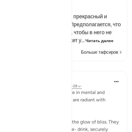
Russian Tafseer Al Saddi
Райское вино - это самый прекрасный и
самый вкусный напиток. Предполагается, что
оно запечатано мускусом, чтобы в него не
попало что-либо, что может у…
Читать далее
Больше тафсиров
Уроки
In the Shade of the Quran
31 неделю назад
·
Ссылка
айа 83:24-28
In their bliss, the righteous live in mental and
physical comfort. Their faces are radiant with
unmistakable joy:
"In their faces you shall mark the glow of bliss. They
will be given to drink of a pure- drink, securely