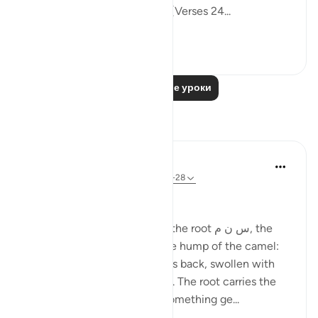
sealed, with a seal of musk." (Verses 24...
Узнать больше
0
0
Читать другие уроки
Размышления
Ola Shoubaki
20 недель назад
·
Ссылка
айа 83:27-28
Gems of Jannah Series
The word تسنيم comes from the root س ن م, the
same root as سَنَم sanam - the hump of the camel:
that proud, rounded rise on its back, swollen with
reserve and quiet abundance. The root carries the
sense of elevated fullness, something ge...
Узнать больше