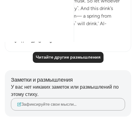
whose last sip will smell like musk. So let whoever
aspires to this strive ˹diligently˺. And this drink’s
flavour will come from Tasnîm— a spring from
which those nearest ˹to Allah˺ will drink.' Al-
Mutaffifin ...
Узнать больше
17
8
Читайте другие размышления
Заметки и размышления
У вас нет никаких заметок или размышлений по
этому стиху.
Зафиксируйте свои мысли…