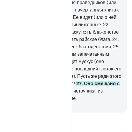
записаны все добрые деяния праведников (или
верховья Рая, где находится начертанная книга с
деяниями праведников).
21
.
Ее видят (или о ней
будут свидетельствовать) приближенные.
22
.
Воистину, благочестивые окажутся в блаженстве
23
.
и будут на ложах созерцать райские блага.
24
.
На их лицах ты увидишь блеск благоденствия.
25
.
Их будут поить выдержанным запечатанным
вином,
26
.
а печатью его будет мускус (оно
запечатано мускусом или же последний глоток его
будет иметь привкус мускуса). Пусть же ради этого
состязаются состязающиеся!
27
.
Оно смешано с
напитком из Таснима -
28
.
источника, из
которого пьют приближенные.
-
Russian Translation ( Elmir Kuliev )
Прочитайте тафсир.