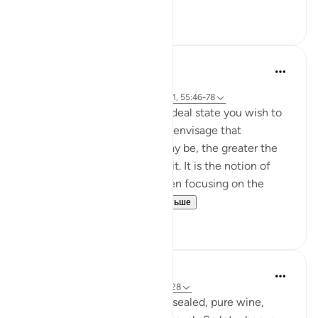
2
0
Hammad Fahim
33 недели назад
·
Ссылка
айа 37:60-61, 83:27-28, 23:111, 55:46-78
Success is the pursuit of an ideal state you wish to
achieve. The clearer you can envisage that
achievement, whatever it may be, the greater the
chances of working towards it. It is the notion of
having a set ambition and then focusing on the
journey to get yo...
Узнать больше
19
3
Sundas Ejaz
в прошлом году
·
Ссылка
айа 83:25-28
'They will be given a drink of sealed, pure wine,