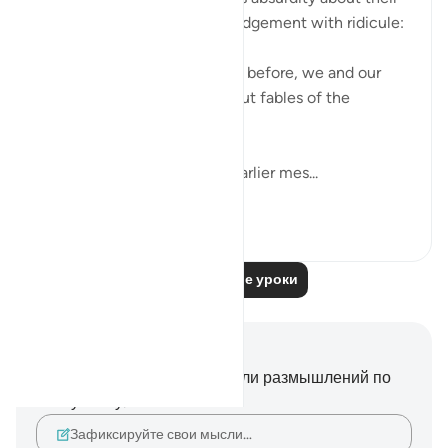
disbelief about the Day of Judgement with ridicule:
"We have been promised this before, we and our
forefathers! This is nothing but fables of the
ancients." (Verse 68)
They were fully aware that earlier mes...
Узнать больше
0
0
20
Читать другие уроки
Заметки и размышления
У вас нет никаких заметок или размышлений по
этому стиху.
Зафиксируйте свои мысли…