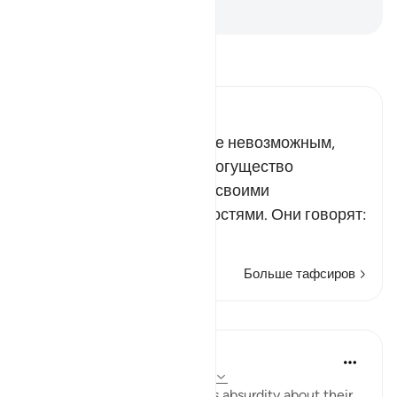
-
Russian Translation ( Elmir Kuliev )
Прочитайте тафсир.
Russian Tafseer Al Saddi
Они считают воскрешение невозможным,
потому что сравнивают могущество
Всемогущего Господа со своими
ограниченными возможностями. Они говорят:
«С незап…
Читать далее
Больше тафсиров
Уроки
In the Shade of the Quran
32 недели назад
·
Ссылка
айа 27:68
The unbelievers followed this absurdity about their