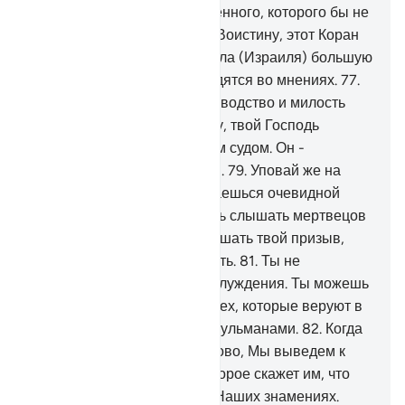
на земле нет такого сокровенного, которого бы не
было в ясном Писании.
76
.
Воистину, этот Коран
рассказывает сынам Исраила (Израиля) большую
часть того, о чем они расходятся во мнениях.
77
.
Воистину, это - верное руководство и милость
для верующих.
78
.
Воистину, твой Господь
рассудит между ними Своим судом. Он -
Могущественный, Знающий.
79
.
Уповай же на
Аллаха, ибо ты придерживаешься очевидной
истины.
80
.
Ты не заставишь слышать мертвецов
и не заставишь глухих услышать твой призыв,
когда они обращаются вспять.
81
.
Ты не
выведешь слепых из их заблуждения. Ты можешь
заставить слышать только тех, которые веруют в
Наши знамения, будучи мусульманами.
82
.
Когда
же свершится над ними Слово, Мы выведем к
ним из земли животное, которое скажет им, что
люди не были убеждены в Наших знамениях.