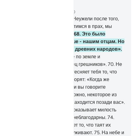
Читать в контексте
Глава 27, Страница 383, Джуз 20
67
.
Неверующие говорят: «Неужели после того,
как мы и наши отцы превратимся в прах, мы
будем выведены из могил?
68
.
Это было
обещано нам и еще раньше - нашим отцам. Но
это - всего лишь легенды древних народов».
69
.
Скажи: «Постранствуйте по земле и
посмотрите, каким был конец грешников».
70
.
Не
печалься о них и пусть не стесняет тебя то, что
они замышляют.
71
.
Они говорят: «Когда же
сбудется это обещание, если вы говорите
правду?».
72
.
Скажи: «Возможно, некоторое из
того, что вы торопите, уже находится позади вас».
73
.
Воистину, твой Господь оказывает милость
людям, но большинство их неблагодарны.
74
.
Воистину, твой Господь знает то, что таят их
сердца, и то, что они обнаруживают.
75
.
На небе и