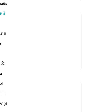
по
guês
на
кий
не
ве
словно змея. Муса принялся бежать
ру
св
ไทย
 перед змеей. Тогда Всевышний
де
 не бойся, ибо ты являешься одним
e
Во
). Все, что может вызвать страх ил…
Ко
он
中文
Больше тафсиров
от
ду
u
Размышления
По
не
ol
R Hussain-Farnsworth
-
Ru
ili
5 недель назад
·
Ссылка
айа 27:10
SubhanAllah, this verse is so powerful and
За
Việt
really shows me that Allah SWT is all-
У 
knowing and all-seeing.