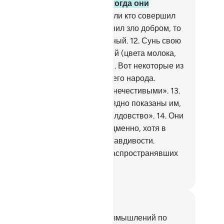
сланникам нечего бояться, когда они
ходятся предо Мною.
11
.
А если кто совершил
справедливость, а затем заменил зло добром, то
дь Я - Прощающий, Милосердный.
12
.
Сунь свою
ку за пазуху, и она выйдет белой (цвета молока,
етящейся), без следов болезни. Вот некоторые из
вяти знамений для Фараона и его народа.
истину, они являются людьми нечестивыми».
13
.
гда Наши знамения были наглядно показаны им,
и сказали: «Это - очевидное колдовство».
14
.
Они
вергли их несправедливо и надменно, хотя в
ше они были убеждены в их правдивости.
смотри же, каким был конец распространявших
честие!
ssian Translation ( Elmir Kuliev )
метки и размышления
вас нет никаких заметок или размышлений по