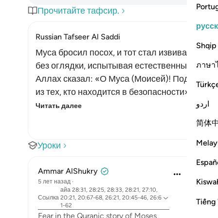
Portu
Прочитайте тафсир.
русс
Russian Tafseer Al Saddi
Shqip
Муса бросил посох, и тот стал извиваться, 
ภาษา
без оглядки, испытывая естественный страх
Аллах сказал: «О Муса (Моисей)! Подойди и
Türkç
из тех, кто находится в безопасности» (28:31
اردو
Читать далее
简体
Melay
Уроки
Españ
Ammar AlShukry
Kiswah
5 лет назад
·
айа 28:31, 28:25, 28:33, 28:21, 27:10,
Ссылка
20:21, 20:67-68, 26:21, 20:45-46, 26:6
Tiếng 
1-62
Fear in the Quranic story of Moses