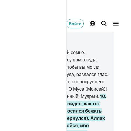
Войти
тать в контексте
ва 27, Страница 377, Джуз 19
Вот Муса (Моисей) сказал своей семье:
оистину, я вижу огонь. Я принесу вам оттуда
вестие или горящую головню, чтобы вы могли
греться».
8
.
Когда он подошел туда, раздался глас:
лагословен тот, кто в огне, и тот, кто вокруг него.
ечист Аллах, Господь миров!
9
.
О Муса (Моисей)!
истину, Я - Аллах, Могущественный, Мудрый.
10
.
ось свой посох!». Когда он увидел, как тот
вивается, словно змея, то бросился бежать
зад и не вернулся (или не обернулся). Аллах
азал: «О Муса (Моисей)! Не бойся, ибо