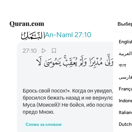
Выбер
027
والق عصاك فلما راها تهتز كانها جان و
An-Naml
27:10
Englis
27:10
العربية
ﲣ
ﲤ
ﲥ
ﲦ
ﲧﲨ
ﲩ
ﲪ
বাংলা
ﲱ
ارسی
França
Брось свой посох!». Когда он увидел, как тот
бросился бежать назад и не вернулся (или н
Indon
Муса (Моисей)! Не бойся, ибо посланникам н
предо Мною.
Italia
Dutch
Слово за словом