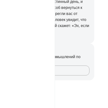
и будут правду.
39
.
Это будет истинный день, и
який, кто пожелает, найдет способ вернуться к
оему Господу.
40
.
Мы предостерегли вас от
казания близкого. В тот день человек увидит, что
отовили его руки, а неверующий скажет: «Эх, если
 я был прахом!».
ssian Translation ( Elmir Kuliev )
метки и размышления
вас нет никаких заметок или размышлений по
ому стиху.
Зафиксируйте свои мысли…