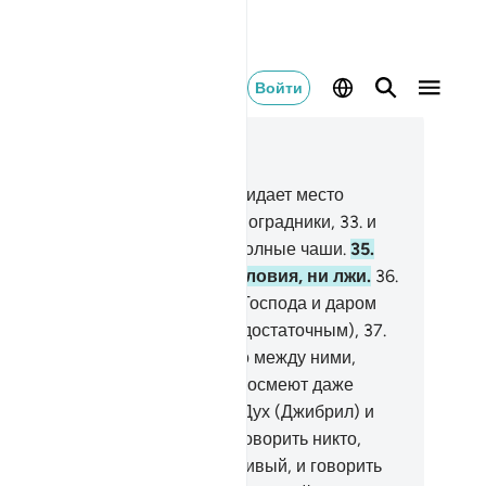
Войти
тать в контексте
ва 78, Страница 583, Джуз 30
.
Воистину, богобоязненных ожидает место
асения,
32
.
Райские сады и виноградники,
33
.
и
лногрудые сверстницы,
34
.
и полные чаши.
35
.
и не услышат там ни пустословия, ни лжи.
36
.
о будет воздаянием от твоего Господа и даром
численным (или щедрым, или достаточным),
37
.
спода небес и земли и того, что между ними,
лостивого, с Которым они не посмеют даже
говорить.
38
.
В тот день, когда Дух (Джибрил) и
гелы станут рядами, не будет говорить никто,
оме тех, кому позволит Милостивый, и говорить