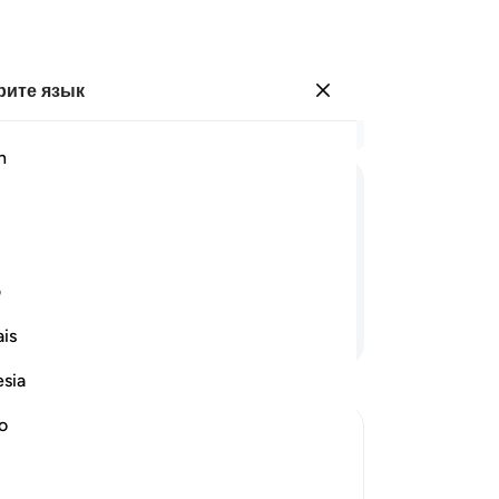
ите язык
Войти
Чи
h
Гла
31
ﱎ
ﱏ
ﱐ
ﱑ
ﱒ
ﱓ
ﱔ
сп
по
.
Он
ف
Эт
Продолжить чтение
is
ис
Го
esia
Ми
за
no
ан
х сообщил об исходе, который
кр