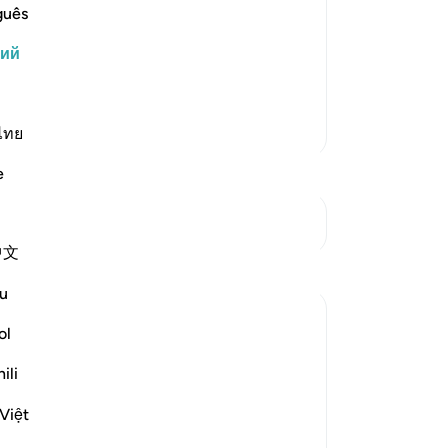
ся гнева своего Господа и
он
guês
годатная спасительная обитель, в
вс
кий
св
обители они найдут сады со
на
уг
Больше тафсиров
бы
ไทย
-
Ru
e
За
См. Перекрестки
У 
中文
эт
Размышления
u
Umar Shariff
ol
5 лет назад
·
Ссылка
айа 78:35
These days we listen to vain talks like
ili
comedies, conspiracy theories (even we
got dedicated Apps & Social media), etc
Việt
to entertain ourselves