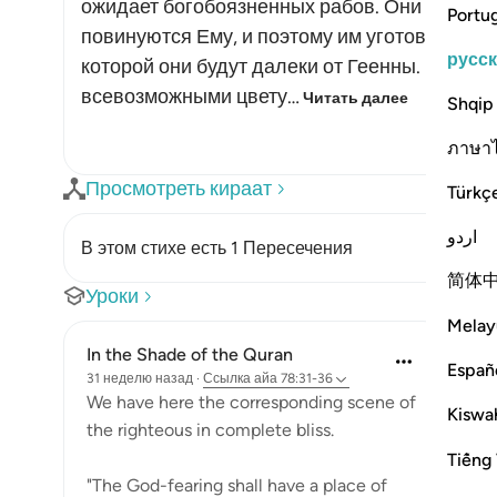
ожидает богобоязненных рабов. Они страшат
Portu
повинуются Ему, и поэтому им уготована бла
русс
которой они будут далеки от Геенны. В этой 
всевозможными цвету…
Читать далее
Shqip
ภาษา
Просмотреть кираат
Türkç
اردو
В этом стихе есть 1 Пересечения
简体
Уроки
Melay
In the Shade of the Quran
Españ
31 неделю назад
·
Ссылка
айа 78:31-36
We have here the corresponding scene of
Kiswah
the righteous in complete bliss.
Tiếng 
"The God-fearing shall have a place of