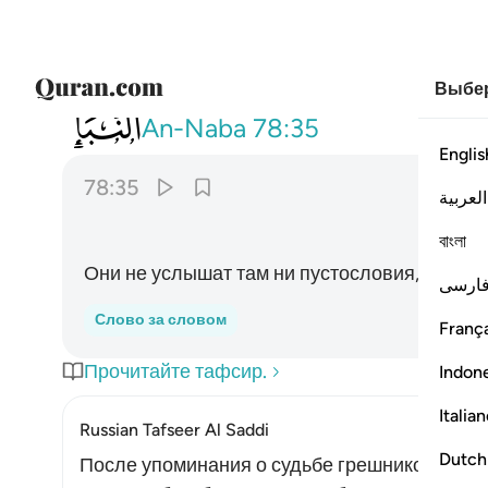
Выбер
078
لا يسمعون فيها لغوا ولا كذابا ٣٥
An-Naba
78:35
Englis
78:35
العربية
বাংলা
Они не услышат там ни пустословия, ни лжи
ارسی
Слово за словом
França
Прочитайте тафсир.
Indon
Italia
Russian Tafseer Al Saddi
Dutch
После упоминания о судьбе грешников Алла