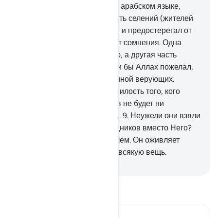
тебе в откровении Коран на арабском языке,
чтобы ты предостерегал Мать селений (жителей
Мекки) и тех, кто вокруг нее, и предостерегал от
Дня собрания, в котором нет сомнения. Одна
часть людей окажется в Раю, а другая часть
окажется в Пламени.
8
.
Если бы Аллах пожелал,
то сделал бы их одной общиной верующих.
Однако Он вводит в Свою милость того, кого
пожелает. А у беззаконников не будет ни
покровителя, ни помощника.
9
.
Неужели они взяли
себе покровителей и помощников вместо Него?
Аллах является Покровителем. Он оживляет
мертвых, и Он способен на всякую вещь.
-
Russian Translation ( Elmir Kuliev )
Прочитайте тафсир.