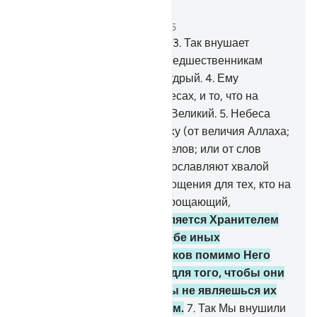
Читать в контексте
Глава 42, Страница 483, Джуз 25
1
.
Ха. Мим.
2
.
Айн. Син. Каф.
3
.
Так внушает
откровение тебе и твоим предшественникам
Аллах Могущественный, Мудрый.
4
.
Ему
принадлежит то, что на небесах, и то, что на
земле. Он - Возвышенный, Великий.
5
.
Небеса
готовы разверзнуться сверху (от величия Аллаха;
или от многочисленных ангелов; или от слов
многобожников). Ангелы прославляют хвалой
своего Господа и просят прощения для тех, кто на
земле. Воистину, Аллах - Прощающий,
Милосердный.
6
.
Аллах является Хранителем
для тех, которые взяли себе иных
покровителей и помощников помимо Него
(сохраняет их злодеяния для того, чтобы они
получили воздаяние), и ты не являешься их
попечителем и хранителем.
7
.
Так Мы внушили