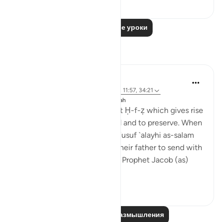
0
0
Читать другие уроки
Размышления
J Yousef
8 лет назад
·
Ссылка
айа 42:6, 12:64, 11:57, 34:21
Опубликовано в
The 99 Names of Allah
Al-Ḥafīẓ comes from the root Ḥ-f-ẓ which gives rise
to meanings such as to guard and to preserve. When
the brothers of the Prophet Yusuf `alayhi as-salam
(peace be upon him) asked their father to send with
them their youngest brother, Prophet Jacob (as)
said: ...
Узнать больше
4
0
Читайте другие размышления