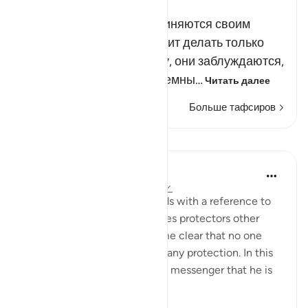
Russian Tafseer Al Saddi
Они поклоняются и подчиняются своим
богам так, как это надлежит делать только
одному Аллаху. Воистину, они заблуждаются,
потому что их боги - никчемны…
Читать далее
Больше тафсиров
Уроки
In the Shade of the Quran
31 неделю назад
·
Ссылка
айа 42:6
The opening of the surah ends with a reference to
those who take for themselves protectors other
than God, when it has become clear that no one
else in the universe can give any protection. In this
way, He makes it clear to His messenger that he is
not respons...
Узнать больше