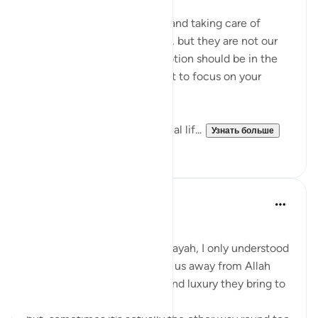
в прошлом году
·
Ссылка
айа 63:9
Listen up, women! Marriage and taking care of
children are parts of our lives, but they are not our
entire purpose. Our true devotion should be in the
path of our Lord. Never forget to focus on your
relationship with Allah!
This life is temporary—the real lif...
Узнать больше
14
4
Aaisha Shahany
4 года назад
·
Ссылка
айа 63:9
Bismillah.
whenever I came across this ayah, I only understood
as wealth and children divert us away from Allah
because of the joy , beauty and luxury they bring to
us.