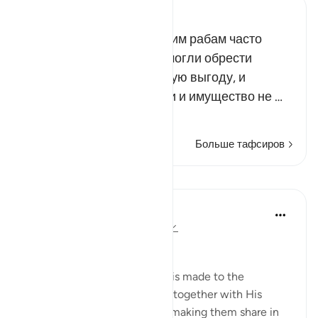
Russian Tafseer Al Saddi
Всевышний повелел Своим рабам часто
поминать Его, дабы они могли обрести
великое благо и настоящую выгоду, и
наказал им, чтобы их дети и имущество не …
Читать далее
Больше тафсиров
Уроки
In the Shade of the Quran
31 неделю назад
·
Ссылка
айа 63:9
Time to Be Charitable
The last address in the surah is made to the
believers whom God placed, together with His
Messenger, in His own rank, making them share in