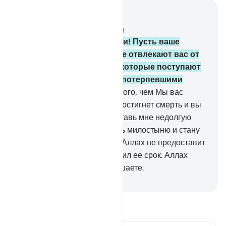
Читать в контексте
Глава 63, Страница 555, Джуз 28
9
.
О те, которые уверовали! Пусть ваше
имущество и ваши дети не отвлекают вас от
поминания Аллаха. А те, которые поступают
таким образом, окажутся потерпевшими
убыток.
10
.
Расходуйте из того, чем Мы вас
наделили, до того, как вас постигнет смерть и вы
скажете: «Господи! Предоставь мне недолгую
отсрочку, и я буду раздавать милостыню и стану
одним из праведников».
11
.
Аллах не предоставит
отсрочки душе, если наступил ее срок. Аллах
ведает о том, что вы совершаете.
-
Russian Translation ( Elmir Kuliev )
Прочитайте тафсир.