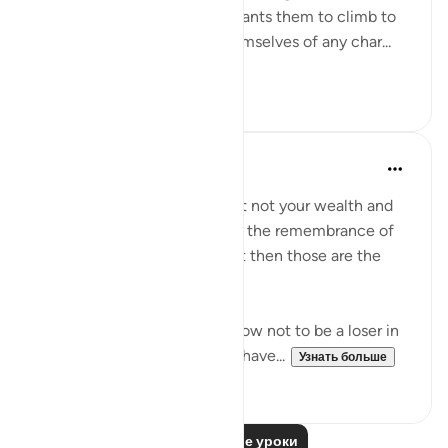
His honour and dignity. He wants them to climb to
this high summit, ridding themselves of any char...
Узнать больше
0
0
Dr. Haifaa Younis
4 года назад
·
Ссылка
айа 63:9
'O you who have believed, let not your wealth and
your children divert you from the remembrance of
Allah. And whoever does that then those are the
losers.' (Qur'an, 63:9)
Allahﷻ is giving us a tip on how not to be a loser in
His sight: Don't let what you have...
Узнать больше
38
1
Читать другие уроки