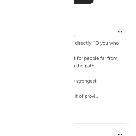
Размышления
ekaterina myachina
21 неделю назад
·
Ссылка
айа 63:9
Allah addresses the believers directly: “O you who
believe.”
This means the warning is not for people far from
faith, but for those already on the path.
The ayah points to two of the strongest
attachments in human life:
Wealth (أموالكم) — the pursuit of provi...
Узнать больше
4
0
Aliza Awan