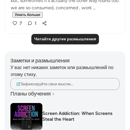
but, sometimes it's actually the other way round too.
we are so consumed, concerned , work ...
Узнать больше
7
1
Читайте другие размышления
Заметки и размышления
У вас нет никаких заметок или размышлений по
этому стиху.
Зафиксируйте свои мысли…
Планы обучения
Screen Addiction: When Screens
Steal the Heart