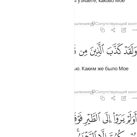
вас ураган с камнями? Скоро вы узнаете, каково Мое
предостережение!
Тафсиры
Слои
Уроки
Размышления
Сопутствующий конт
67:18
ﱾ
ﱿ
ﲀ
ﲁ
ﲂ
لقد كذب الذين من قبلهم فكيف كان نكير ١٨
ﲃ
ﲄ
ﲅ
ﲆ
َلَقَدْ كَذَّبَ ٱلَّذِينَ مِن قَبْلِهِمْ فَكَيْفَ كَانَ نَكِيرِ ١٨
Жившие до них сочли это ложью. Каким же было Мое
обличение!
Тафсиры
Слои
Уроки
Размышления
Сопутствующий конт
67:19
ﲇ
ﲈ
ﲉ
ﲊ
ﲋ
ﲌ
ﲍﲎ
ﲏ
ولم يروا الى الطير فوقهم صافات ويقبضن ما يمسكهن الا الرحمان انه 
َوَلَمْ يَرَوْا۟ إِلَى ٱلطَّيْرِ فَوْقَهُمْ صَـٰٓفَّـٰتٍۢ وَيَقْبِضْنَ ۚ مَا يُمْسِكُهُنَّ إِلَّا ٱلرّ