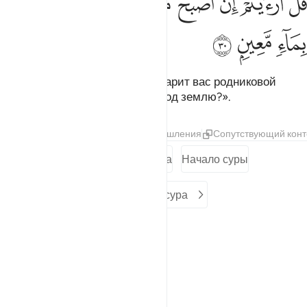
ﱮ
ﱯ
ﱰ
ﱱ
ﱲ
ﱳ
ﱴ
ﱵ
ُلْ أَرَءَيْتُمْ إِنْ أَصْبَحَ مَآؤُكُمْ غَوْرًۭا فَمَن يَأْتِيكُم بِمَآءٍۢ مَّعِينٍۭ ٣٠
ﱶ
ﱷ
ﱸ
Скажи: «Как вы думаете, кто одарит вас родниковой
водой, если ваша вода уйдет под землю?».
Тафсиры
Слои
Уроки
Размышления
Сопутствующий конт
Предыдущая сура
Начало суры
Следующая сура