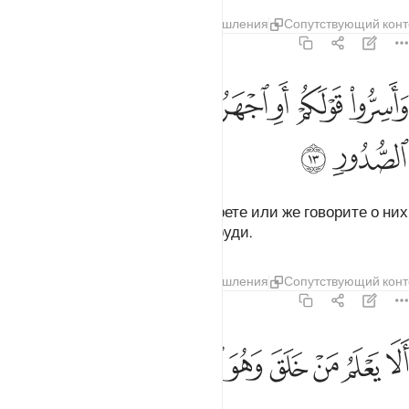
Тафсиры
Слои
Уроки
Размышления
Сопутствующий конт
67:13
ﱁ
ﱂ
ﱃ
ﱄ
ﱅﱆ
ﱇ
اسروا قولكم او اجهروا به انه عليم بذات الصدور ١٣
ﱈ
ﱉ
َأَسِرُّوا۟ قَوْلَكُمْ أَوِ ٱجْهَرُوا۟ بِهِۦٓ ۖ إِنَّهُۥ عَلِيمٌۢ بِذَاتِ ٱلصُّ
ﱊ
ﱋ
Храните ли вы свои речи в секрете или же говорите о них
вслух, Он ведает о том, что в груди.
Тафсиры
Слои
Уроки
Размышления
Сопутствующий конт
67:14
ﱌ
ﱍ
ﱎ
ﱏ
ﱐ
لا يعلم من خلق وهو اللطيف الخبير ١٤
ﱑ
ﱒ
ﱓ
َلَا يَعْلَمُ مَنْ خَلَقَ وَهُوَ ٱللَّطِيفُ ٱلْخَبِيرُ ١٤