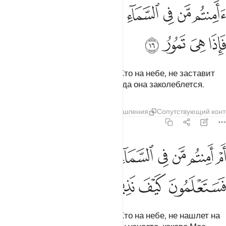
ﱤ
ﱥ
ﱦ
ﱧ
ﱨ
ﱩ
ﱪ
امنتم من في السماء ان يخسف بكم الارض فاذا هي تمور ١٦
ﱫ
َأَمِنتُم مَّن فِى ٱلسَّمَآءِ أَن يَخْسِفَ بِكُمُ ٱلْأَرْضَ فَإِذَا هِىَ تَمُورُ ١٦
ﱬ
ﱭ
ﱮ
ﱯ
Неужели вы уверены, что Тот, Кто на небе, не заставит
землю поглотить вас? Ведь тогда она заколеблется.
Тафсиры
Слои
Уроки
Размышления
Сопутствующий конт
67:17
ﱰ
ﱱ
ﱲ
ﱳ
ﱴ
ﱵ
ﱶ
ﱷ
م امنتم من في السماء ان يرسل عليكم حاصبا فستعلمون كيف نذير ١٧
ﱸﱹ
َمْ أَمِنتُم مَّن فِى ٱلسَّمَآءِ أَن يُرْسِلَ عَلَيْكُمْ حَاصِبًۭا ۖ فَسَتَعْلَمُونَ كَيْفَ نَذِيرِ ١٧
ﱺ
ﱻ
ﱼ
ﱽ
Неужели вы уверены, что Тот, Кто на небе, не нашлет на