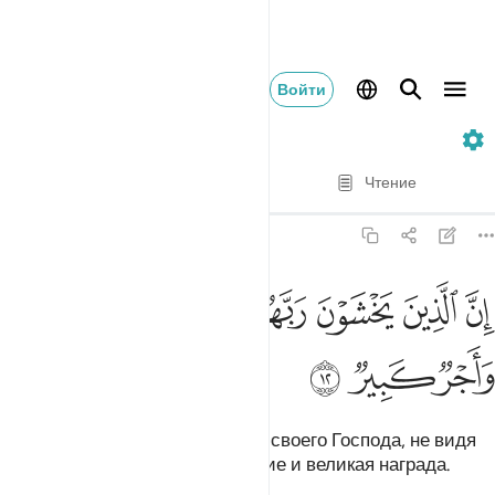
Войти
67. Al-Mulk
Стих за стихом
Чтение
Перевод
: Эльмир Кулиев
67:12
ﳌ
ﳍ
ﳎ
ﳏ
ﳐ
ن الذين يخشون ربهم بالغيب لهم مغفرة واجر كبير ١٢
ﳑ
ﳒ
ِنَّ ٱلَّذِينَ يَخْشَوْنَ رَبَّهُم بِٱلْغَيْبِ لَهُم مَّغْفِرَةٌۭ وَأَجْرٌۭ كَبِيرٌۭ ١٢
ﳓ
ﳔ
ﳕ
Воистину, тем, которые боятся своего Господа, не видя
Его воочию, уготованы прощение и великая награда.