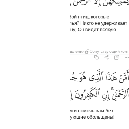
ﲐ
ﲑ
ﲒﲓ
ﲔ
ﲕ
ﲖ
ﲗ
ﲘ
Неужели они не видели над собой птиц, которые
простирают и складывают крылья? Никто не удерживает
их, кроме Милостивого. Воистину, Он видит всякую
вещь.
Тафсиры
Слои
Уроки
Размышления
Сопутствующий конт
67:20
ﲙ
ﲚ
ﲛ
ﲜ
ﲝ
ﲞ
ﲟ
ﲠ
ﲡ
من هاذا الذي هو جند لكم ينصركم من دون الرحمان ان الكافرون الا في 
َمَّنْ هَـٰذَا ٱلَّذِى هُوَ جُندٌۭ لَّكُمْ يَنصُرُكُم مِّن دُونِ ٱلرَّحْمَـٰنِ ۚ إِنِ ٱلْكَـٰفِرُونَ إِلَّ
ﲢﲣ
ﲤ
ﲥ
ﲦ
ﲧ
ﲨ
ﲩ
Кто может стать вашим войском и помочь вам без
Милостивого? Воистину, неверующие обольщены!