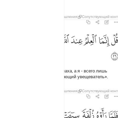
говорите правду?».
Тафсиры
Слои
Уроки
Размышления
Сопутствующий конт
67:26
ﳤ
ﳥ
ﳦ
ﳧ
ﳨ
ل انما العلم عند الله وانما انا نذير مبين ٢٦
ﳩ
ﳪ
ﳫ
ﳬ
ُلْ إِنَّمَا ٱلْعِلْمُ عِندَ ٱللَّهِ وَإِنَّمَآ أَنَا۠ نَذِيرٌۭ مُّبِينٌۭ ٢٦
ﳭ
Скажи: «Знание об этом - у Аллаха, а я - всего лишь
предостерегающий и разъясняющий увещеватель».
Тафсиры
Слои
Уроки
Размышления
Сопутствующий конт
67:27
ﱁ
ﱂ
ﱃ
ﱄ
ﱅ
ﱆ
ﱇ
ﱈ
لما راوه زلفة سييت وجوه الذين كفروا وقيل هاذا الذي كنتم به تدعون ٢٧
َلَمَّا رَأَوْهُ زُلْفَةًۭ سِيٓـَٔتْ وُجُوهُ ٱلَّذِينَ كَفَرُوا۟ وَقِيلَ هَـٰذَا ٱلَّذِى كُنتُم بِهِۦ تَدَّعُونَ ٧