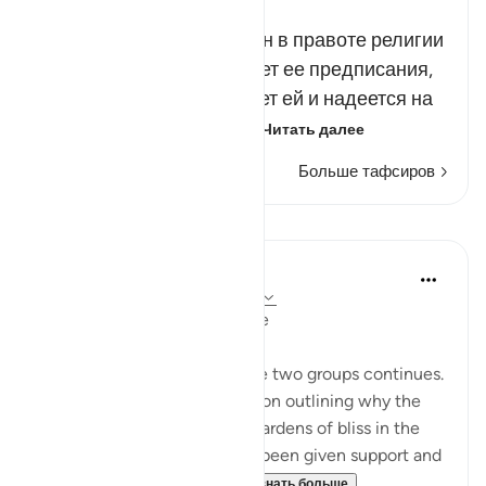
Russian Tafseer Al Saddi
Не равны тот, кто убежден в правоте религии
Аллаха, знает и выполняет ее предписания,
кто познал истину, следует ей и надеется на
вознаграждение Аллах…
Читать далее
Больше тафсиров
Уроки
In the Shade of the Quran
31 неделю назад
·
Ссылка
айа 47:14
The Reward: a Physical Image
The comparison between the two groups continues.
This by virtue of an explanation outlining why the
believers are admitted into gardens of bliss in the
life to come after they have been given support and
honour in this present lif...
Узнать больше