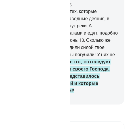
Глава 47, Страница 508, Джуз 26
12
.
Воистину, Аллах введет тех, которые
уверовали и совершали праведные деяния, в
Райские сады, в которых текут реки. А
неверующие пользуются благами и едят, подобно
скоту. Их обителью будет Огонь.
13
.
Сколько же
селений, которые превосходили силой твое
селение, изгнавшее тебя, Мы погубили! У них не
было помощников.
14
.
Разве тот, кто следует
ясному доказательству от своего Господа,
подобен тем, которым представилось
прекрасным зло их деяний и которые
потакали своим желаниям?
-
Russian Translation ( Elmir Kuliev )
Прочитайте тафсир.