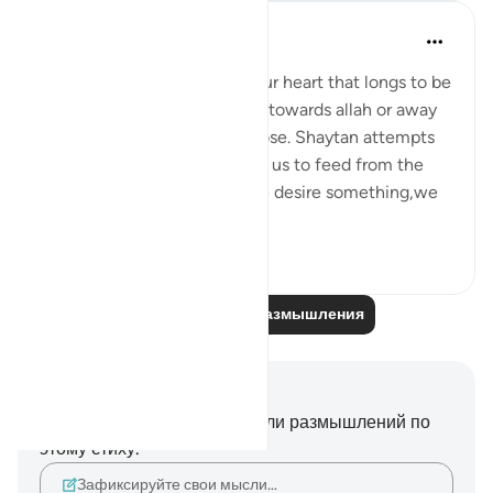
Maryam Nazar
5 лет назад
·
Ссылка
айа 47:14
Desire is something within our heart that longs to be
satisfied.It can lead us either towards allah or away
from him.It is our will to choose. Shaytan attempts
to lead us astray by tempting us to feed from the
wrong source.Generally if we desire something,we
w...
Узнать больше
6
3
Читайте другие размышления
Заметки и размышления
У вас нет никаких заметок или размышлений по
этому стиху.
Зафиксируйте свои мысли…