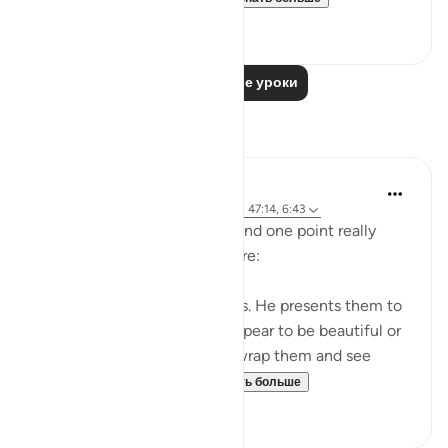
1
0
Читать другие уроки
Размышления
A Siddiqui
5 лет назад
·
Ссылка
айа 4:120, 27:4, 47:14, 6:43
I listened to a lecture today and one point really
stood out, so I wanted to share:
Shaytan gift-wraps sins for us. He presents them to
us in such a way that they appear to be beautiful or
good. But it is upon us to unwrap them and see
them for what they tr...
Узнать больше
39
12