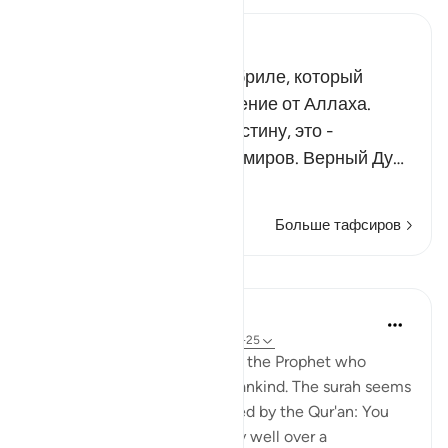
Russian Tafseer Al Saddi
Речь идет об ангеле Джибриле, который
принес на землю Откровение от Аллаха.
Всевышний сказал: «Воистину, это -
Ниспослание от Господа миров. Верный Ду…
Читать далее
Больше тафсиров
Уроки
In the Shade of the Quran
31 неделю назад
·
Ссылка
айа 81:22-25
Here follows a description of the Prophet who
conveys this revelation to mankind. The surah seems
to say to the people addressed by the Qur'an: You
have known Muhammad very well over a