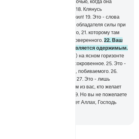
исчезающими!
17
.
Клянусь ночью, когда она
наступила (или отступила)!
18
.
Клянусь
рассветом, когда он забрезжил!
19
.
Это - слова
благородного посланца,
20
.
обладателя силы при
Владыке Трона, почитаемого,
21
.
которому там
(на небесах) повинуются, доверенного.
22
.
Ваш
товарищ (Мухаммад) не является одержимым.
23
.
Он видел его (Джибрила) на ясном горизонте
24
.
и не скупится передать сокровенное.
25
.
Это -
не речи дьявола изгнанного, побиваемого.
26
.
Куда же вы направляетесь?
27
.
Это - лишь
Напоминание мирам,
28
.
тем из вас, кто желает
следовать прямым путем.
29
.
Но вы не пожелаете
этого, если этого не пожелает Аллах, Господь
миров.
-
Russian Translation ( Elmir Kuliev )
Прочитайте тафсир.