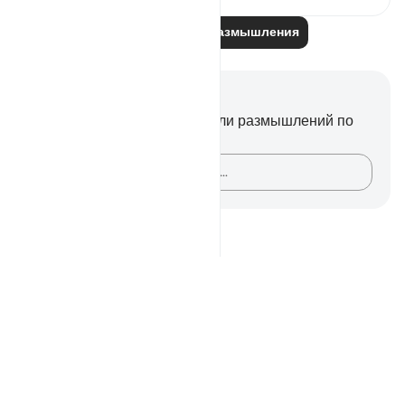
Читайте другие размышления
Заметки и размышления
У вас нет никаких заметок или размышлений по
этому стиху.
Зафиксируйте свои мысли…
Notes
placeholders
close