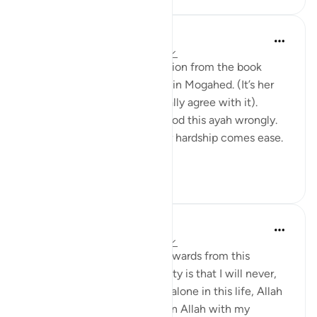
Amina Khalil
20 недель назад
·
Ссылка
айа 94:5
I would like to share a reflection from the book
“Reclaim your heart” by Yasmin Mogahed. (It’s her
reflection, not mine, but I really agree with it).
Growing up I think I understood this ayah wrongly.
I used to think it meant: after hardship comes ease.
In oth...
Узнать больше
7
1
Hafsa Mohamed
32 недели назад
·
Ссылка
айа 94:5
Habits that are commit to onwards from this
learning I have done on anxiety is that I will never,
even for a moment think I'm alone in this life, Allah
is always close. I will call upon Allah with my