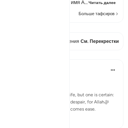
Когда бы ни упоминалось имя А…
Читать далее
Больше тафсиров
Просмотреть кираат
В этом стихе есть 1 Пересечения
См. Перекрестки
Уроки
Dr. Haifaa Younis
3 года назад
·
Ссылка
айа 94:5
Never despair!
There are few guarantees in life, but one is certain:
we will face tests. Yet, never despair, for Allahﷻ
assures us that with hardship comes ease.
53
4