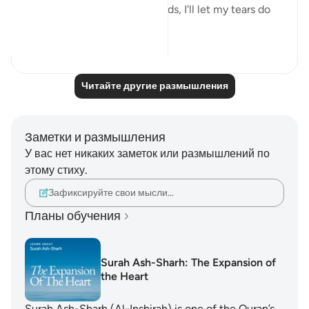
everything even without words, I'll let my tears do
the talk...
Узнать больше
12
3
Читайте другие размышления
Заметки и размышления
У вас нет никаких заметок или размышлений по
этому стиху.
Зафиксируйте свои мысли…
Планы обучения
Surah Ash-Sharh: The Expansion of
the Heart
Surah Ash-Sharh (Al-Inshirah) is one of the Quran’s