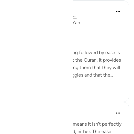
Ola Shoubaki
3 года назад
·
Ссылка
айа 94:5, 65:7
Linguistic Gems from the Qur'an
Day Eleven: Suffering
The concept of difficulty being followed by ease is
a common theme throughout the Quran. It provides
comfort to believers, reminding them that they will
not be left alone in their struggles and that the...
Узнать больше
6
0
Yasmin Mogahed
4 года назад
·
Ссылка
айа 94:5
This world isn't perfect. That means it isn't perfectly
good; but it isn't perfectly bad, either. The ease