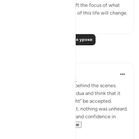
comes with the hardship. Shift the focus of what
you see, and your experience of this life will change.
50
0
Читать другие уроки
Размышления
Muntaha Tariq
14 недель назад
·
Ссылка
айа 94:5
There is so much happening behind the scenes.
Don't just sit there and make dua and think that it
was just a formality or it "might" be accepted.
Nothing was unheard; I repeat, nothing was unheard.
Walk with so much certainty and confidence in
Allah's plan tha...
Узнать больше
24
4