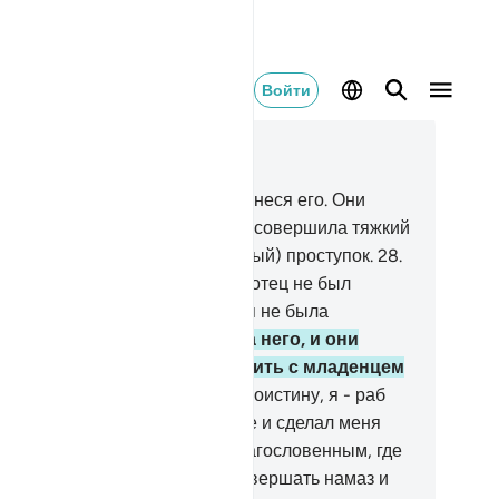
Войти
тать в контексте
ва 19, Страница 307, Джуз 16
.
Она пришла к своим родным, неся его. Они
азали: «О Марьям (Мария)! Ты совершила тяжкий
ли небывалый, или удивительный) проступок.
28
.
сестра Харуна (Аарона)! Твой отец не был
верным человеком, и мать твоя не была
удницей».
29
.
Она показала на него, и они
азали: «Как мы можем говорить с младенцем
колыбели?».
30
.
Он сказал: «Воистину, я - раб
лаха. Он даровал мне Писание и сделал меня
ороком.
31
.
Он сделал меня благословенным, где
 я ни был, и заповедал мне совершать намаз и