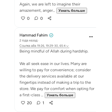
Again, we are left to imagine their
amazement, anger...
Узнать больше
0
0
Hammad Fahim
2 года назад
·
Ссылка
айа 19:26, 19:29-30, 65:4
Being mindful of Allah during hardship.
We all seek ease in our lives. Many are
willing to pay for convenience; consider
the delivery services available at our
fingertips instead of making a trip to the
store. We pay for comfort when opting for
a first-class ...
Узнать больше
20
1