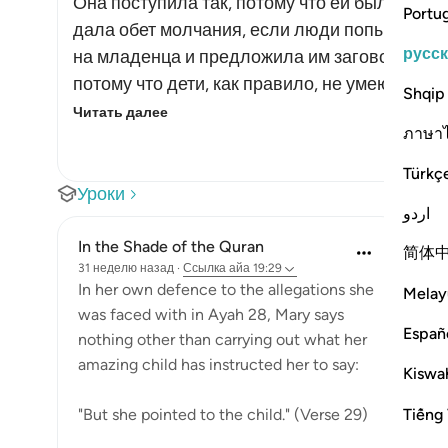
Она поступила так, потому что ей было веле
Portu
дала обет молчания, если люди попытаются з
русс
на младенца и предложила им заговорить с 
потому что дети, как правило, не умеют раз
Shqip
Читать далее
ภาษา
Türkç
Уроки
اردو
In the Shade of the Quran
简体
31 неделю назад
·
Ссылка
айа 19:29
In her own defence to the allegations she
Melay
was faced with in Ayah 28, Mary says
Españ
nothing other than carrying out what her
amazing child has instructed her to say:
Kiswah
Tiếng 
"But she pointed to the child." (Verse 29)