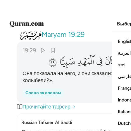
Выбер
019
فاشارت اليه قالوا كيف نكلم من كان 
Maryam
19:29
Englis
19:29
العربية
ﱳ
ﱴ
ﱵ
ﱶ
ﱷ
ﱸ
বাংলা
Она показала на него, и они сказали: «Как 
ارسی
колыбели?».
França
Слово за словом
Indon
Прочитайте тафсир.
Italia
Russian Tafseer Al Saddi
Dutch