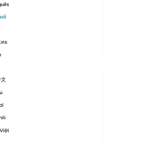
но знаками объяснить людям, что она
ра
guês
аговорить с ней. Когда она показала
ме
кий
ним, люди удивились ее поступку,
на
ко
говаривать в младенческом во…
то
Ис
ไทย
Больше тафсиров
от
e
-
Ru
Размышления
За
Rabi'a Brown
中文
У 
в прошлом году
·
эт
Ссылка
айа 19:11-15, 19:29-33
u
I currently live in Spain, and, while most
ol
people here don't really practice
Catholicism anymore, the national
ili
calendar still features observances for
Catholic saints' feast days. As a former
Việt
Catholic, most of the saints' names are