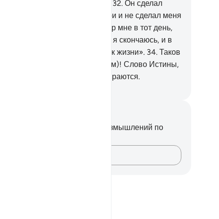
здавать закят, пока я буду жив.
32
.
Он сделал
ня почтительным к моей матери и не сделал меня
дменным и несчастным.
33
.
Мир мне в тот день,
гда я родился, в тот день, когда я скончаюсь, и в
т день, когда я буду воскрешен к жизни».
34
.
Таков
а (Иисус), сын Марьям (Марьям)! Слово Истины,
носительно которого они препираются.
ssian Translation ( Elmir Kuliev )
метки и размышления
вас нет никаких заметок или размышлений по
ому стиху.
Зафиксируйте свои мысли…