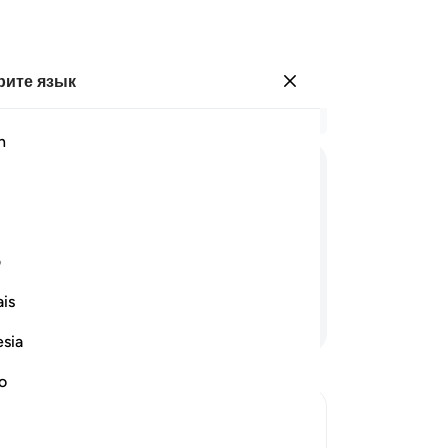
ите язык
Войти
Чи
h
Гла
27
ﱭ
ﱮﱯ
ﱰ
ﱱ
ﱲ
ск
(и
мы можем говорить с младенцем в
О 
ف
ск
is
бл
Продолжить чтение
ск
esia
в 
Ал
no
пр
бы