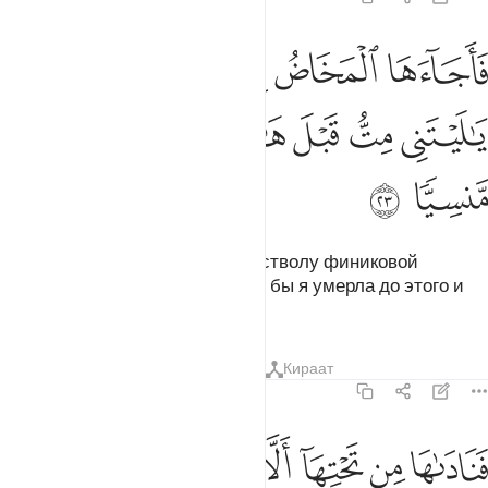
ﲲ
ﲳ
ﲴ
ﲵ
ﲶ
ﲷ
اجاءها المخاض الى جذع النخلة قالت يا ليتني مت قبل هاذا وكنت نسيا م
َأَجَآءَهَا ٱلْمَخَاضُ إِلَىٰ جِذْعِ ٱلنَّخْلَةِ قَالَتْ يَـٰلَيْتَنِى مِتُّ قَبْلَ هَـٰذَا وَكُن
ﲸ
ﲹ
ﲺ
ﲻ
ﲼ
ﲽ
ﲾ
ﲿ
Родовые схватки привели ее к стволу финиковой
пальмы, и она сказала: «Лучше бы я умерла до этого и
была навсегда забытой!».
Тафсиры
Уроки
Размышления
Кираат
19:24
ﳀ
ﳁ
ﳂ
ﳃ
ﳄ
ﳅ
ناداها من تحتها الا تحزني قد جعل ربك تحتك سريا ٢٤
ﳆ
ﳇ
َنَادَىٰهَا مِن تَحْتِهَآ أَلَّا تَحْزَنِى قَدْ جَعَلَ رَبُّكِ تَحْتَكِ سَرِيًّۭا ٢٤