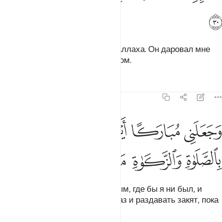
ﲁ
Он сказал: «Воистину, я - раб Аллаха. Он даровал мне
Писание и сделал меня пророком.
Тафсиры
Уроки
Размышления
19:31
ﲂ
ﲃ
ﲄ
ﲅ
ﲆ
ﲇ
جعلني مباركا اين ما كنت واوصاني بالصلاة والزكاة ما دمت حيا ٣١
َجَعَلَنِى مُبَارَكًا أَيْنَ مَا كُنتُ وَأَوْصَـٰنِى بِٱلصَّلَوٰةِ وَٱلزَّكَوٰةِ مَا دُمْتُ حَيًّۭا
ﲈ
ﲉ
ﲊ
ﲋ
ﲌ
ﲍ
Он сделал меня благословенным, где бы я ни был, и
заповедал мне совершать намаз и раздавать закят, пока
я буду жив.