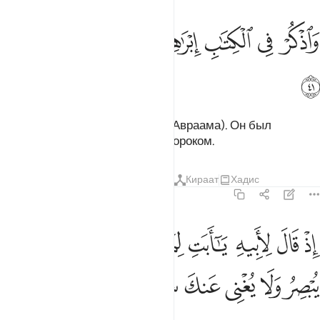
ﱗ
ﱘ
ﱙ
ﱚﱛ
ﱜ
اذكر في الكتاب ابراهيم انه كان صديقا نبيا ٤١
ﱝ
ﱞ
ﱟ
َٱذْكُرْ فِى ٱلْكِتَـٰبِ إِبْرَٰهِيمَ ۚ إِنَّهُۥ كَانَ صِدِّيقًۭا نَّبِيًّا ٤١
ﱠ
Помяни в Писании Ибрахима (Авраама). Он был
правдивейшим человеком и пророком.
Тафсиры
Уроки
Размышления
Кираат
Хадис
19:42
ﱡ
ﱢ
ﱣ
ﱤ
ﱥ
ﱦ
ﱧ
ﱨ
ﱩ
ذ قال لابيه يا ابت لم تعبد ما لا يسمع ولا يبصر ولا يغني عنك شييا ٤٢
ﱪ
ِذْ قَالَ لِأَبِيهِ يَـٰٓأَبَتِ لِمَ تَعْبُدُ مَا لَا يَسْمَعُ وَلَا يُبْصِرُ وَلَا يُغْنِى عَنكَ شَيْـًۭٔا ٤٢
ﱫ
ﱬ
ﱭ
ﱮ
ﱯ
ﱰ