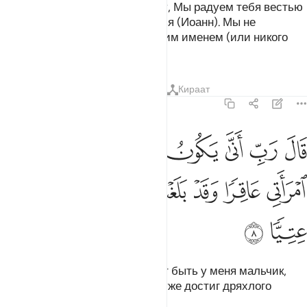
О Закария (Захария)! Воистину, Мы радуем тебя вестью
о мальчике, имя которому Йахья (Иоанн). Мы не
создавали прежде никого с таким именем (или никого
подобного ему).
Тафсиры
Уроки
Размышления
Кираат
19:8
ﲃ
ﲄ
ﲅ
ﲆ
ﲇ
ﲈ
ﲉ
ال رب انى يكون لي غلام وكانت امراتي عاقرا وقد بلغت من الكبر عتيا 
َالَ رَبِّ أَنَّىٰ يَكُونُ لِى غُلَـٰمٌۭ وَكَانَتِ ٱمْرَأَتِى عَاقِرًۭا وَقَدْ بَلَغْتُ مِنَ ٱ
ﲊ
ﲋ
ﲌ
ﲍ
ﲎ
ﲏ
ﲐ
ﲑ
Он сказал: «Господи! Как может быть у меня мальчик,
если моя жена бесплодна, а я уже достиг дряхлого
возраста?».