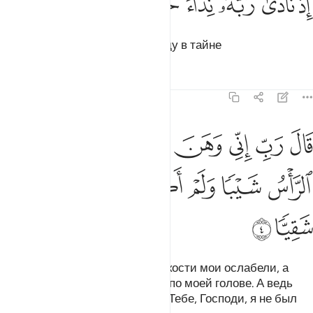
ﱉ
ﱊ
ﱋ
ﱌ
ﱍ
ﱎ
ِذْ نَادَىٰ رَبَّهُۥ نِدَآءً خَفِيًّۭا ٣
Вот он воззвал к своему Господу в тайне
Тафсиры
Уроки
Размышления
19:4
ﱏ
ﱐ
ﱑ
ﱒ
ﱓ
ﱔ
ﱕ
ال رب اني وهن العظم مني واشتعل الراس شيبا ولم اكن بدعايك رب ش
َالَ رَبِّ إِنِّى وَهَنَ ٱلْعَظْمُ مِنِّى وَٱشْتَعَلَ ٱلرَّأْسُ شَيْبًۭا وَلَمْ أَكُنۢ بِدُع
ﱖ
ﱗ
ﱘ
ﱙ
ﱚ
ﱛ
ﱜ
ﱝ
и сказал: «Господи! Воистину, кости мои ослабели, а
седина уже распространилась по моей голове. А ведь
раньше благодаря молитвам к Тебе, Господи, я не был