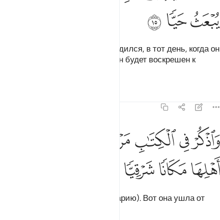
ﱠ
ﱡ
ﱢ
Мир ему в тот день, когда он родился, в тот день, когда он
скончался, и в тот день, когда он будет воскрешен к
жизни!
Тафсиры
Уроки
Размышления
19:16
ﱣ
ﱤ
ﱥ
ﱦ
ﱧ
اذكر في الكتاب مريم اذ انتبذت من اهلها مكانا شرقيا ١٦
ﱨ
ﱩ
َٱذْكُرْ فِى ٱلْكِتَـٰبِ مَرْيَمَ إِذِ ٱنتَبَذَتْ مِنْ أَهْلِهَا مَكَانًۭا شَرْقِيًّۭا ١٦
ﱪ
ﱫ
ﱬ
ﱭ
Помяни в Писании Марьям (Марию). Вот она ушла от
своей семьи на восток