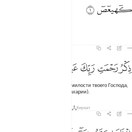
هيعص ١
ﱁ
ﱂ
ٓهيعٓصٓ ١
Каф. Ха. Йа. Айн. Сад.
Тафсиры
Уроки
Размышления
19:2
ﱃ
ﱄ
كر رحمت ربك عبده زكريا ٢
ﱅ
ﱆ
ﱇ
ﱈ
ِكْرُ رَحْمَتِ رَبِّكَ عَبْدَهُۥ زَكَرِيَّآ ٢
Это является напоминанием о милости твоего Господа,
оказанной Его рабу Закарии (Захарии).
Тафсиры
Уроки
Размышления
Кираат
19:3
ذ نادى ربه نداء خفيا ٣