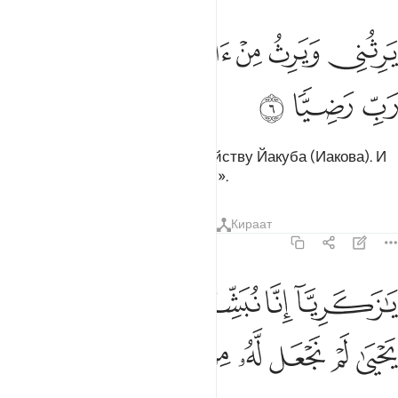
ﱬ
ﱭ
ﱮ
ﱯ
رثني ويرث من ال يعقوب واجعله رب رضيا ٦
ﱰﱱ
ﱲ
َرِثُنِى وَيَرِثُ مِنْ ءَالِ يَعْقُوبَ ۖ وَٱجْعَلْهُ رَبِّ رَضِيًّۭا ٦
ﱳ
ﱴ
ﱵ
который наследует мне и семейству Йакуба (Иакова). И
сделай его, Господи, угодником».
Тафсиры
Уроки
Размышления
Кираат
19:7
ﱶ
ﱷ
ﱸ
ﱹ
ﱺ
ا زكريا انا نبشرك بغلام اسمه يحيى لم نجعل له من قبل سميا ٧
َـٰزَكَرِيَّآ إِنَّا نُبَشِّرُكَ بِغُلَـٰمٍ ٱسْمُهُۥ يَحْيَىٰ لَمْ نَجْعَل لَّهُۥ مِن قَبْلُ سَمِيًّۭا ٧
ﱻ
ﱼ
ﱽ
ﱾ
ﱿ
ﲀ
ﲁ
ﲂ