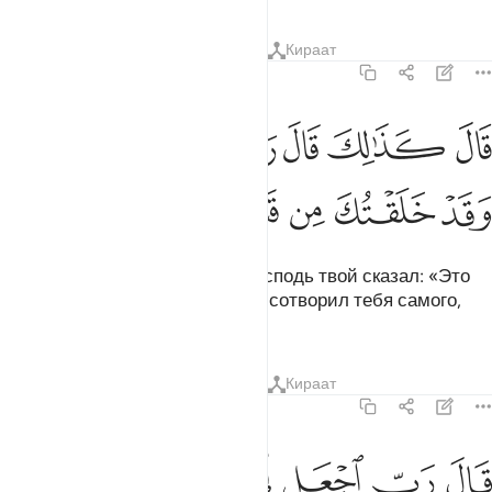
Тафсиры
Уроки
Размышления
Кираат
19:9
ﲒ
ﲓ
ﲔ
ﲕ
ﲖ
ﲗ
ال كذالك قال ربك هو علي هين وقد خلقتك من قبل ولم تك شييا ٩
ﲘ
َالَ كَذَٰلِكَ قَالَ رَبُّكَ هُوَ عَلَىَّ هَيِّنٌۭ وَقَدْ خَلَقْتُكَ مِن قَبْلُ وَلَمْ تَكُ شَيْـًۭٔا ٩
ﲙ
ﲚ
ﲛ
ﲜ
ﲝ
ﲞ
ﲟ
ﲠ
Он сказал: «Все так и будет! Господь твой сказал: «Это
для Меня легко, ведь прежде Я сотворил тебя самого,
хотя тебя вообще не было»».
Тафсиры
Уроки
Размышления
Кираат
19:10
ﲡ
ﲢ
ﲣ
ﲤ
ﲥﲦ
ﲧ
ال رب اجعل لي اية قال ايتك الا تكلم الناس ثلاث ليال سويا ١٠
ﲨ
َالَ رَبِّ ٱجْعَل لِّىٓ ءَايَةًۭ ۚ قَالَ ءَايَتُكَ أَلَّا تُكَلِّمَ ٱلنَّاسَ ثَلَـٰثَ لَيَالٍۢ س