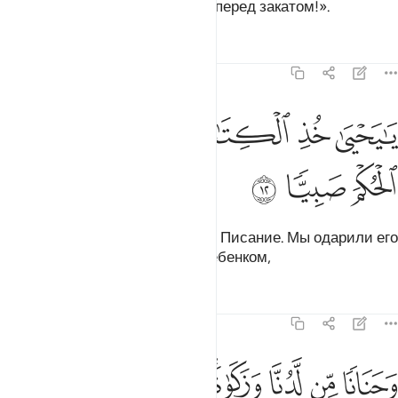
«Воздавайте хвалу по утрам и перед закатом!».
Тафсиры
Уроки
Размышления
19:12
ﱁ
ﱂ
ﱃ
ا يحيى خذ الكتاب بقوة واتيناه الحكم صبيا ١٢
ﱄﱅ
ﱆ
َـٰيَحْيَىٰ خُذِ ٱلْكِتَـٰبَ بِقُوَّةٍۢ ۖ وَءَاتَيْنَـٰهُ ٱلْحُكْمَ صَبِيًّۭا ١٢
ﱇ
ﱈ
ﱉ
О Йахья (Иоанн)! Крепко держи Писание. Мы одарили его
мудростью, пока он был еще ребенком,
Тафсиры
Уроки
Размышления
19:13
ﱊ
ﱋ
ﱌ
حنانا من لدنا وزكاة وكان تقيا ١٣
ﱍﱎ
ﱏ
ﱐ
ﱑ
َحَنَانًۭا مِّن لَّدُنَّا وَزَكَوٰةًۭ ۖ وَكَانَ تَقِيًّۭا ١٣