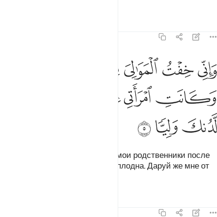
несчастен.
Тафсиры
Уроки
Размышления
19:5
ﱞ
ﱟ
ﱠ
ﱡ
ﱢ
اني خفت الموالي من ورايي وكانت امراتي عاقرا فهب لي من لدنك وليا
َإِنِّى خِفْتُ ٱلْمَوَٰلِىَ مِن وَرَآءِى وَكَانَتِ ٱمْرَأَتِى عَاقِرًۭا فَهَبْ لِى مِن لَّ
ﱣ
ﱤ
ﱥ
ﱦ
ﱧ
ﱨ
ﱩ
ﱪ
ﱫ
Я опасаюсь того, что натворят мои родственники после
меня, потому что жена моя бесплодна. Даруй же мне от
Тебя наследника,
Тафсиры
Уроки
Размышления
19:6