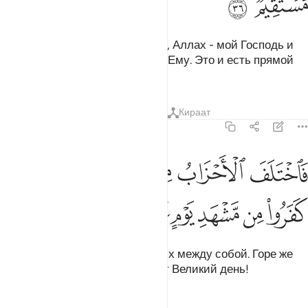
ﳅ
ﳆ
Иса (Иисус) сказал: «Воистину, Аллах - мой Господь и
ваш Господь. Поклоняйтесь же Ему. Это и есть прямой
путь».
Тафсиры
Уроки
Размышления
Кираат
19:37
ﳇ
ﳈ
ﳉ
ﳊﳋ
ﳌ
ﳍ
اختلف الاحزاب من بينهم فويل للذين كفروا من مشهد يوم عظيم ٣٧
َٱخْتَلَفَ ٱلْأَحْزَابُ مِنۢ بَيْنِهِمْ ۖ فَوَيْلٌۭ لِّلَّذِينَ كَفَرُوا۟ مِن مَّشْهَدِ يَوْمٍ عَ
ﳎ
ﳏ
ﳐ
ﳑ
ﳒ
ﳓ
Но секты разошлись во мнениях между собой. Горе же
неверующим, которые встретят Великий день!
Тафсиры
Уроки
Размышления