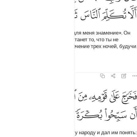
ﲩ
ﲪ
ﲫ
ﲬ
ﲭ
ﲮ
ﲯ
Он сказал: «Господи! Назначь для меня знамение». Он
сказал: «Знамением для тебя станет то, что ты не
будешь говорить с людьми в течение трех ночей, будучи
в полном здравии».
Тафсиры
Уроки
Размышления
19:11
ﲰ
ﲱ
ﲲ
ﲳ
ﲴ
ﲵ
خرج على قومه من المحراب فاوحى اليهم ان سبحوا بكرة وعشيا ١١
ﲶ
َخَرَجَ عَلَىٰ قَوْمِهِۦ مِنَ ٱلْمِحْرَابِ فَأَوْحَىٰٓ إِلَيْهِمْ أَن سَبِّحُوا۟ بُكْرَةًۭ و
ﲷ
ﲸ
ﲹ
ﲺ
ﲻ
Он вышел из молельни к своему народу и дал им понять: