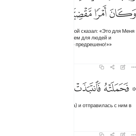
ﲧ
ﲨ
ﲩ
ﲪ
Он сказал: «Вот так! Господь твой сказал: «Это для Меня
легко. Мы сделаем его знамением для людей и
милостью от Нас. Это дело уже предрешено!»»
Тафсиры
Уроки
Размышления
19:22
ﲫ ﲬ
ﲭ
۞ حملته فانتبذت به مكانا قصيا ٢٢
ﲮ
ﲯ
ﲰ
ﲱ
۞ َحَمَلَتْهُ فَٱنتَبَذَتْ بِهِۦ مَكَانًۭا قَصِيًّۭا ٢٢
Она понесла его (забеременела) и отправилась с ним в
отдаленное место.
Тафсиры
Уроки
Размышления
19:23