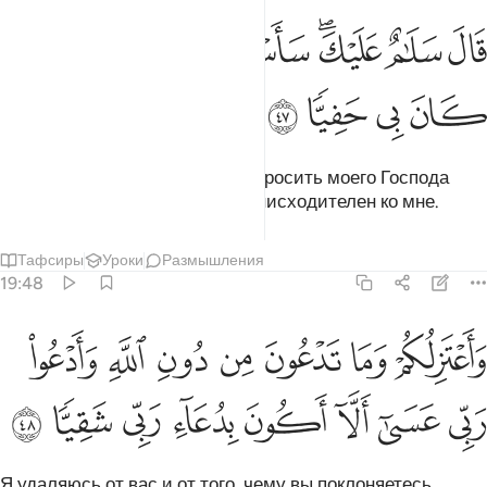
ﲥ
ﲦ
ﲧﲨ
ﲩ
ﲪ
ال سلام عليك ساستغفر لك ربي انه كان بي حفيا ٤٧
ﲫﲬ
ﲭ
َالَ سَلَـٰمٌ عَلَيْكَ ۖ سَأَسْتَغْفِرُ لَكَ رَبِّىٓ ۖ إِنَّهُۥ كَانَ بِى حَفِيًّۭا ٤٧
ﲮ
ﲯ
ﲰ
ﲱ
Он сказал: «Мир тебе! Я буду просить моего Господа
простить тебя. Воистину, Он снисходителен ко мне.
Тафсиры
Уроки
Размышления
19:48
ﲲ
ﲳ
ﲴ
ﲵ
ﲶ
ﲷ
ﲸ
اعتزلكم وما تدعون من دون الله وادعو ربي عسى الا اكون بدعاء ربي شق
َأَعْتَزِلُكُمْ وَمَا تَدْعُونَ مِن دُونِ ٱللَّهِ وَأَدْعُوا۟ رَبِّى عَسَىٰٓ أَلَّآ أَكُونَ بِدُعَآ
ﲹ
ﲺ
ﲻ
ﲼ
ﲽ
ﲾ
ﲿ
ﳀ
Я удаляюсь от вас и от того, чему вы поклоняетесь