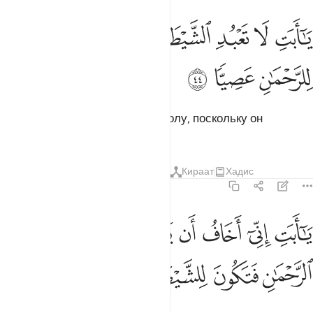
ﱿ
ﲀ
ﲁ
ﲂﲃ
ﲄ
ﲅ
ا ابت لا تعبد الشيطان ان الشيطان كان للرحمان عصيا ٤٤
ﲆ
َـٰٓأَبَتِ لَا تَعْبُدِ ٱلشَّيْطَـٰنَ ۖ إِنَّ ٱلشَّيْطَـٰنَ كَانَ لِلرَّحْمَـٰنِ عَصِيًّۭا ٤٤
ﲇ
ﲈ
ﲉ
Отец мой! Не поклоняйся дьяволу, поскольку он
ослушался Милостивого.
Тафсиры
Уроки
Размышления
Кираат
Хадис
19:45
ﲊ
ﲋ
ﲌ
ﲍ
ﲎ
ﲏ
ﲐ
ا ابت اني اخاف ان يمسك عذاب من الرحمان فتكون للشيطان وليا ٤٥
َـٰٓأَبَتِ إِنِّىٓ أَخَافُ أَن يَمَسَّكَ عَذَابٌۭ مِّنَ ٱلرَّحْمَـٰنِ فَتَكُونَ لِلشَّيْطَـٰنِ وَلِي
ﲑ
ﲒ
ﲓ
ﲔ
ﲕ