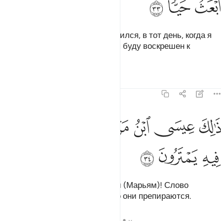
ﲜ
ﲝ
ﲞ
Мир мне в тот день, когда я родился, в тот день, когда я
скончаюсь, и в тот день, когда я буду воскрешен к
жизни».
Тафсиры
Уроки
Размышления
19:34
ﲟ
ﲠ
ﲡ
ﲢﲣ
ﲤ
الك عيسى ابن مريم قول الحق الذي فيه يمترون ٣٤
ﲥ
ﲦ
َٰلِكَ عِيسَى ٱبْنُ مَرْيَمَ ۚ قَوْلَ ٱلْحَقِّ ٱلَّذِى فِيهِ يَمْتَرُونَ ٣٤
ﲧ
ﲨ
ﲩ
Таков Иса (Иисус), сын Марьям (Марьям)! Слово
Истины, относительно которого они препираются.