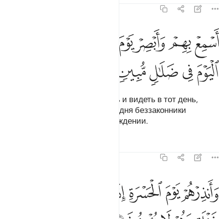
19:38
ﳔ
ﳕ
ﳖ
ﳗ
ﳘﳙ
ﳚ
سمع بهم وابصر يوم ياتوننا لاكن الظالمون اليوم في ضلال مبين ٣٨
ﳛ
َسْمِعْ بِهِمْ وَأَبْصِرْ يَوْمَ يَأْتُونَنَا ۖ لَـٰكِنِ ٱلظَّـٰلِمُونَ ٱلْيَوْمَ فِى ضَلَـٰلٍۢ مُّبِين
ﳜ
ﳝ
ﳞ
ﳟ
ﳠ
Как же ясно они будут слышать и видеть в тот день,
когда они явятся к Нам! Но сегодня беззаконники
пребывают в очевидном заблуждении.
Тафсиры
Уроки
Размышления
19:39
ﱁ
ﱂ
ﱃ
ﱄ
ﱅ
ﱆ
ﱇ
ﱈ
انذرهم يوم الحسرة اذ قضي الامر وهم في غفلة وهم لا يومنون ٣٩
َأَنذِرْهُمْ يَوْمَ ٱلْحَسْرَةِ إِذْ قُضِىَ ٱلْأَمْرُ وَهُمْ فِى غَفْلَةٍۢ وَهُمْ لَا يُؤْمِنُونَ ٣٩