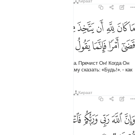
Тафсиры
Уроки
Размышления
Кираат
19:35
ﲪ
ﲫ
ﲬ
ﲭ
ﲮ
ﲯ
ﲰﲱ
ﲲﲳ
ﲴ
ا كان لله ان يتخذ من ولد سبحانه اذا قضى امرا فانما يقول له كن فيكون 
َا كَانَ لِلَّهِ أَن يَتَّخِذَ مِن وَلَدٍۢ ۖ سُبْحَـٰنَهُۥٓ ۚ إِذَا قَضَىٰٓ أَمْرًۭا فَإِنَّمَا يَقُولُ لَهُۥ كُن فَيَ
ﲵ
ﲶ
ﲷ
ﲸ
ﲹ
ﲺ
ﲻ
ﲼ
Не подобает Аллаху иметь сына. Пречист Он! Когда Он
принимает решение, то стоит Ему сказать: «Будь!». - как
это сбывается.
Тафсиры
Уроки
Размышления
Кираат
19:36
ﲽ
ﲾ
ﲿ
ﳀ
ﳁﳂ
ﳃ
ان الله ربي وربكم فاعبدوه هاذا صراط مستقيم ٣٦
ﳄ
َإِنَّ ٱللَّهَ رَبِّى وَرَبُّكُمْ فَٱعْبُدُوهُ ۚ هَـٰذَا صِرَٰطٌۭ مُّسْتَقِيمٌۭ ٣٦