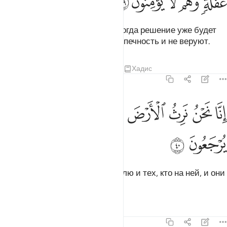
ﱉ
ﱊ
ﱋ
ﱌ
ﱍ
Предупреди их о Дне печали, когда решение уже будет
принято. Но они проявляют беспечность и не веруют.
Тафсиры
Уроки
Размышления
Хадис
19:40
ﱎ
ﱏ
ﱐ
ﱑ
ﱒ
نا نحن نرث الارض ومن عليها والينا يرجعون ٤٠
ﱓ
ﱔ
ِنَّا نَحْنُ نَرِثُ ٱلْأَرْضَ وَمَنْ عَلَيْهَا وَإِلَيْنَا يُرْجَعُونَ ٤٠
ﱕ
ﱖ
Воистину, Мы унаследуем землю и тех, кто на ней, и они
вернутся к Нам!
Тафсиры
Уроки
Размышления
19:41