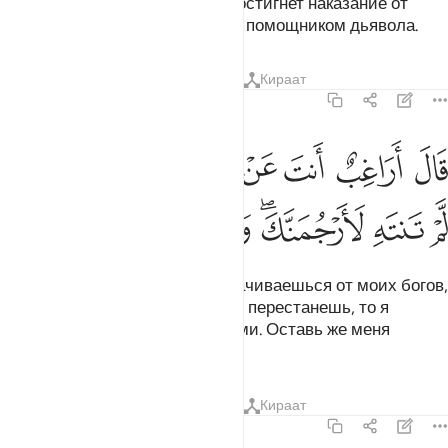
Отец мой! Я боюсь, что тебя постигнет наказание от
Милостивого и что ты станешь помощником дьявола.
Тафсиры
Уроки
Размышления
Кираат
19:46
ﲖ
ﲗ
ﲘ
ﲙ
ﲚ
ﲛﲜ
ﲝ
ال اراغب انت عن الهتي يا ابراهيم لين لم تنته لارجمنك واهجرني مليا ٤٦
َالَ أَرَاغِبٌ أَنتَ عَنْ ءَالِهَتِى يَـٰٓإِبْرَٰهِيمُ ۖ لَئِن لَّمْ تَنتَهِ لَأَرْجُمَنَّكَ ۖ وَٱهْجُرْن
ﲞ
ﲟ
ﲠﲡ
ﲢ
ﲣ
ﲤ
Он сказал: «Неужели ты отворачиваешься от моих богов,
Ибрахим (Авраам)? Если ты не перестанешь, то я
непременно побью тебя камнями. Оставь же меня
надолго!».
Тафсиры
Уроки
Размышления
Кираат
19:47