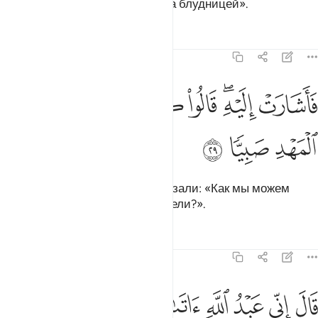
человеком, и мать твоя не была блудницей».
Тафсиры
Уроки
Размышления
19:29
ﱭ
ﱮﱯ
ﱰ
ﱱ
ﱲ
اشارت اليه قالوا كيف نكلم من كان في المهد صبيا ٢٩
ﱳ
ﱴ
ﱵ
َأَشَارَتْ إِلَيْهِ ۖ قَالُوا۟ كَيْفَ نُكَلِّمُ مَن كَانَ فِى ٱلْمَهْدِ صَبِيًّۭا ٢٩
ﱶ
ﱷ
ﱸ
Она показала на него, и они сказали: «Как мы можем
говорить с младенцем в колыбели?».
Тафсиры
Уроки
Размышления
19:30
ﱹ
ﱺ
ﱻ
ﱼ
ﱽ
ال اني عبد الله اتاني الكتاب وجعلني نبيا ٣٠
ﱾ
ﱿ
ﲀ
َالَ إِنِّى عَبْدُ ٱللَّهِ ءَاتَىٰنِىَ ٱلْكِتَـٰبَ وَجَعَلَنِى نَبِيًّۭا ٣٠