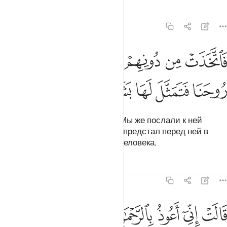
Тафсиры
Уроки
Размышления
19:17
ﱮ
ﱯ
ﱰ
ﱱ
ﱲ
اتخذت من دونهم حجابا فارسلنا اليها روحنا فتمثل لها بشرا سويا ١٧
ﱳ
َٱتَّخَذَتْ مِن دُونِهِمْ حِجَابًۭا فَأَرْسَلْنَآ إِلَيْهَا رُوحَنَا فَتَمَثَّلَ لَهَا بَشَرًۭا س
ﱴ
ﱵ
ﱶ
ﱷ
ﱸ
ﱹ
и укрылась от них за завесой. Мы же послали к ней
Нашего Духа (Джибрила), и он предстал перед ней в
облике прекрасно сложенного человека.
Тафсиры
Уроки
Размышления
19:18
ﱺ
ﱻ
ﱼ
ﱽ
الت اني اعوذ بالرحمان منك ان كنت تقيا ١٨
ﱾ
ﱿ
ﲀ
ﲁ
َالَتْ إِنِّىٓ أَعُوذُ بِٱلرَّحْمَـٰنِ مِنكَ إِن كُنتَ تَقِيًّۭا ١٨