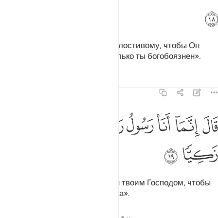
ﲂ
Она сказала: «Я прибегаю к Милостивому, чтобы Он
защитил меня от тебя, если только ты богобоязнен».
Тафсиры
Уроки
Размышления
19:19
ﲃ
ﲄ
ﲅ
ﲆ
ﲇ
ال انما انا رسول ربك لاهب لك غلاما زكيا ١٩
ﲈ
ﲉ
ﲊ
َالَ إِنَّمَآ أَنَا۠ رَسُولُ رَبِّكِ لِأَهَبَ لَكِ غُلَـٰمًۭا زَكِيًّۭا ١٩
ﲋ
ﲌ
Он сказал: «Воистину, я послан твоим Господом, чтобы
даровать тебе чистого мальчика».