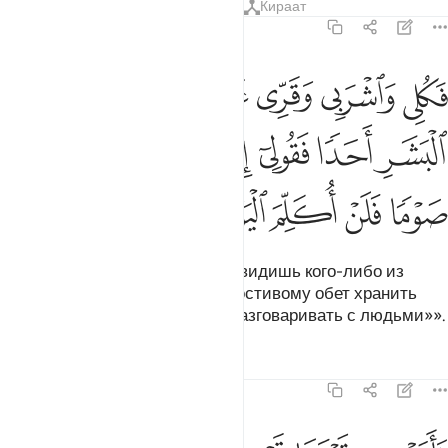
Тафсиры
Уроки
Размышления
Кираат
19:26
ﱁ
ﱂ
ﱃ
ﱄﱅ
ﱆ
ﱇ
ﱈ
كلي واشربي وقري عينا فاما ترين من البشر احدا فقولي اني نذرت للرحم
َكُلِى وَٱشْرَبِى وَقَرِّى عَيْنًۭا ۖ فَإِمَّا تَرَيِنَّ مِنَ ٱلْبَشَرِ أَحَدًۭا فَقُولِىٓ إِنِّ
ﱉ
ﱊ
ﱋ
ﱌ
ﱍ
ﱎ
ﱏ
ﱐ
ﱑ
ﱒ
ﱓ
ﱔ
Ешь, пей и радуйся! Если же увидишь кого-либо из
людей, то скажи: «Я дала Милостивому обет хранить
молчание и не стану сегодня разговаривать с людьми»».
Тафсиры
Уроки
Размышления
19:27
اتت به قومها تحمله قالوا يا مريم لقد جيت شييا فريا ٢٧