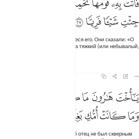
ﱕ
ﱖ
ﱗ
ﱘﱙ
ﱚ
ﱛ
ﱜ
َأَتَتْ بِهِۦ قَوْمَهَا تَحْمِلُهُۥ ۖ قَالُوا۟ يَـٰمَرْيَمُ لَقَدْ جِئْتِ شَيْـًۭٔا فَرِيًّۭا 
ﱝ
ﱞ
ﱟ
ﱠ
Она пришла к своим родным, неся его. Они сказали: «О
Марьям (Мария)! Ты совершила тяжкий (или небывалый,
или удивительный) проступок.
Тафсиры
Уроки
Размышления
19:28
ﱡ
ﱢ
ﱣ
ﱤ
ﱥ
ا اخت هارون ما كان ابوك امرا سوء وما كانت امك بغيا ٢٨
ﱦ
ﱧ
َـٰٓأُخْتَ هَـٰرُونَ مَا كَانَ أَبُوكِ ٱمْرَأَ سَوْءٍۢ وَمَا كَانَتْ أُمُّكِ بَغِيًّۭا ٢٨
ﱨ
ﱩ
ﱪ
ﱫ
ﱬ
О сестра Харуна (Аарона)! Твой отец не был скверным