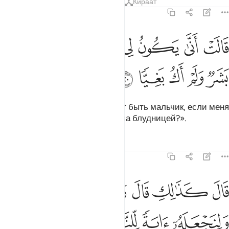
Тафсиры
Уроки
Размышления
Кираат
19:20
ﲍ
ﲎ
ﲏ
ﲐ
ﲑ
ﲒ
الت انى يكون لي غلام ولم يمسسني بشر ولم اك بغيا ٢٠
ﲓ
َالَتْ أَنَّىٰ يَكُونُ لِى غُلَـٰمٌۭ وَلَمْ يَمْسَسْنِى بَشَرٌۭ وَلَمْ أَكُ بَغِيًّۭا ٢٠
ﲔ
ﲕ
ﲖ
ﲗ
ﲘ
Она сказала: «Как у меня может быть мальчик, если меня
не касался мужчина, и я не была блудницей?».
Тафсиры
Уроки
Размышления
19:21
ﲙ
ﲚ
ﲛ
ﲜ
ﲝ
ﲞ
ﲟﲠ
ال كذالك قال ربك هو علي هين ولنجعله اية للناس ورحمة منا وكان امرا
َالَ كَذَٰلِكِ قَالَ رَبُّكِ هُوَ عَلَىَّ هَيِّنٌۭ ۖ وَلِنَجْعَلَهُۥٓ ءَايَةًۭ لِّلنَّاسِ وَرَح
ﲡ
ﲢ
ﲣ
ﲤ
ﲥﲦ