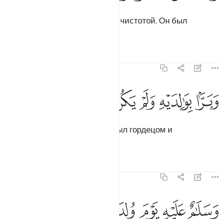
а также состраданием от Нас и чистотой. Он был
богобоязнен,
Тафсиры
Уроки
Размышления
19:14
ﱒ
ﱓ
ﱔ
برا بوالديه ولم يكن جبارا عصيا ١٤
ﱕ
ﱖ
ﱗ
ﱘ
َبَرًّۢا بِوَٰلِدَيْهِ وَلَمْ يَكُن جَبَّارًا عَصِيًّۭا ١٤
почтителен к родителям и не был гордецом и
ослушником.
Тафсиры
Уроки
Размышления
19:15
ﱙ
ﱚ
ﱛ
ﱜ
ﱝ
سلام عليه يوم ولد ويوم يموت ويوم يبعث حيا ١٥
ﱞ
ﱟ
َسَلَـٰمٌ عَلَيْهِ يَوْمَ وُلِدَ وَيَوْمَ يَمُوتُ وَيَوْمَ يُبْعَثُ حَيًّۭا ١٥