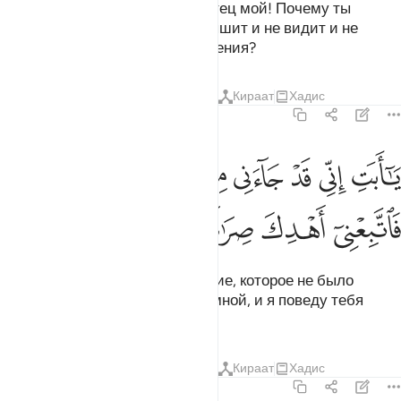
Вот он сказал своему отцу: «Отец мой! Почему ты
поклоняешься тому, что не слышит и не видит и не
принесет тебе никакого избавления?
Тафсиры
Уроки
Размышления
Кираат
Хадис
19:43
ﱱ
ﱲ
ﱳ
ﱴ
ﱵ
ﱶ
ﱷ
ﱸ
ﱹ
ا ابت اني قد جاءني من العلم ما لم ياتك فاتبعني اهدك صراطا سويا ٤٣
َـٰٓأَبَتِ إِنِّى قَدْ جَآءَنِى مِنَ ٱلْعِلْمِ مَا لَمْ يَأْتِكَ فَٱتَّبِعْنِىٓ أَهْدِكَ صِرَٰطًۭا سَو
ﱺ
ﱻ
ﱼ
ﱽ
ﱾ
Отец мой! Мне открылось знание, которое не было
открыто тебе. Последуй же за мной, и я поведу тебя
верным путем.
Тафсиры
Уроки
Размышления
Кираат
Хадис
19:44