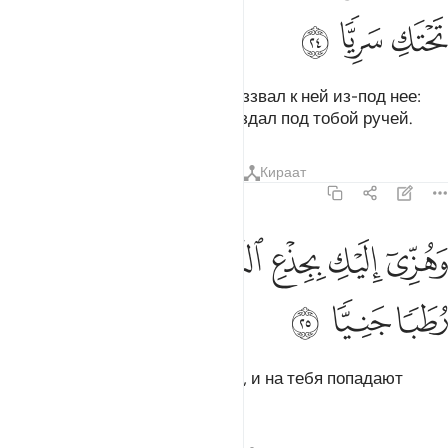
ﳈ
ﳉ
ﳊ
Тогда он (Иса или Джибрил) воззвал к ней из-под нее:
«Не печалься! Господь твой создал под тобой ручей.
Тафсиры
Уроки
Размышления
Кираат
19:25
ﳋ
ﳌ
ﳍ
ﳎ
هزي اليك بجذع النخلة تساقط عليك رطبا جنيا ٢٥
ﳏ
ﳐ
َهُزِّىٓ إِلَيْكِ بِجِذْعِ ٱلنَّخْلَةِ تُسَـٰقِطْ عَلَيْكِ رُطَبًۭا جَنِيًّۭا ٢٥
ﳑ
ﳒ
ﳓ
Потряси на себя ствол пальмы, и на тебя попадают
свежие финики.