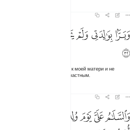
Тафсиры
Уроки
Размышления
19:32
ﲎ
ﲏ
ﲐ
برا بوالدتي ولم يجعلني جبارا شقيا ٣٢
ﲑ
ﲒ
ﲓ
َبَرًّۢا بِوَٰلِدَتِى وَلَمْ يَجْعَلْنِى جَبَّارًۭا شَقِيًّۭا ٣٢
ﲔ
Он сделал меня почтительным к моей матери и не
сделал меня надменным и несчастным.
Тафсиры
Уроки
Размышления
19:33
ﲕ
ﲖ
ﲗ
ﲘ
ﲙ
السلام علي يوم ولدت ويوم اموت ويوم ابعث حيا ٣٣
ﲚ
ﲛ
َٱلسَّلَـٰمُ عَلَىَّ يَوْمَ وُلِدتُّ وَيَوْمَ أَمُوتُ وَيَوْمَ أُبْعَثُ حَيًّۭا ٣٣