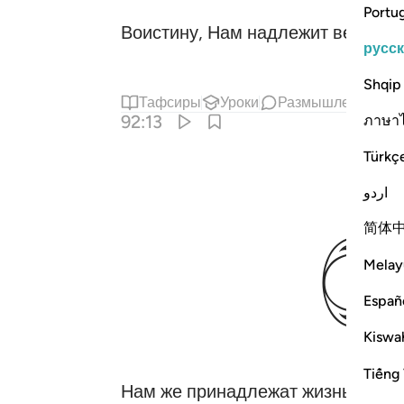
Portu
Воистину, Нам надлежит вести п
русс
Shqip
Тафсиры
Уроки
Размышления
92:13
ภาษา
Türkç
اردو
简体
Melay
Españ
Kiswah
Tiếng 
Нам же принадлежат жизнь После