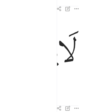
ﱘ
ﱙ
لا يصلاها الا الاشقى ١٥
لَا يَصْلَىٰهَآ إِلَّا ٱلْأَشْقَى ١٥