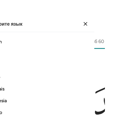
ите язык
Войти
Страница
596
Джуз
30
/
Хизб
60
h
ﱎ
ف
is
esia
no