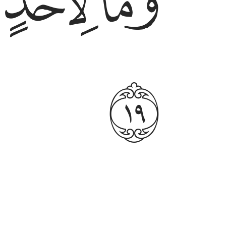
ﱩ
ﱪ
ﱯ