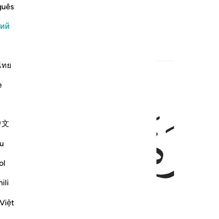
guês
рямым путем.
кий
ไทย
e
ﱒ
ﱓ
中文
u
ol
ili
Việt
дняя и первая.