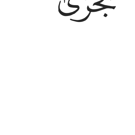
ﱮ
и всякую милость возмещает спо
Тафсиры
Уроки
Размышления
92:20