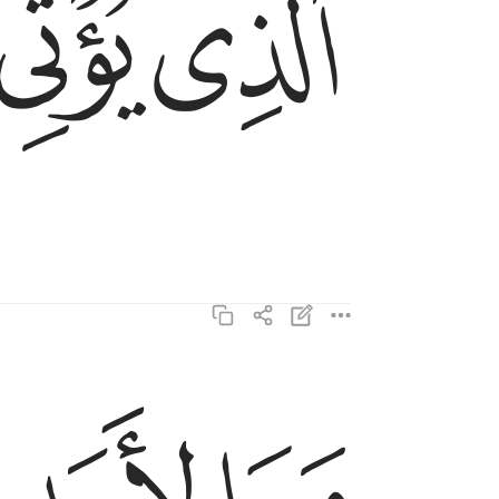
ﱤ
ﱥ
وما لاحد عنده من نعمة تجزى ١٩
وَمَا لِأَحَدٍ عِندَهُۥ مِن نِّعْمَةٍۢ تُجْزَىٰٓ ١٩