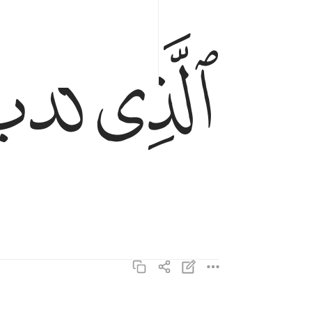
ﱝ
ﱞ
الذي كذب وتولى ١٦
ٱلَّذِى كَذَّبَ وَتَوَلَّىٰ ١٦