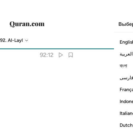
Выбер
92. Al-Layl
Englis
Перевод
: Эльмир Кулиев
العربية
92:12
বাংলা
ارسی
França
Indon
Italia
Dutch