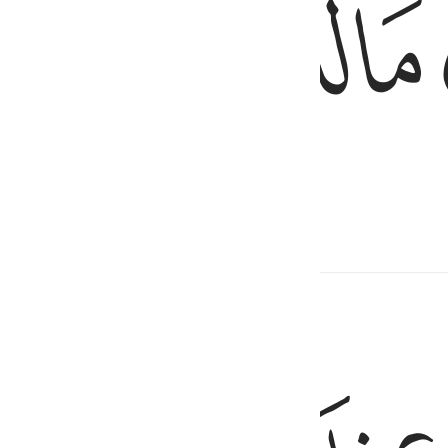
ﱦ
ﱧ
ﱨ
, очищаясь,