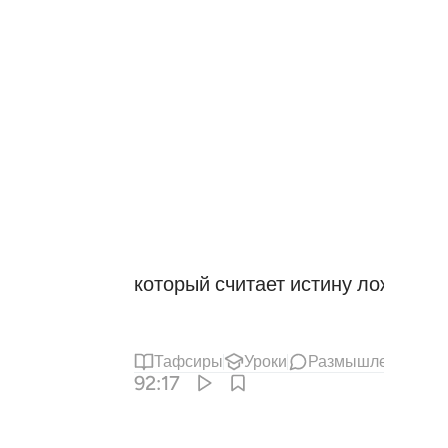
который считает истину ложью и 
Тафсиры
Уроки
Размышления
92:17