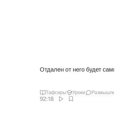
Отдален от него будет самый бог
Тафсиры
Уроки
Размышления
92:18