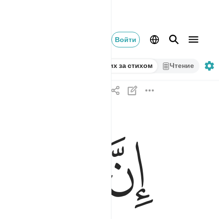
Войти
Стих за стихом
Чтение
ﱋ
ﱌ
ﱍ
ان علينا للهدى ١٢
إِنَّ عَلَيْنَا لَلْهُدَىٰ ١٢