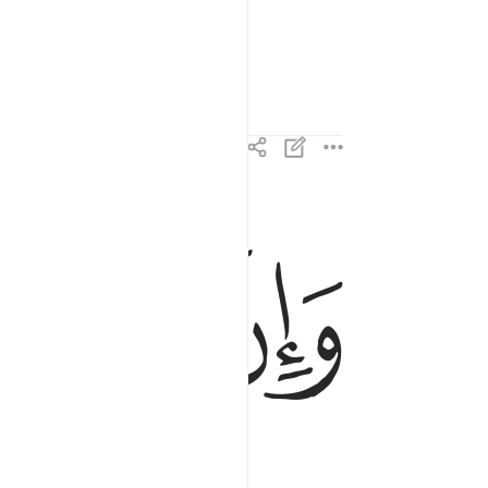
ﱏ
ﱐ
ﱑ
وان لنا للاخرة والاولى ١٣
وَإِنَّ لَنَا لَلْـَٔاخِرَةَ وَٱلْأُولَىٰ ١٣