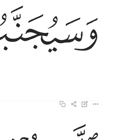
ﱡ
وسيجنبها الاتقى ١٧
وَسَيُجَنَّبُهَا ٱلْأَتْقَى ١٧
الذي يوتي ماله يتزكى ١٨
ٱلَّذِى يُؤْتِى مَالَهُۥ يَتَزَكَّىٰ ١٨