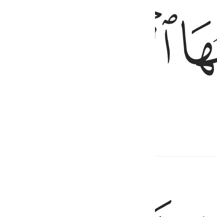
ﱢ
ﱣ
обоязненный,