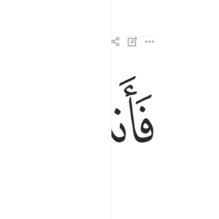
ﱔ
فانذرتكم نارا تلظى ١٤
فَأَنذَرْتُكُمْ نَارًۭا تَلَظَّىٰ ١٤