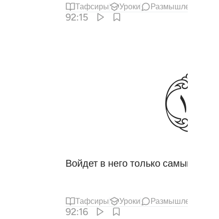
Тафсиры
Уроки
Размышления
92:15
ﱜ
Войдет в него только самый несч
Тафсиры
Уроки
Размышления
92:16