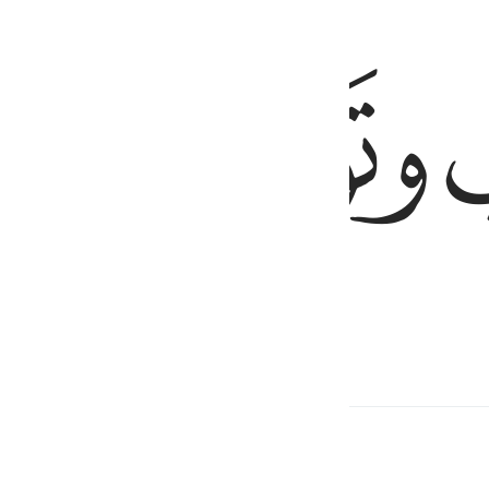
ﱟ
ﱠ
отворачивается.