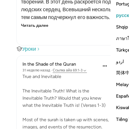
творений. В этот день раскроется подлинная
Portu
людских сердец. Всевышний несколько раз 
русс
тем самым подчеркнул его важность. Воистин
Читать далее
Shqip
ภาษา
Уроки
Türkç
اردو
In the Shade of the Quran
31 неделю назад
·
Ссылка
айа 69:1-3
简体
True and Inevitable
Melay
The Inevitable Truth! What is the
Españ
Inevitable Truth? Would that you knew
what the Inevitable Truth is! (Verses 1-3)
Kiswah
Tiếng 
Most of the surah is taken up with scenes,
images, and events of the resurrection.