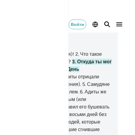
Войти
тать в контексте
ва 69, Страница 566, Джуз 29
Неминуемое (День воскресения)!
2
.
Что такое
минуемое (День воскресения)?
3
.
Откуда ты мог
ать, что такое Неминуемое (День
скресения)?
4
.
Самудяне и адиты отрицали
ликое бедствие (День воскресения).
5
.
Самудяне
ли истреблены неистовым воплем.
6
.
Адиты же
ли истреблены ветром морозным (или
вывающим), лютым.
7
.
Он заставил его бушевать
д ними в течение семи ночей и восьми дней без
рерыва, и ты мог бы увидеть людей, которые
ли повержены, словно рухнувшие сгнившие