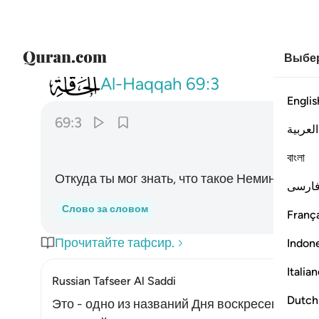
Выбер
069
وما ادراك ما الحاقة ٣
Al-Haqqah
69:3
Englis
69:3
العربية
বাংলা
Откуда ты мог знать, что такое Неминуемое 
ارسی
Слово за словом
França
Прочитайте тафсир.
Indon
Italia
Russian Tafseer Al Saddi
Dutch
Это - одно из названий Дня воскресения, ко