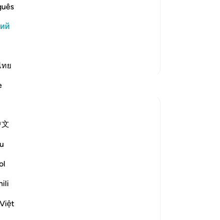
 суть вещей и станут явными тайны
па
guês
напомнил людям о неминуемом дне и
ос
кий
пр
у, это будет день великих событи…
на
по
Больше тафсиров
Хв
ไทย
ра
Размышления
e
12
за
ekaterina myachina
-
Ru
3 недели назад
·
Ссылка
айа 69:1-32
中文
From Recitation to Reflection.
За
When Only Truth Remains.
u
У 
ol
эт
If everything you rely on were taken away,
what would remain?
ili
Isha Prayer · Surah Al-Haqqah (69:1–32)
Việt
The surah begins with a single word.