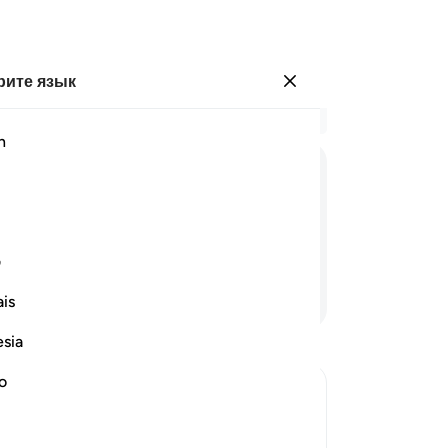
ите язык
Войти
Чи
h
Гла
1
.
ﲤ
ﲥ
ﲦ
ﲧ
ﲨ
Не
зн
(День воскресения)?
во
ف
Ве
Продолжить чтение
is
бы
бы
esia
за
на
no
пе
торый неминуемо настанет для всех
бы