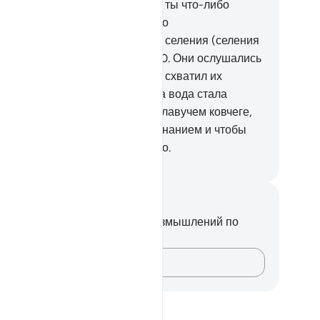
льмовые стволы.
8
.
Видишь ли ты что-либо
тавшееся от них?
9
.
Фараон, его
едшественники и опрокинутые селения (селения
рода Лута) совершали грехи.
10
.
Они ослушались
сланника своего Господа, и Он схватил их
аткой превосходящей.
11
.
Когда вода стала
зливаться, Мы повезли вас в плавучем ковчеге,
.
чтобы он стал для вас напоминанием и чтобы
поминающее ухо запомнило это.
ssian Translation ( Elmir Kuliev )
метки и размышления
вас нет никаких заметок или размышлений по
ому стиху.
Зафиксируйте свои мысли…