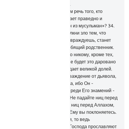
Глава 41, Страница 481, Джуз 24
33
.
Чья речь прекраснее, чем речь того, кто
призывает к Аллаху, поступает праведно и
говорит: «Воистину, я - один из мусульман»?
34
.
Не равны добро и зло. Оттолкни зло тем, что
лучше, и тогда тот, с кем ты враждуешь, станет
для тебя словно близкий любящий родственник.
35
.
Но не будет это даровано никому, кроме тех,
кто проявляет терпение, и не будет это даровано
никому, кроме тех, кто обладает великой долей.
36
.
А если тебя коснется наваждение от дьявола,
то прибегай к защите Аллаха, ибо Он -
Слышащий, Знающий.
37
.
Среди Его знамений -
ночь и день, солнце и луна. Не падайте ниц перед
солнцем и луной, а падайте ниц перед Аллахом,
Который сотворил их, если Ему вы поклоняетесь.
38
.
Если же они возгордятся, то ведь
находящиеся возле твоего Господа прославляют