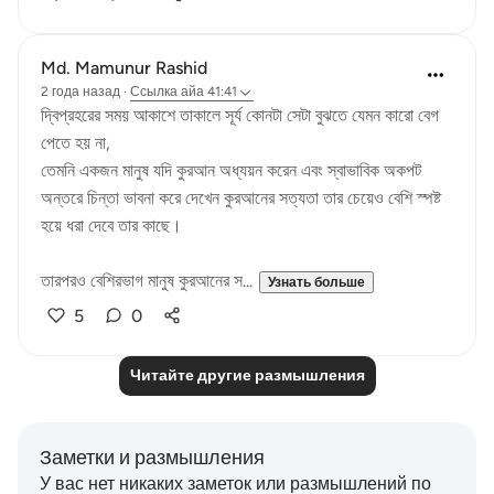
Md. Mamunur Rashid
2 года назад
·
Ссылка
айа 41:41
দ্বিপ্রহরের সময় আকাশে তাকালে সূর্য‌ কোনটা সেটা বুঝতে যেমন কারো বেগ
পেতে হয় না,
তেমনি একজন মানুষ যদি কুরআন অধ্যয়ন করেন এবং স্বাভাবিক অকপট
অন্তরে চিন্তা ভাবনা করে দেখেন কুরআনের সত্যতা তার চেয়েও বেশি স্পষ্ট
হয়ে ধরা দেবে তার কাছে।
তারপরও বেশিরভাগ মানুষ কুরআনের স...
Узнать больше
5
0
Читайте другие размышления
Заметки и размышления
У вас нет никаких заметок или размышлений по