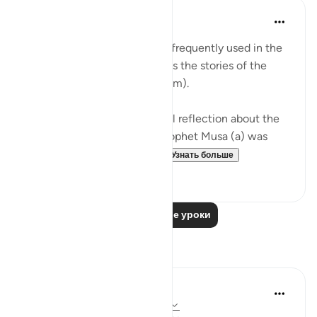
Abdul Nasir Jangda
5 лет назад
·
Ссылка
айа 41:41-42
The Name, 'Al Azeez' is very frequently used in the
Qur’an when Allah (SWT) tells the stories of the
Prophets (peace be upon them).
The scholars share a beautiful reflection about the
story of Prophet Musa (a). Prophet Musa (a) was
born in the time of a ruthl...
Узнать больше
28
2
Читать другие уроки
Размышления
Mohammad Elshinawy
33 недели назад
·
Ссылка
айа 41:41