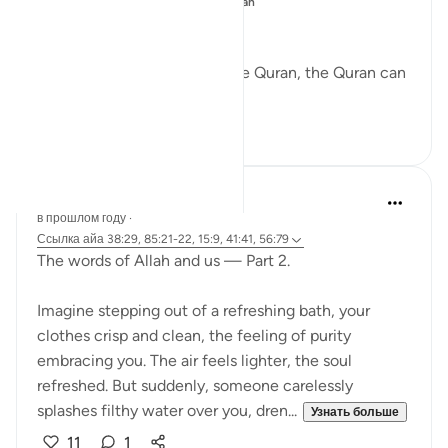
Опубликовано в
Changed by the Quran
Mightier than mountains…
While nobody can change the Quran, the Quran can
change anybody.
28
2
Fariha Guncha
в прошлом году
·
Ссылка
айа 38:29, 85:21-22, 15:9, 41:41, 56:79
The words of Allah and us — Part 2.
Imagine stepping out of a refreshing bath, your
clothes crisp and clean, the feeling of purity
embracing you. The air feels lighter, the soul
refreshed. But suddenly, someone carelessly
splashes filthy water over you, dren...
Узнать больше
11
1