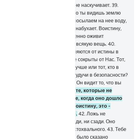
Его ночью и днем, и им это не наскучивает.
39
.
Среди Его знамений - то, что ты видишь землю
иссохшей, но когда Мы ниспосылаем на нее воду,
она приходит в движение и набухает. Воистину,
Тот, Кто оживил ее, непременно оживит
мертвецов. Он способен на всякую вещь.
40
.
Воистину, те, которые уклоняются от истины в
отношении Наших аятов, не сокрыты от Нас. Тот,
кто будет брошен в Огонь, лучше или тот, кто в
День воскресения явится, будучи в безопасности?
Поступайте, как пожелаете! Он видит то, что вы
совершаете.
41
.
Воистину, те, которые не
уверовали в Напоминание, когда оно дошло
до них, будут наказаны. Воистину, это -
могущественное Писание.
42
.
Ложь не
подберется к нему ни спереди, ни сзади. Оно
ниспослано от Мудрого, Достохвального.
43
.
Тебе
будет сказано только то, что было сказано