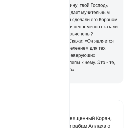
посланникам до тебя. Воистину, твой Господь
обладает прощением и обладает мучительным
наказанием.
44
.
Если бы Мы сделали его Кораном
не на арабском языке, то они непременно сказали
бы: «Почему его аяты не разъяснены?
Неарабская речь и араб?». Скажи: «Он является
верным руководством и исцелением для тех,
которые уверовали. А уши неверующих
поражены глухотой, и они слепы к нему. Это - те,
к которым взывают издалека».
-
Russian Translation ( Elmir Kuliev )
Прочитайте тафсир.
Russian Tafseer Al Saddi
Неверующие отрицают Священный Коран,
который напоминает всем рабам Аллаха о