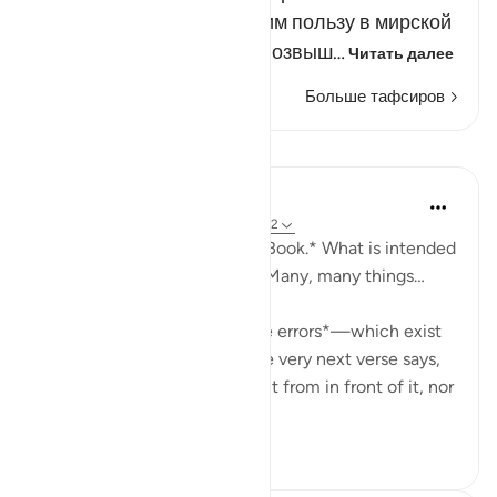
том, что может принести им пользу в мирской
жизни и после смерти, и возвыш…
Читать далее
Больше тафсиров
Уроки
Mohammad Elshinawy
в прошлом году
·
Ссылка
айа 41:41-42
*And it is certainly a Mighty Book.* What is intended
by the Quran being mighty? Many, many things…
It is *mightier than to include errors*—which exist
in every work of man—as the very next verse says,
'Falsehood cannot approach it from in front of it, nor
f...
Узнать больше
20
8