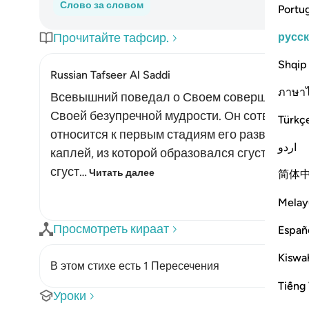
Слово за словом
Portu
русс
Прочитайте тафсир.
Shqip
Russian Tafseer Al Saddi
ภาษา
Всевышний поведал о Своем совершенном зн
Своей безупречной мудрости. Он сотворил 
Türkç
относится к первым стадиям его развития. 
اردو
каплей, из которой образовался сгусток кров
сгуст…
Читать далее
简体
Melay
Просмотреть кираат
Españ
Kiswah
В этом стихе есть 1 Пересечения
Tiếng 
Уроки