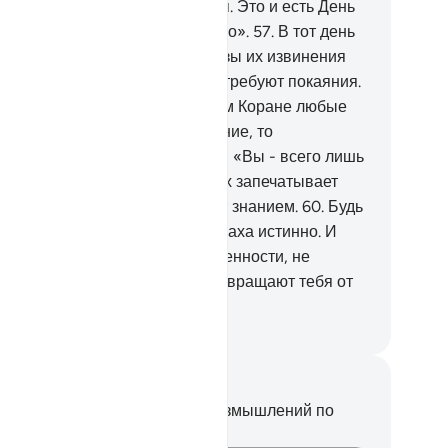
обыли там до Дня воскресения. Это и есть День
скресения, но вы не знали этого».
57
.
В тот день
ззаконникам не принесут пользы их извинения
ли оправдания), и от них не потребуют покаяния.
.
Мы уже привели людям в этом Коране любые
итчи. Если ты явишь им знамение, то
верующие непременно скажут: «Вы - всего лишь
иверженцы лжи».
59
.
Так Аллах запечатывает
рдца тех, которые не обладают знанием.
60
.
Будь
 терпелив, ведь обещание Аллаха истинно. И
сть те, которые лишены убежденности, не
ходят тебя легковесным (не отвращают тебя от
лигии).
ssian Translation ( Elmir Kuliev )
метки и размышления
вас нет никаких заметок или размышлений по
ому стиху.