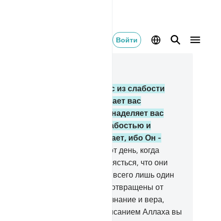
Войти
тать в контексте
ва 30, Страница 410, Джуз 21
.
Аллах - Тот, Кто создает вас из слабости
оздает вас из капли или создает вас
абыми). После слабости Он наделяет вас
лой, а потом заменяет ее слабостью и
диной. Он творит, что пожелает, ибо Он -
ающий, Всемогущий.
55
.
В тот день, когда
ступит Час, грешники станут клясться, что они
обыли на земле или в могилах всего лишь один
с. Таким же образом они были отвращены от
тины!
56
.
А те, кому дарованы знание и вера,
ажут: «В соответствии с предписанием Аллаха вы