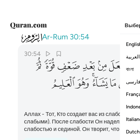
Выбер
030
الله الذي خلقكم من ضعف ثم جعل م
Ar-Rum
30:54
Englis
30:54
العربية
ﱭ
ﱮ
ﱯ
ﱰ
ﱱ
ﱲ
ﱳ
বাংলা
ﱻ
ﱼ
ﱽﱾ
ﱿ
ﲀ
ارسی
França
Indon
Аллах - Тот, Кто создает вас из слабости (с
Italia
слабыми). После слабости Он наделяет вас 
слабостью и сединой. Он творит, что пожел
Dutch