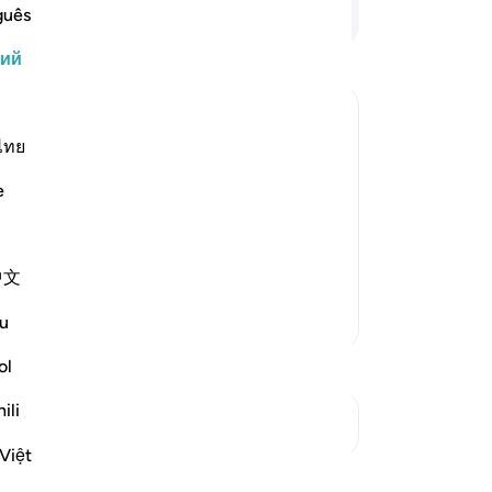
пр
Продолжить чтение
guês
во
кий
бе
(и
58
пр
ไทย
ании, Своей безграничной власти и
не
человека абсолютно немощным, и это
e
пр
Каждый человек был крошечной
се
и, похожий на пиявку. Затем этот
же
中文
пу
на
Больше тафсиров
u
ре
-
Ru
ol
ili
См. Перекрестки
За
У 
Việt
Размышления
эт