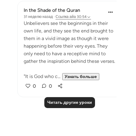
In the Shade of the Quran
31 неделю назад
·
Ссылка
айа 30:54
Unbelievers see the beginnings in their
own life, and they see the end brought to
them in a vivid image as though it were
happening before their very eyes. They
only need to have a receptive mind to
gather the inspiration behind these verses.
"It is God who c...
Узнать больше
0
0
Читать другие уроки