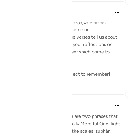
Hammad Fahim
2 года назад
·
Ссылка
айа 14:42, 21:47, 40:17, 18:49, 3:108, 40:31, 11:102
As we explore this month's theme on
#DivineJustice
, what do these verses tell us about
Justice? I would love to read your reflections on
these verses or any other verse which come to
mind.
Remember to reflect and reflect to remember!
19
0
Prophetic Commentary
8 лет назад
·
Ссылка
айа 21:47
Abu Hurayrah narrates: 'There are two phrases that
are beloved to the Exceptionally Merciful One, light
on the tongue, but heavy on the scales: subhân