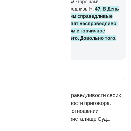
то они непременно скажут: «О горе нам!
Воистину, мы были несправедливы!».
47
.
В День
воскресения Мы установим справедливые
Весы, и ни с кем не поступят несправедливо.
Если найдется нечто весом с горчичное
зернышко, Мы принесем его. Довольно того,
что Мы ведем счет!
-
Russian Translation ( Elmir Kuliev )
Прочитайте тафсир.
Russian Tafseer Al Saddi
Всевышний поведал о справедливости своих
решений и беспристрастности приговора,
который будет вынесен в отношении
творений, собранных на ристалище Суд…
Читать далее