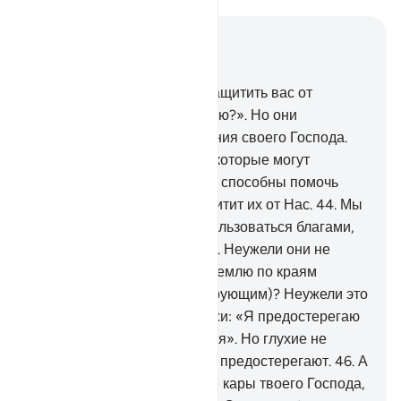
Читать в контексте
Глава 21, Страница 326, Джуз 17
42
.
Скажи: «Кто способен защитить вас от
Милостивого днем или ночью?». Но они
отворачиваются от поминания своего Господа.
43
.
Или же у них есть боги, которые могут
защитить их от Нас? Они не способны помочь
самим себе, и никто не защитит их от Нас.
44
.
Мы
позволили им и их отцам пользоваться благами,
так что их жизнь затянулась. Неужели они не
видят, что Мы уменьшаем землю по краям
(отдаем ее во владение верующим)? Неужели это
они одержат верх?
45
.
Скажи: «Я предостерегаю
вас посредством откровения». Но глухие не
слышат зова, даже когда их предостерегают.
46
.
А
если их коснется дуновение кары твоего Господа,