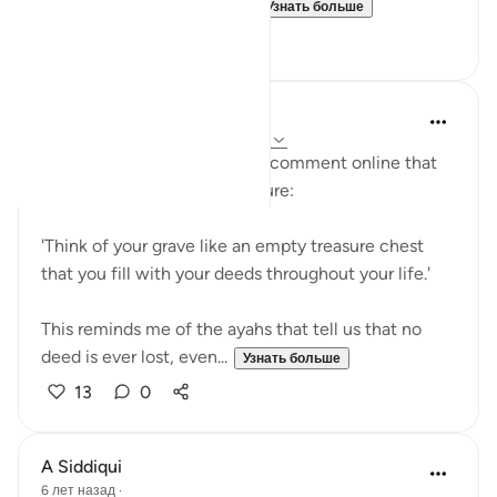
For many, there is no life ...
Узнать больше
4
0
A Siddiqui
6 лет назад
·
Ссылка
айа 21:47, 31:16
Yesterday, I read an amazing comment online that
someone had heard in a lecture:
'Think of your grave like an empty treasure chest
that you fill with your deeds throughout your life.'
This reminds me of the ayahs that tell us that no
deed is ever lost, even...
Узнать больше
13
0
A Siddiqui
6 лет назад
·