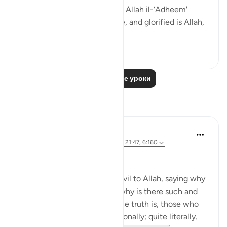
Allahi wabihamdi and subhân Allah il-‘Adheem'
(glroified is Allah in His praise, and glorified is Allah,
the ...
Узнать больше
0
0
Читать другие уроки
Размышления
Shafowan W. Mahmood
31 неделю назад
·
Ссылка
айа 2:281, 21:47, 6:160
NONE WILL BE WRONGED
Many disbelievers attribute evil to Allah, saying why
did so and so suffer such or why is there such and
such a natural disaster. But the truth is, those who
disbelieve think one-dimensionally; quite literally.