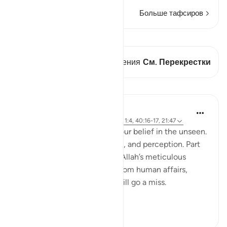
Больше тафсиров
Просмотреть кираат
В этом стихе есть 1 Пересечения
См. Перекрестки
Уроки
Hammad Fahim
2 года назад
·
Ссылка
айа 40:46-50, 1:4, 40:16-17, 21:47
A central part of our faith Is our belief in the unseen.
It is a realm beyond our grasp, and perception. Part
of our Iman in the unseen is Allah’s meticulous
judgement, where nothing from human affairs,
rights, liabilities or rewards will go a miss.
Everything...
Узнать больше
18
0