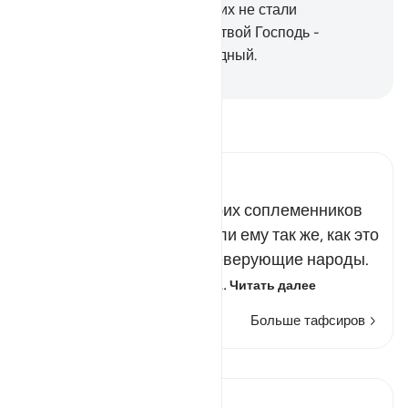
знамение, но большинство их не стали
верующими.
175
.
Воистину, твой Господь -
Могущественный, Милосердный.
-
Russian Translation ( Elmir Kuliev )
Прочитайте тафсир.
Russian Tafseer Al Saddi
Пророк Лут призывал своих соплеменников
уверовать, но они ответили ему так же, как это
делали все остальные неверующие народы.
Речи неверных во все вр…
Читать далее
Больше тафсиров
Уроки
In the Shade of the Quran