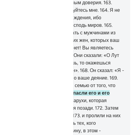
посланником к вам, достойным доверия.
163
.
Бойтесь же Аллаха и повинуйтесь мне.
164
.
Я не
прошу у вас за это вознаграждения, ибо
вознаградит меня только Господь миров.
165
.
Неужели вы будете возлежать с мужчинами из
миров
166
.
и оставлять ваших жен, которых ваш
Господь создал для вас? О нет! Вы являетесь
преступным народом».
167
.
Они сказали: «О Лут
(Лот), если ты не прекратишь, то окажешься
одним из тех, кто был изгнан».
168
.
Он сказал: «Я -
один из тех, кому ненавистно ваше деяние.
169
.
Господи! Спаси меня и мою семью от того, что
они совершают».
170
.
Мы спасли его и его
семью - всех,
171
.
кроме старухи, которая
оказалась среди оставшихся позади.
172
.
Затем
Мы уничтожили остальных
173
.
и пролили на них
дождь. Как же пагубен дождь тех, кого
предостерегали!
174
.
Воистину, в этом -