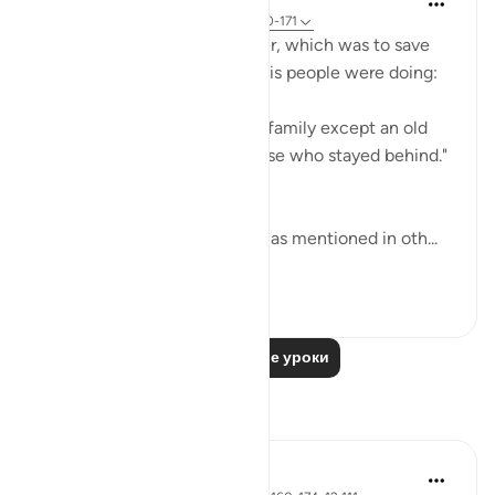
31 неделю назад
·
Ссылка
айа 26:170-171
God responded to Lot's prayer, which was to save
him from what wrongdoing his people were doing:
"So We saved him and all his family except an old
woman, who was among those who stayed behind."
(Verses 170-171)
This old woman was his wife as mentioned in oth...
Узнать больше
0
0
Читать другие уроки
Размышления
Razia Zahra