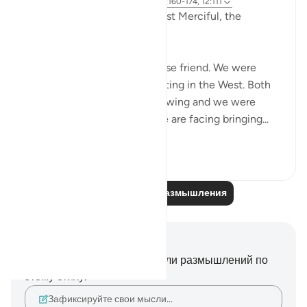
2 года назад
·
Ссылка
айа 12:2-3, 26:160-174, 12:111
In the Name of Allah, the Most Merciful, the
Especially Merciful,
Today, I met with my Lebanese friend. We were
discussing politics and parenting in the West. Both
of our eldest children are growing and we were
discussing the challenges we are facing bringing...
Узнать больше
16
1
Читайте другие размышления
Заметки и размышления
У вас нет никаких заметок или размышлений по
этому стиху.
Зафиксируйте свои мысли…