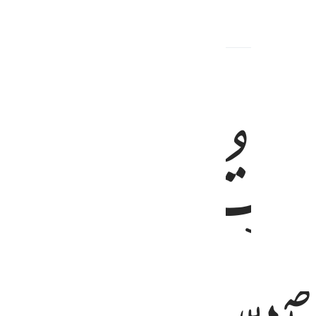
опутствующий контент
ﱄ
ﱅ
لدِّينَ ١١