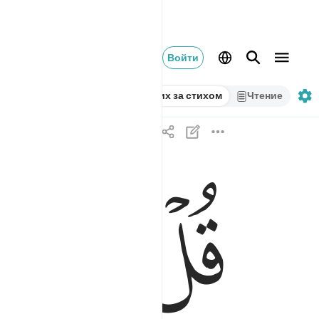
Войти
Стих за стихом
Чтение
ﳏ
ﳐ
قل يا عباد الذين امنوا اتقوا ربكم للذين احسنوا ف
قُلْ يَـٰعِبَادِ ٱلَّذِينَ ءَامَنُوا۟ ٱتَّقُوا۟ رَبَّكُمْ ۚ لِلَّذِينَ