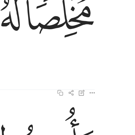
ﱇ
ﱈ
وامرت لان اكون اول المسلمين ١٢
وَأُمِرْتُ لِأَنْ أَكُونَ أَوَّلَ ٱلْمُسْلِمِينَ ١٢