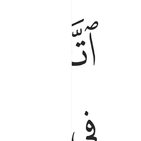
ﳓ
ﳔﳕ
ﳘ
ﳙ