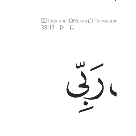
Тафсиры
Уроки
Размышления
39:13
ﱖ