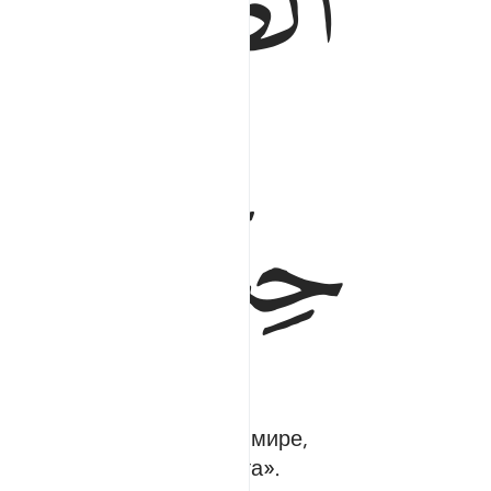
ﳣ
ﳦ
ﳧ
совершили добро в этом мире,
стся полностью без счета».