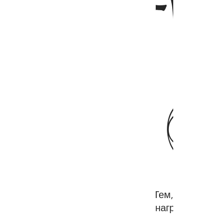
ﳤ
ﳥ
овали: «Бойтесь вашего Господа! Тем, которые 
бширна. Воистину, терпеливым их награда возда