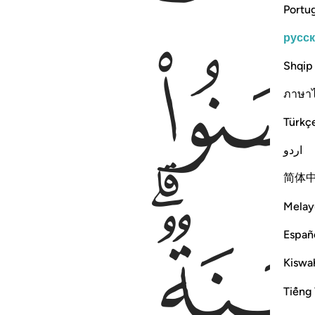
Portu
русс
Shqip
ภาษา
Türkç
اردو
简体
ﳜ
Melay
Españ
Kiswah
Tiếng 