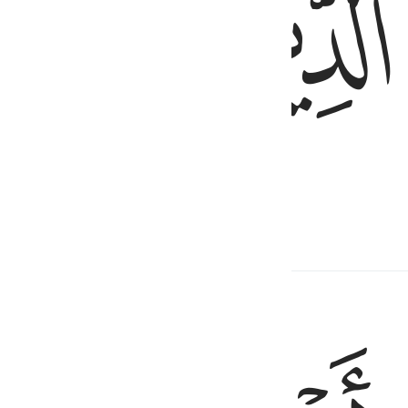
ﱉ
ﱊ
 Аллаху, очищая перед Ним веру.
опутствующий контент