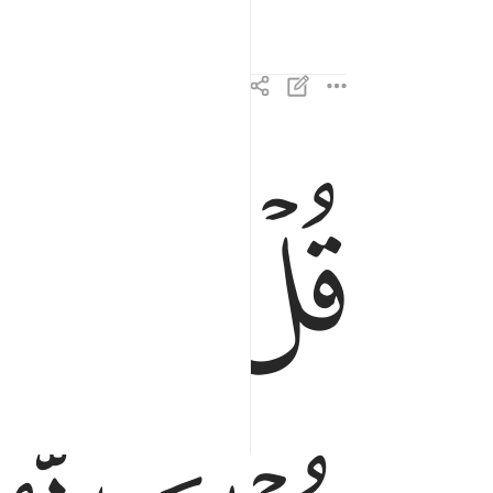
ﱁ
ﱂ
ﱃ
قل اني امرت ان اعبد الله مخلصا له الدين ١١
قُلْ إِنِّىٓ أُمِرْتُ أَنْ أَعْبُدَ ٱللَّهَ مُخْلِصًۭا لَّهُ ٱ