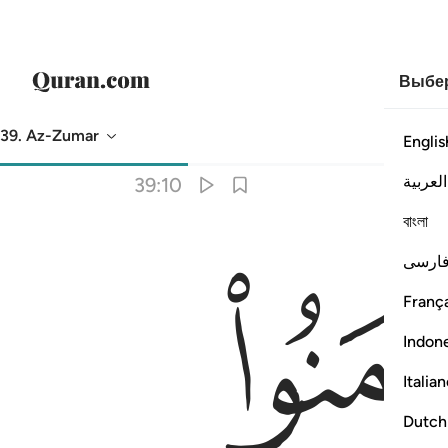
Выбер
39. Az-Zumar
Englis
Перевод
: Эльмир Кулиев
العربية
39:10
বাংলা
اب ١٠
ارسی
َـٰبِرُونَ أَجْرَهُم بِغَيْرِ حِسَابٍۢ ١٠
França
Indon
Italia
Dutch