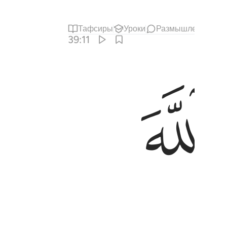
Тафсиры
Уроки
Размышления
С
39:11
ﱆ