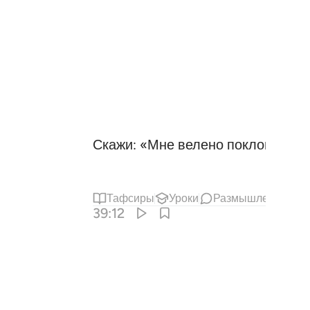
Скажи: «Мне велено поклоняться
Тафсиры
Уроки
Размышления
С
39:12