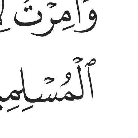
ﱋ
ﱌ
ﱏ