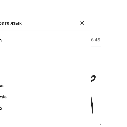
ите язык
Войти
Страница
459
Джуз
23
/
Хизб
46
h
ﳑ
ﳒ
ي هاذه الدنيا حسنة وارض الله واسعة انما يوفى الصابرون اجرهم بغير حس
ف
 أَحْسَنُوا۟ فِى هَـٰذِهِ ٱلدُّنْيَا حَسَنَةٌۭ ۗ وَأَرْضُ ٱللَّهِ وَٰسِعَةٌ ۗ إِنَّمَا يُوَفَّى ٱلصّ
is
esia
no