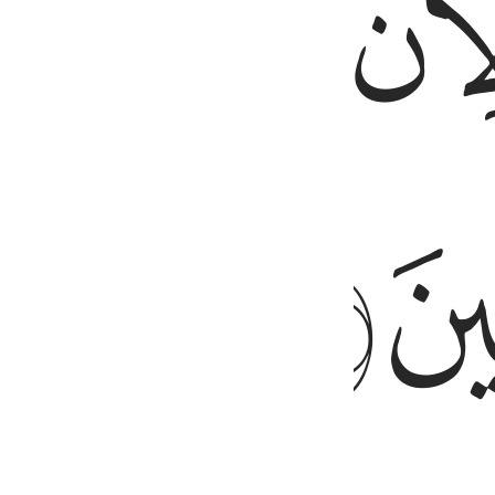
ﱍ
ﱎ
ﱐ
з мусульман».