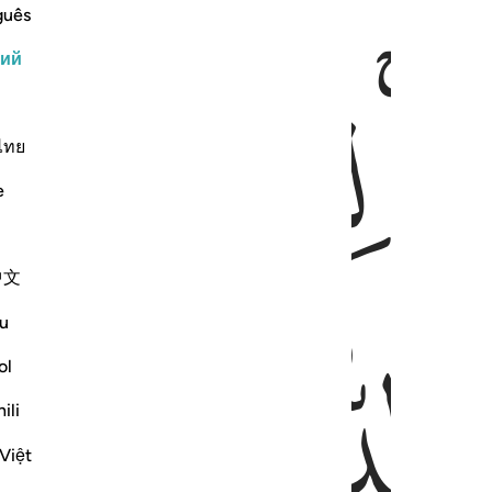
guês
ﳖ
ﳗ
кий
ไทย
e
中文
ﳚ
ﳛ
u
ol
ili
Việt