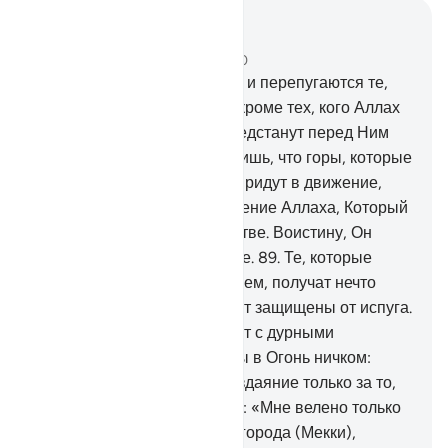
Читать в контексте
Глава 27, Страница 385, Джуз 20
87
.
В тот день подуют в Рог, и перепугаются те,
кто на небесах и на земле, кроме тех, кого Аллах
пожелает выделить. Все предстанут перед Ним
смиренными.
88
.
И ты увидишь, что горы, которые
ты считал неподвижными, придут в движение,
словно облака. Таково творение Аллаха, Который
выполнил все в совершенстве. Воистину, Он
ведает о том, что вы делаете.
89
.
Те, которые
предстанут с добрым деянием, получат нечто
лучшее. В тот день они будут защищены от испуга.
90
.
А те, которые предстанут с дурными
деяниями, будут повергнуты в Огонь ничком:
«Разве вы не получаете воздаяние только за то,
что совершали?».
91
.
Скажи: «Мне велено только
поклоняться Господу этого города (Мекки),