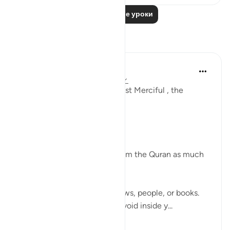
Читать другие уроки
Размышления
Khadejah Mehmood
в прошлом году
·
Ссылка
айа 27:92
In the name of Allah , the Most Merciful , the
Especially Merciful.
Quran✨🌿
You can distance yourself from the Quran as much
as you want.
Follow every other path.
Look for peace in music, shows, people, or books.
But nothing will ever fill the void inside y...
Узнать больше