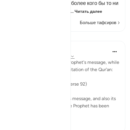
значит, что жители Мекки более кого бы то ни
было обязаны благодари…
Читать далее
Больше тафсиров
Уроки
In the Shade of the Quran
31 неделю назад
·
Ссылка
айа 27:92
Such is the essence of the Prophet's message, while
its essential means is the recitation of the Qur'an:
"And to recite the Qur'an." (Verse 92)
The Qur'an is the book of this message, and also its
constitution and method. The Prophet has been
ordered to stri...
Узнать больше
0
0
46