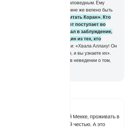
который Он провозгласил заповедным. Ему
принадлежит всякая вещь, мне же велено быть
одним из мусульман
92
.
и читать Коран». Кто
следует прямым путем, тот поступает во
благо себе. А тому, кто впал в заблуждение,
скажи: «Я - всего лишь один из тех, кто
предостерегает».
93
.
Скажи: «Хвала Аллаху! Он
покажет вам Свои знамения, и вы узнаете их».
Твой Господь не находится в неведении о том,
что вы совершаете.
-
Russian Translation ( Elmir Kuliev )
Прочитайте тафсир.
Russian Tafseer Al Saddi
Речь идет о высокочтимой Мекке, проживать в
которой является великой честью. А это