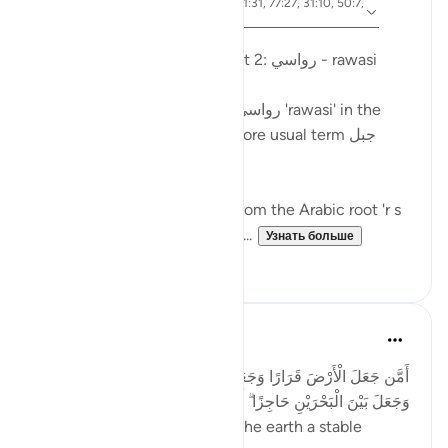
айа 41:10, 15:19, 13:3, 27:61, 21:31, 77:27, 31:10, 50:7,
Ссылка
16:15
Опубликовано в
Arabic Gems
Mountains in the Qur'an - part 2: رواسي - rawasi
Mountains are described as رواسي 'rawasi' in the
Qur'an - as opposed to the more usual term جبل
jabal - in nine verses.
The term 'rawasi' is derived from the Arabic root 'r s
w,' which implies stability, fir...
Узнать больше
11
0
Taimiyyah Zubair
4 года назад
·
Ссылка
айа 27:61
أَمَّن جَعَلَ الْأَرْضَ قَرَارًا وَجَعَلَ خِلَالَهَا أَنْهَارًا وَجَعَلَ لَهَا رَوَاسِيَ
وَجَعَلَ بَيْنَ الْبَحْرَيْنِ حَاجِزًا ۗ أَإِلَٰهٌ مَّعَ اللَّهِ ۚ بَلْ أَكْثَرُهُمْ لَا يَعْلَمُونَ
...Is He [not best] who made the earth a stable