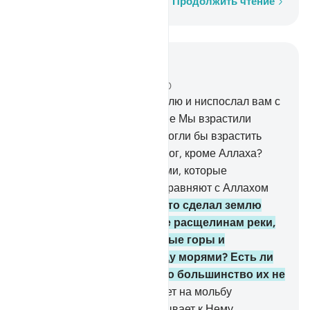
Слово за словом
Продолжить чтение
Читать в контексте
Глава 27, Страница 382, Джуз 20
60
.
Кто создал небеса и землю и ниспослал вам с
неба воду? Посредством нее Мы взрастили
прекрасные сады. Вы не смогли бы взрастить
деревья в них. Так есть ли бог, кроме Аллаха?
Нет, но они являются людьми, которые
уклоняются от истины (или равняют с Аллахом
вымышленных богов).
61
.
Кто сделал землю
жилищем, проложил по ее расщелинам реки,
воздвиг на ней незыблемые горы и
установил преграду между морями? Есть ли
бог, кроме Аллаха? Нет, но большинство их не
знает этого.
62
.
Кто отвечает на мольбу
нуждающегося, когда он взывает к Нему,