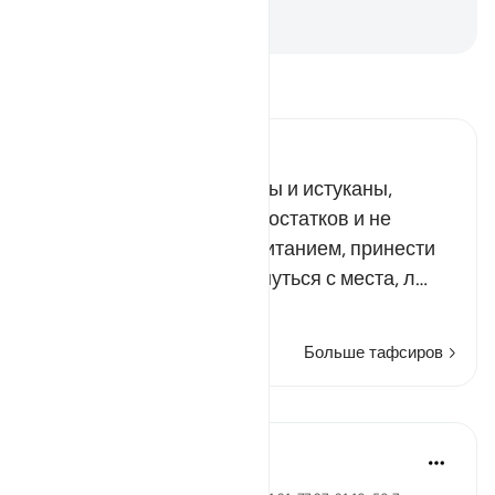
к ней».
-
Russian Translation ( Elmir Kuliev )
Прочитайте тафсир.
Russian Tafseer Al Saddi
Неужели ущербные идолы и истуканы,
имеющие множество недостатков и не
способные одарить пропитанием, принести
пользу или хотя бы сдвинуться с места, л…
Читать далее
Больше тафсиров
Уроки
Ola Shoubaki
3 года назад
·