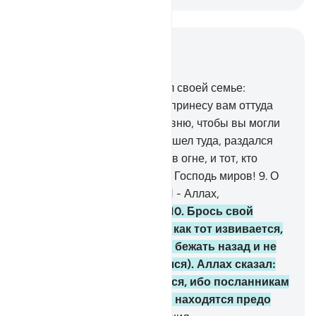
Читать в контексте
Глава 27, Страница 377, Джуз 19
7
.
Вот Муса (Моисей) сказал своей семье:
«Воистину, я вижу огонь. Я принесу вам оттуда
известие или горящую головню, чтобы вы могли
согреться».
8
.
Когда он подошел туда, раздался
глас: «Благословен тот, кто в огне, и тот, кто
вокруг него. Пречист Аллах, Господь миров!
9
.
О
Муса (Моисей)! Воистину, Я - Аллах,
Могущественный, Мудрый.
10
.
Брось свой
посох!». Когда он увидел, как тот извивается,
словно змея, то бросился бежать назад и не
вернулся (или не обернулся). Аллах сказал:
«О Муса (Моисей)! Не бойся, ибо посланникам
нечего бояться, когда они находятся предо