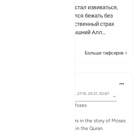
Муса бросил посох, и тот стал извиваться,
словно змея. Муса принялся бежать без
оглядки, испытывая естественный страх
перед змеей. Тогда Всевышний Алл…
Читать далее
Больше тафсиров
Уроки
Ammar AlShukry
5 лет назад
·
айа 28:31, 28:25, 28:33, 28:21, 27:10, 20:21, 20:67-
Ссылка
68, 26:21, 20:45-46, 26:61-62
Fear in the Quranic story of Moses
The word khawf (fear) appears in the story of Moses
more than any other prophet in the Quran.