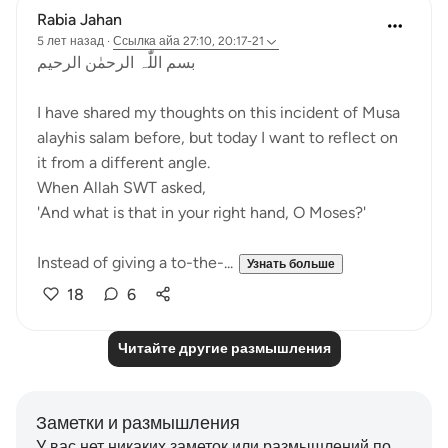
Rabia Jahan
5 лет назад
·
Ссылка
айа 27:10, 20:17-21
بسم اللّٰہ الرحمٰن الرحیم
I have shared my thoughts on this incident of Musa
alayhis salam before, but today I want to reflect on
it from a different angle.
When Allah SWT asked,
'And what is that in your right hand, O Moses?'
Instead of giving a to-the-...
Узнать больше
18
6
Читайте другие размышления
Заметки и размышления
У вас нет никаких заметок или размышлений по