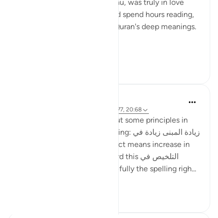
My late father, Allah yarhamhu, was truly in love
with the Quran, and he would spend hours reading,
reciting, and pondering the Quran's deep meanings.
...
Узнать больше
27
8
ماريا مرزوقي
4 года назад
·
Ссылка
айа 27:10, 20:77, 20:68
I have learned a little bit about some principles in
the Arabic Language. One being: زيادة المبنى زيادة في
المعنى i.e. increase in construct means increase in
meaning . And I recently heard this التلخيص في
المبنى تلخيص في المعنى (hopefully the spelling righ...
Узнать больше
6
4