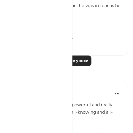
After accidentally killing a man, he was in fear as he
exited the city.
فَخَرَجَ مِنْهَا خَائِفًا يَتَرَقَّبُ ۖ
**So he left ...
Узнать больше
36
2
Читать другие уроки
Размышления
R Hussain-Farnsworth
5 недель назад
·
Ссылка
айа 27:10
SubhanAllah, this verse is so powerful and really
shows me that Allah SWT is all-knowing and all-
seeing.