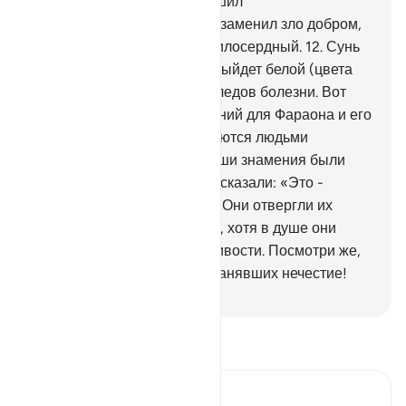
Мною.
11
.
А если кто совершил
несправедливость, а затем заменил зло добром,
то ведь Я - Прощающий, Милосердный.
12
.
Сунь
свою руку за пазуху, и она выйдет белой (цвета
молока, светящейся), без следов болезни. Вот
некоторые из девяти знамений для Фараона и его
народа. Воистину, они являются людьми
нечестивыми».
13
.
Когда Наши знамения были
наглядно показаны им, они сказали: «Это -
очевидное колдовство».
14
.
Они отвергли их
несправедливо и надменно, хотя в душе они
были убеждены в их правдивости. Посмотри же,
каким был конец распространявших нечестие!
-
Russian Translation ( Elmir Kuliev )
Прочитайте тафсир.
Russian Tafseer Al Saddi