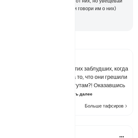
сердцах. Посему отвернись от них, но увещевай
их и говори им наедине (или говори им о них)
убедительные слова.
-
Russian Translation ( Elmir Kuliev )
Прочитайте тафсир.
Russian Tafseer Al Saddi
Каким будет положение этих заблудших, когда
несчастья постигнут их за то, что они грешили
и обращались на суд к тагутам?! Оказавшись
в таком положении…
Читать далее
Больше тафсиров
Уроки
In the Shade of the Quran