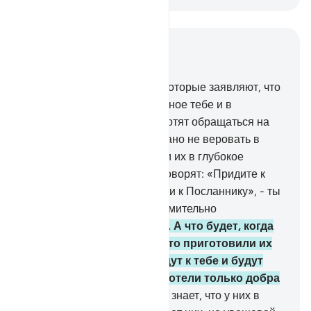
Читать в контексте
Глава 4, Страница 88, Джуз 5
60
.
Разве ты не видел тех, которые заявляют, что
они уверовали в ниспосланное тебе и в
ниспосланное до тебя, но хотят обращаться на
суд к тагуту, хотя им приказано не веровать в
него? Дьявол желает ввести их в глубокое
заблуждение.
61
.
Когда им говорят: «Придите к
тому, что ниспослал Аллах, и к Посланнику», - ты
видишь, как лицемеры стремительно
отворачиваются от тебя.
62
.
А что будет, когда
беда постигнет их за то, что приготовили их
руки, после чего они придут к тебе и будут
клясться Аллахом: «Мы хотели только добра
и примирения»?
63
.
Аллах знает, что у них в