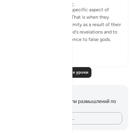
32 недели назад
·
Ссылка
айа 4:62
The surah then portrays one specific aspect of
hypocrisy in their behaviour. That is when they
encounter misfortune or calamity as a result of their
refusal to refer matters to God's revelations and to
His Messenger, or their reference to false gods.
They are ...
Узнать больше
0
0
119
Читать другие уроки
Заметки и размышления
У вас нет никаких заметок или размышлений по
этому стиху.
Зафиксируйте свои мысли…