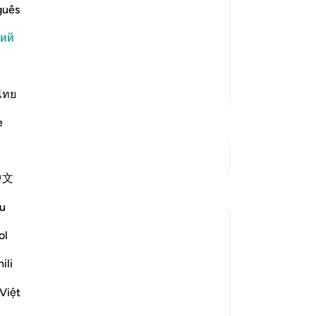
и в сгусток крови, а затем в кусочек
За
guês
орение и вдыхаем в него душу.
У 
кий
ежде этого срока. Как же прекрасно
эт
Больше тафсиров
ไทย
e
См. Перекрестки
中文
u
ol
ow they are brought into life, in
ili
Việt
g it in a safe lodging for a pre-determined