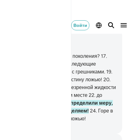
Войти
тать в контексте
ва 77, Страница 581, Джуз 29
.
Разве мы не погубили первые поколения?
17
.
лед за ними Мы отправили последующие
коления.
18
.
Так поступаем Мы с грешниками.
19
.
ре в тот день тем, кто считает истину ложью!
20
.
зве Мы не сотворили вас из презренной жидкости
.
и не поместили ее в надежном месте
22
.
до
вестного срока?
23
.
Мы предопределили меру,
как прекрасно Мы предопределяем!
24
.
Горе в
т день тем, кто считает истину ложью!
ssian Translation ( Elmir Kuliev )