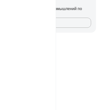
метки и размышления
вас нет никаких заметок или размышлений по
ому стиху.
Зафиксируйте свои мысли…