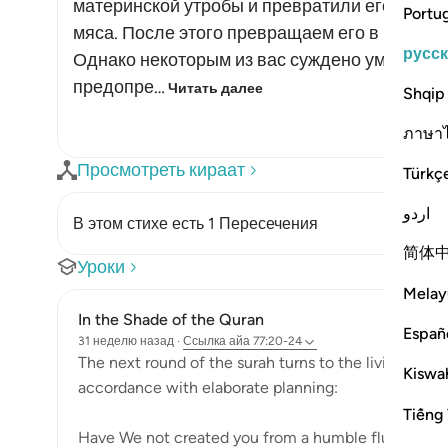
материнской утробы и превратили его из капл
Portu
мяса. После этого превращаем его в иное тв
русс
Однако некоторым из вас суждено умереть пр
предопре…
Читать далее
Shqip
ภาษา
Просмотреть кираат
Türkç
اردو
В этом стихе есть 1 Пересечения
简体
Уроки
Melay
In the Shade of the Quran
Españ
31 неделю назад
·
Ссылка
айа 77:20-24
The next round of the surah turns to the living and h
Kiswah
accordance with elaborate planning:
Tiếng 
Have We not created you from a humble fluid, placin