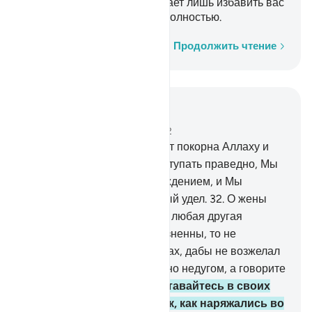
обитатели дома, Аллах желает лишь избавить вас
от скверны и очистить вас полностью.
Слово за словом
Продолжить чтение
Читать в контексте
Глава 33, Страница 422, Джуз 22
31
.
А ту из вас, которая будет покорна Аллаху и
Его Посланнику и будет поступать праведно, Мы
одарим двойным вознаграждением, и Мы
приготовили для нее щедрый удел.
32
.
О жены
Пророка! Вы не таковы, как любая другая
женщина. Если вы богобоязненны, то не
проявляйте нежности в речах, дабы не возжелал
вас тот, чье сердце поражено недугом, а говорите
достойным образом.
33
.
Оставайтесь в своих
домах, не наряжайтесь так, как наряжались во