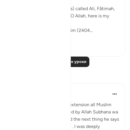
[3:61]
The Messenger of Allah (saws) called Ali, Fâtimah,
Hasan, and Husayn. He said: 'O Allah, here is my
family!'
[Authentic: Narrated by Muslim (2404...
Узнать больше
1
0
Читать другие уроки
Размышления
Hira Younus
2 года назад
·
Ссылка
айа 33:33
Mothers of believers and by extension all Muslim
women are being commanded by Allah Subhana wa
taala to be at their homes and the next thing he says
is not to do 'tabarruj of jahilia' . I was deeply