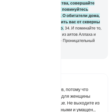
времена первого невежества, совершайте
намаз, раздавайте закят и повинуйтесь
Аллаху и Его Посланнику. О обитатели дома,
Аллах желает лишь избавить вас от скверны
и очистить вас полностью.
34
.
И поминайте то,
что читается в ваших домах из аятов Аллаха и
мудрости. Воистину, Аллах - Проницательный
(или Добрый), Ведающий.
-
Russian Translation ( Elmir Kuliev )
Прочитайте тафсир.
Russian Tafseer Al Saddi
Не покидайте своих домов, потому что
оставаться в своем доме для женщины
всегда безопаснее и лучше. Не выходите из
своих домов принаряженными и умащен…