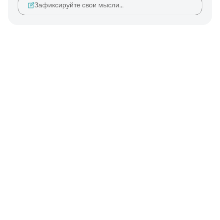
Зафиксируйте свои мысли…
Notes
placeholders
close