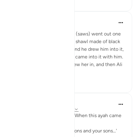
1
0
Prophetic Commentary
8 лет назад
·
Ссылка
айа 33:33
‘Âishah narrates: The Prophet (saws) went out one
morning wearing a patterned shawl made of black
wool. Al-Hasan b. Ali came, and he drew him into it,
then al-Husayn came and he came into it with him.
Fâtimah then came, so he drew her in, and then Ali
came and...
Узнать больше
1
0
Prophetic Commentary
8 лет назад
·
Ссылка
айа 33:33, 3:61
Sa‘d b. Abu Waqqâs narrates: When this ayah came
down:
… say, 'Come, let us call our sons and your sons…'