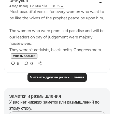
UmAyoub
4 года назад
·
Ссылка
айа 33:31-35
Most beautiful verses for every women who want to
be like the wives of the prophet peace be upon him.
The women who were promised paradise and will be
our leaders on day of judgement were majorly
housewives.
They weren't activists, black-belts, Congress mem...
Узнать больше
5
0
Читайте другие размышления
Заметки и размышления
У вас нет никаких заметок или размышлений по
этому стиху.