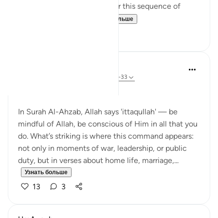
reflecting and pondering over this sequence of
commands how a...
Узнать больше
13
3
Dr Maryam Fayyaz
44 недели назад
·
Ссылка
айа 33:32-33
Bismillah
In Surah Al-Ahzab, Allah says 'ittaqullah' — be
mindful of Allah, be conscious of Him in all that you
do. What’s striking is where this command appears:
not only in moments of war, leadership, or public
duty, but in verses about home life, marriage,...
Узнать больше
13
3