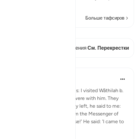
Читать далее
Больше тафсиров
Просмотреть кираат
В этом стихе есть 2 Пересечения
См. Перекрестки
Уроки
Prophetic Commentary
8 лет назад
·
Ссылка
айа 33:33
Shaddâd Abu ‘Ammâr narrates: I visited Wâthilah b.
al-Asqa‘ while some people were with him. They
mentioned Ali, and when they left, he said to me:
'May I tell you what I saw from the Messenger of
Allah (saws)?' I said: 'Of course!' He said: 'I came to
Fâtimah...
Узнать больше