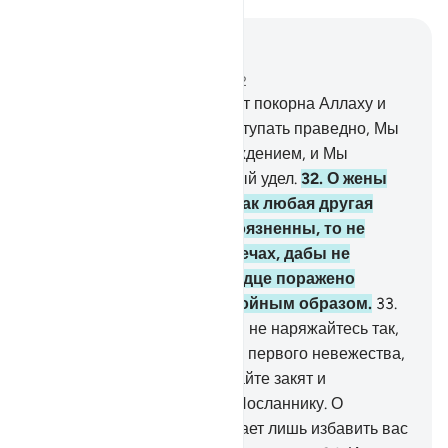
Читать в контексте
Глава 33, Страница 422, Джуз 22
31
.
А ту из вас, которая будет покорна Аллаху и
Его Посланнику и будет поступать праведно, Мы
одарим двойным вознаграждением, и Мы
приготовили для нее щедрый удел.
32
.
О жены
Пророка! Вы не таковы, как любая другая
женщина. Если вы богобоязненны, то не
проявляйте нежности в речах, дабы не
возжелал вас тот, чье сердце поражено
недугом, а говорите достойным образом.
33
.
Оставайтесь в своих домах, не наряжайтесь так,
как наряжались во времена первого невежества,
совершайте намаз, раздавайте закят и
повинуйтесь Аллаху и Его Посланнику. О
обитатели дома, Аллах желает лишь избавить вас