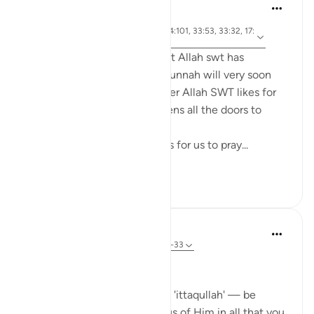
tareq abed
7 лет назад
·
айа 4:43, 4:102, 24:30, 2:43, 4:101, 33:53, 33:32, 17:
Ссылка
32, 2:239
Anyone who ponders on what Allah swt has
legislated in the Quran and Sunnah will very soon
come to realize that whenever Allah SWT likes for
something to be done he opens all the doors to
facilitate it to be done.
For example, Allah SWT loves for us to pray...
Узнать больше
22
0
Dr Maryam Fayyaz
44 недели назад
·
Ссылка
айа 33:32-33
Bismillah
In Surah Al-Ahzab, Allah says 'ittaqullah' — be
mindful of Allah, be conscious of Him in all that you