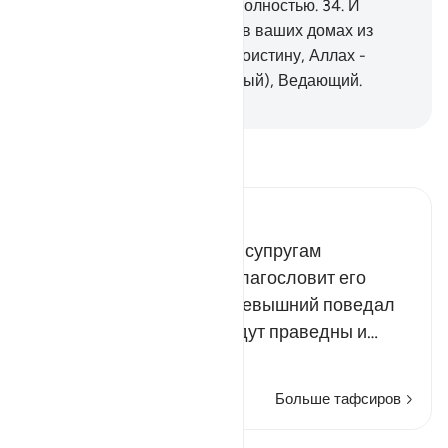
от скверны и очистить вас полностью.
34
.
И
поминайте то, что читается в ваших домах из
аятов Аллаха и мудрости. Воистину, Аллах -
Проницательный (или Добрый), Ведающий.
-
Russian Translation ( Elmir Kuliev )
Прочитайте тафсир.
Russian Tafseer Al Saddi
Это - обращение ко всем супругам
посланника Аллаха, да благословит его
Аллах и приветствует. Всевышний поведал
им о том, что если они будут праведны и…
Читать далее
Больше тафсиров
Уроки