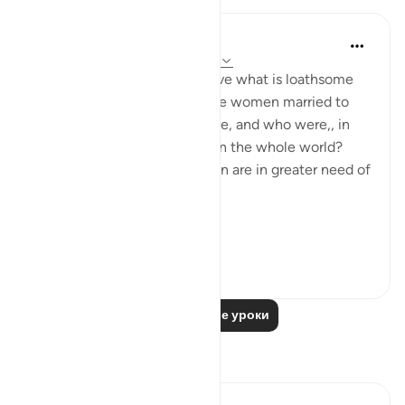
In the Shade of the Quran
31 неделю назад
·
Ссылка
айа 33:32
What are the means to remove what is loathsome
and ensure the purity of those women married to
the Prophet, living in his home, and who were,, in
any case the purest women in the whole world?
Needless to say, other women are in greater need of
such means.
Ini...
Узнать больше
1
0
Читать другие уроки
Размышления