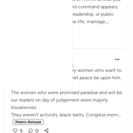
do. What’s striking is where this command appears:
not only in moments of war, leadership, or public
duty, but in verses about home life, marriage,...
Узнать больше
13
3
UmAyoub
4 года назад
·
Ссылка
айа 33:31-35
Most beautiful verses for every women who want to
be like the wives of the prophet peace be upon him.
The women who were promised paradise and will be
our leaders on day of judgement were majorly
housewives.
They weren't activists, black-belts, Congress mem...
Узнать больше
5
0