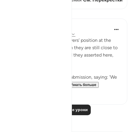
Уроки
In the Shade of the Quran
31 неделю назад
·
Ссылка
айа 16:28
The surah paints the unbelievers' position at the
moment of their death, when they are still close to
earth and to all the falsehood they asserted here,
and all their evil scheming:
"These will then offer their submission, saying: 'We
have done no wrong!'" (V...
Узнать больше
0
0
Читать другие уроки
Размышления