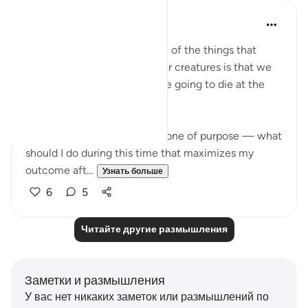
Yazin
6 лет назад
·
Ссылка
айа 16:26-31
We’re weird creatures — one of the things that
makes us different from other creatures is that we
go through life knowing we’re going to die at the
end.
The question then becomes one of purpose — what
should I do during this time that maximizes my
outcome aft...
Узнать больше
6
5
Читайте другие размышления
Заметки и размышления
У вас нет никаких заметок или размышлений по