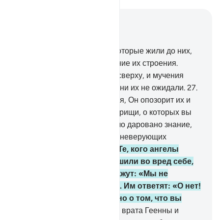
Читать в контексте
Глава 16, Страница 270, Джуз 14
26
.
Козни строили еще те, которые жили до них,
но Аллах разрушил основание их строения.
Крыша обрушилась на них сверху, и мучения
постигли их оттуда, откуда они их не ожидали.
27
.
А потом, в День воскресения, Он опозорит их и
скажет: «Где же Мои сотоварищи, о которых вы
спорили?». Те, которым было даровано знание,
скажут: «Воистину, сегодня неверующих
постигнут позор и зло».
28
.
Те, кого ангелы
умертвили, когда они грешили во вред себе,
изъявят покорность и скажут: «Мы не
совершили никакого зла». Им ответят: «О нет!
Воистину, Аллаху известно о том, что вы
совершали.
29
.
Войдите во врата Геенны и