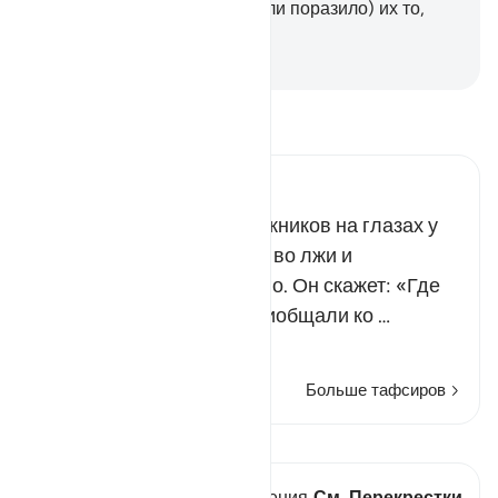
они творили, и окружило (или поразило) их то,
над чем они издевались.
-
Russian Translation ( Elmir Kuliev )
Прочитайте тафсир.
Russian Tafseer Al Saddi
Аллах опозорит многобожников на глазах у
всех творений, уличив их во лжи и
измышлениях против Него. Он скажет: «Где
божества, которых вы приобщали ко …
Читать далее
Больше тафсиров
Просмотреть кираат
В этом стихе есть 1 Пересечения
См. Перекрестки