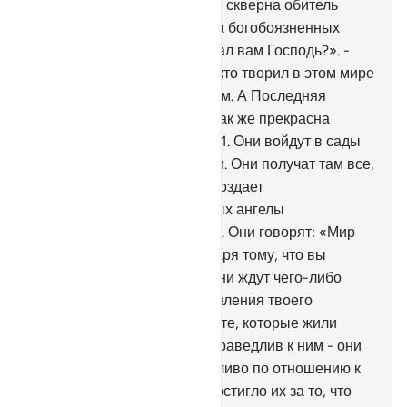
пребудьте там вечно. Как же скверна обитель
возгордившихся!».
30
.
Когда богобоязненных
спрашивают: «Что ниспослал вам Господь?». -
они говорят: «Благо». Тем, кто творил в этом мире
добро, будет воздано добром. А Последняя
обитель будет еще лучше. Как же прекрасна
Обитель богобоязненных!
31
.
Они войдут в сады
Эдема, в которых текут реки. Они получат там все,
чего пожелают. Так Аллах воздает
богобоязненным,
32
.
которых ангелы
умерщвляют праведниками. Они говорят: «Мир
вам! Войдите в Рай благодаря тому, что вы
совершали».
33
.
Неужели они ждут чего-либо
иного, кроме ангелов или веления твоего
Господа? Так же поступали те, которые жили
прежде. Аллах не был несправедлив к ним - они
сами поступали несправедливо по отношению к
себе.
34
.
Злое возмездие постигло их за то, что