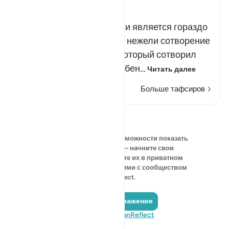
Russian Tafseer Al Saddi
Сотворение небес и земли является гораздо
более весомым деянием, нежели сотворение
человека. Разве Аллах, Который сотворил
небеса и землю, не способен…
Читать далее
Больше тафсиров
Размышления
В данный момент нет возможности показать
свои размышления — начните свои
собственные и сохраните их в приватном
режиме или поделитесь ими с сообществом
QuranReflect.
Добавить отражение
Посетите QuranReflect