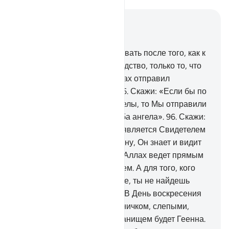
Читать в контексте
Глава 17, Страница 292, Джуз 15
94
.
Людям помешало уверовать после того, как к
ним явилось верное руководство, только то, что
они сказали: «Неужели Аллах отправил
посланником человека?».
95
.
Скажи: «Если бы по
земле спокойно ходили ангелы, то Мы отправили
бы к ним посланником с неба ангела».
96
.
Скажи:
«Довольно того, что Аллах является Свидетелем
между мною и вами. Воистину, Он знает и видит
Своих рабов».
97
.
Тот, кого Аллах ведет прямым
путем, следует прямым путем. А для того, кого
Аллах вводит в заблуждение, ты не найдешь
покровителей вместо Него. В День воскресения
Мы соберем их лежащими ничком, слепыми,
немыми, глухими. Их пристанищем будет Геенна.