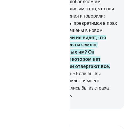
Как только она утихает, Мы добавляем им
пламени.
98
.
Таково возмездие им за то, что они
не уверовали в Наши знамения и говорили:
«Неужели после того, как мы превратимся в прах
и частички, мы будем воскрешены в новом
творении?».
99
.
Неужели они не видят, что
Аллах, сотворивший небеса и землю,
способен создать подобных им? Он
установил для них срок, в котором нет
сомнения, но беззаконники отвергают все,
кроме неверия.
100
.
Скажи: «Если бы вы
владели сокровищницами милости моего
Господа, то все равно скупились бы из страха
обеднеть, ибо человек скуп».
-
Russian Translation ( Elmir Kuliev )
Прочитайте тафсир.