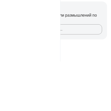
Заметки и размышления
У вас нет никаких заметок или размышлений по
этому стиху.
Зафиксируйте свои мысли…
Notes
placeholders
close