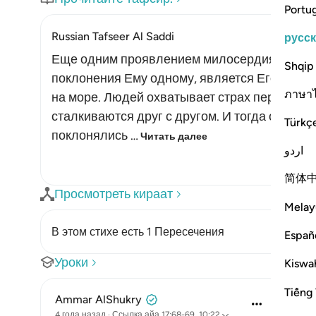
Portu
Russian Tafseer Al Saddi
русс
Еще одним проявлением милосердия Аллах
Shqip
поклонения Ему одному, является Его забот
ภาษา
на море. Людей охватывает страх перед смер
сталкиваются друг с другом. И тогда они заб
Türkç
поклонялись …
Читать далее
اردو
简体
Просмотреть кираат
Melay
В этом стихе есть 1 Пересечения
Españ
Уроки
Kiswah
Tiếng 
Ammar AlShukry
4 года назад
·
Ссылка
айа 17:68-69, 10:22