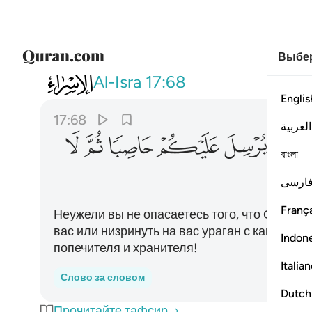
Выбер
017
افامنتم ان يخسف بكم جانب البر ا
Al-Isra
17:68
Englis
17:68
العربية
ﱜ
ﱝ
ﱞ
ﱟ
ﱠ
ﱡ
বাংলা
ارسی
França
Неужели вы не опасаетесь того, что Он може
вас или низринуть на вас ураган с камнями?
Indon
попечителя и хранителя!
Italia
Слово за словом
Dutch
Прочитайте тафсир.