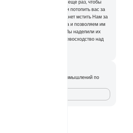
м, что Он не вернет вас в море еще раз, чтобы
слать на вас ураганный ветер и потопить вас за
верие? Ведь тогда никто не станет мстить Нам за
с!
70
.
Мы почтили сынов Адама и позволяем им
редвигаться по суше и морю. Мы наделили их
агами и даровали им явное превосходство над
огими другими тварями.
ssian Translation ( Elmir Kuliev )
метки и размышления
вас нет никаких заметок или размышлений по
ому стиху.
Зафиксируйте свои мысли…