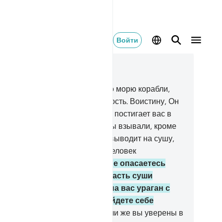
Войти
тать в контексте
ва 17, Страница 289, Джуз 15
.
Ваш Господь ведет для вас по морю корабли,
бы вы могли снискать Его милость. Воистину, Он
лосерден к вам.
67
.
Когда беда постигает вас в
ре, вас покидают все, к кому вы взывали, кроме
го. Когда же Он спасает вас и выводит на сушу,
 отворачиваетесь. Воистину, человек
благодарен.
68
.
Неужели вы не опасаетесь
го, что Он может заставить часть суши
глотить вас или низринуть на вас ураган с
мнями? Ведь тогда вы не найдете себе
печителя и хранителя!
69
.
Или же вы уверены в