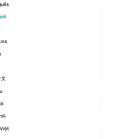
то
guês
на
кий
не
ва
а, указывающим на необходимость
пе
а о людях, которые попадают в беду
бл
ไทย
тью, когда они видят, как волны
мн
ывают всех тех, кому они
e
-
Ru
Больше тафсиров
За
中文
У 
эт
u
См. Перекрестки
ol
Размышления
ili
Việt
Syaari Ab Rahman
в прошлом году
·
Ссылка
айа 17:68-77