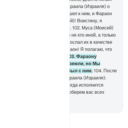
знамений. Спроси сынов Исраила (Израиля) о
том, как Муса (Моисей) пришел к ним, и Фараон
сказал ему: «О Муса (Моисей)! Воистину, я
полагаю, что ты околдован».
102
.
Муса (Моисей)
сказал: «Ты уже знаешь, что не кто иной, а только
Господь небес и земли ниспослал их в качестве
наглядных знамений. О Фараон! Я полагаю, что
тебя постигнет погибель».
103
.
Фараону
хотелось вытеснить их с земли, но Мы
потопили его и всех, кто был с ним.
104
.
После
этого Мы сказали сынам Исраила (Израиля):
«Живите на этой земле. А когда исполнится
последнее обещание, Мы соберем вас всех
вместе».
-
Russian Translation ( Elmir Kuliev )
Прочитайте тафсир.