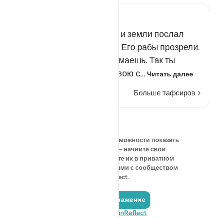
Russian Tafseer Al Saddi
О Фараон! Господь небес и земли послал
знамения для того, чтобы Его рабы прозрели.
Ты говоришь не то, что думаешь. Так ты
пытаешься склонить на свою с…
Читать далее
Больше тафсиров
Размышления
В данный момент нет возможности показать
свои размышления — начните свои
собственные и сохраните их в приватном
режиме или поделитесь ими с сообществом
QuranReflect.
Добавить отражение
Посетите QuranReflect