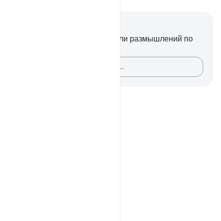
Заметки и размышления
У вас нет никаких заметок или размышлений по
этому стиху.
Зафиксируйте свои мысли…
Notes
placeholders
close