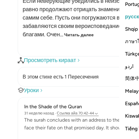
Если неверующие убедились в неизбежности
Portu
равно продолжают отрицать знамения Аллаха
русс
самим себе. Пусть они погружаются в слово
забавляются своим вероисповеданием, куш
Shqip
благами. Очен…
Читать далее
ภาษา
Türkç
Просмотреть кираат
اردو
В этом стихе есть 1 Пересечения
简体
Уроки
Melay
Españ
In the Shade of the Quran
31 неделю назад
·
Ссылка
айа 70:42-44
Kiswah
The surah concludes with an address to the Prophet 
face their fate on that promised day. It shows their 
Tiếng 