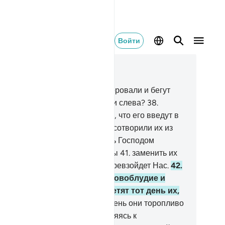
Войти
тать в контексте
ва 70, Страница 570, Джуз 29
.
Что же с теми, которые не уверовали и бегут
ред тобой
37
.
толпами справа и слева?
38
.
ужели каждый из них надеется, что его введут в
д блаженства?
39
.
Но нет! Мы сотворили их из
го, что им известно.
40
.
Клянусь Господом
стоков и западов! Мы способны
41
.
заменить их
ми, кто лучше них, и никто не превзойдет Нас.
42
.
тавь же их погружаться в словоблудие и
бавляться, пока они не встретят тот день их,
торый им обещан.
43
.
В тот день они торопливо
йдут из могил, словно устремляясь к