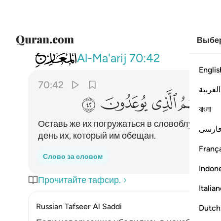
Выбер
070
فذرهم يخوضوا ويلعبوا حتى يلاقوا يوم
Al-Ma'arij
70:42
Englis
70:42
العربية
ﱏ
ﱐ
ﱑ
ﱒ
বাংলা
Оставь же их погружаться в словоблудие и з
ارسی
день их, который им обещан.
França
Слово за словом
Indon
Прочитайте тафсир.
Italia
Russian Tafseer Al Saddi
Dutch