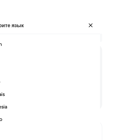
ите язык
Войти
Чи
h
Гла
36
ﱊ
ﱋ
ﱌ
ﱍ
ﱎ
пе
Не
абавляться, пока они не встретят тот
Са
ف
то
is
во
Продолжить чтение
те
esia
Ос
за
no
ко
вы