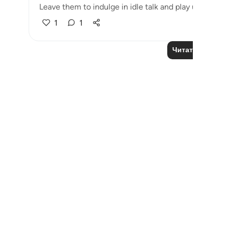
Leave them to indulge in idle talk and play until they
1
1
Читать другие
Notes
placeholders
close