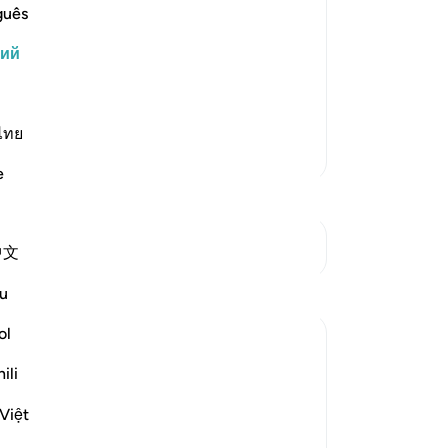
 воскрешения и воздаяния и все
во
guês
 и не внемлют им, то предоставь их
сет
кий
блудие и порочные учения,
их
-
Ru
ают, пьют и наслаждаются тленными
ไทย
За
Больше тафсиров
У 
e
эт
См. Перекрестки
中文
u
ol
ili
telling him to leave the unbelievers to
status then when they utterly distressed:
Việt