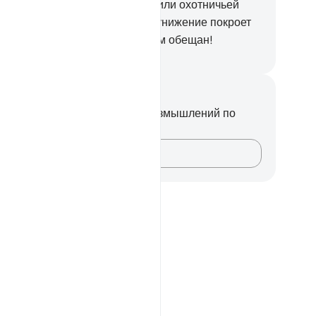
здвигнутой цели (или идолам; или охотничьей
и).
44
.
Их взоры потупятся, и унижение покроет
. Это будет тот день, который им обещан!
ssian Translation ( Elmir Kuliev )
метки и размышления
вас нет никаких заметок или размышлений по
ому стиху.
Зафиксируйте свои мысли…