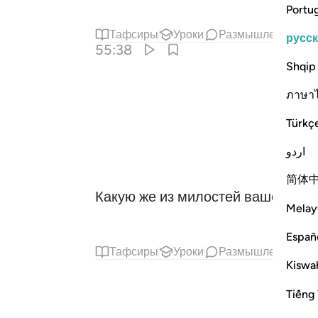
Portu
Тафсиры
Уроки
Размышления
С
русс
55:38
Shqip
ภาษา
Türkç
اردو
简体
Какую же из милостей вашего Го
Melay
Españ
Тафсиры
Уроки
Размышления
С
Kiswah
Tiếng 