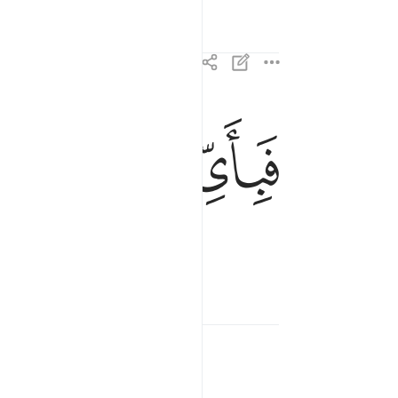
ﲽ
ﲾ
ﲿ
فباي الاء ربكما تكذبان ٣٨
فَبِأَىِّ ءَالَآءِ رَبِّكُمَا تُكَذِّبَانِ ٣٨