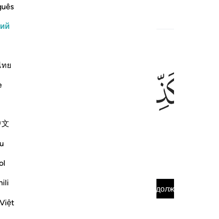
guês
опутствующий контент
кий
ไทย
ﳀ
ﳁ
e
中文
спода вы считаете ложью?
u
ol
опутствующий контент
ili
Прочитать суру полностью
Продолжать
Việt