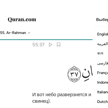
Выбер
55. Ar-Rahman
Englis
Перевод
: Эльмир Кулиев
العربية
55:37
বাংলা
ﲼ
ارسی
França
Indon
Italia
И вот небо разверзнется и стане
свинец).
Dutch