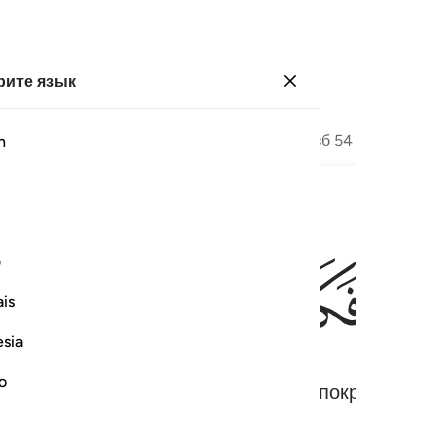
ите язык
Войти
Страница
532
Джуз
27
/
Хизб
54
h
ﲹ
ﲺ
ﲻ
ف
is
esia
no
т красным, как кипящее масло (или покрасневша