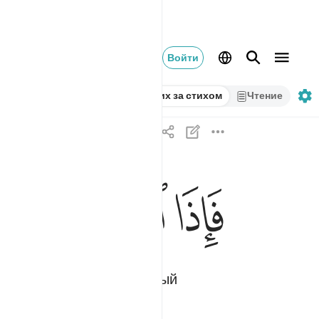
Войти
Стих за стихом
Чтение
ﲶ
ﲷ
ﲸ
فاذا انشقت السماء فكانت وردة كالدهان ٣٧
فَإِذَا ٱنشَقَّتِ ٱلسَّمَآءُ فَكَانَتْ وَرْدَةًۭ كَٱلدِّهَانِ ٣٧
я кожа; или расплавленный