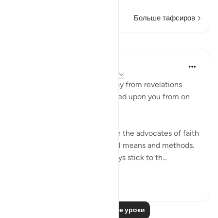
Больше тафсиров
Уроки
In the Shade of the Quran
31 неделю назад
·
Ссылка
айа 28:87
"Never let them turn you away from revelations
after they have been bestowed upon you from on
high." (Verse 87)
Unbelievers always try to turn the advocates of faith
away from their task, using all means and methods.
The believers, however, always stick to th...
Узнать больше
0
0
Читать другие уроки