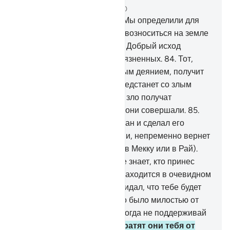
Глава 28, Страница 396, Джуз 20
83
.
Ту Последнюю обитель Мы определили для
тех, которые не желают превозноситься на земле
и распространять нечестие. Добрый исход
уготован только для богобоязненных.
84
.
Тот,
который предстанет с добрым деянием, получит
нечто лучшее. А если кто предстанет со злым
деянием, то ведь творящие зло получат
воздаяние только за то, что они совершали.
85
.
Тот, кто ниспослал тебе Коран и сделал его
предписания обязательными, непременно вернет
тебя к месту возвращения (в Мекку или в Рай).
Скажи: «Мой Господь лучше знает, кто принес
верное руководство, а кто находится в очевидном
заблуждении».
86
.
Ты не ожидал, что тебе будет
ниспослано Писание, но это было милостью от
твоего Господа. Посему никогда не поддерживай
неверующих.
87
.
Да не отвратят они тебя от