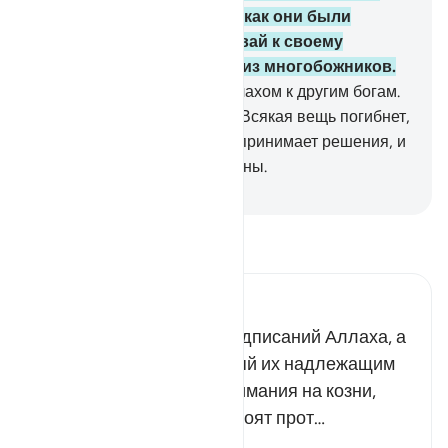
аятов Аллаха после того, как они были
ниспосланы тебе. Призывай к своему
Господу и не будь одним из многобожников.
88
.
Не взывай наряду с Аллахом к другим богам.
Нет божества, кроме Него! Всякая вещь погибнет,
кроме Его Лика. Только Он принимает решения, и
к Нему вы будете возвращены.
-
Russian Translation ( Elmir Kuliev )
Прочитайте тафсир.
Russian Tafseer Al Saddi
Не отворачивайся от предписаний Аллаха, а
проповедуй их и выполняй их надлежащим
образом. Не обращай внимания на козни,
которые неверующие строят прот…
Читать далее