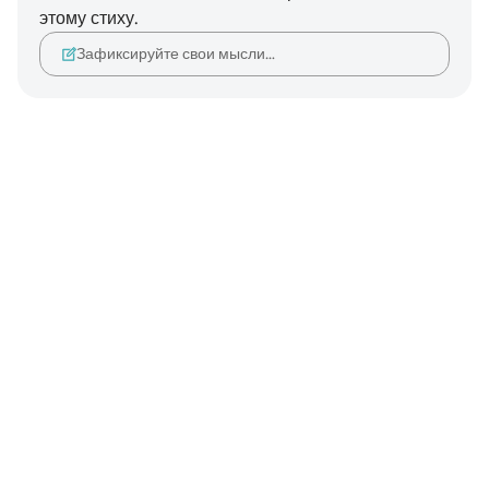
этому стиху.
Зафиксируйте свои мысли…
Notes
placeholders
close