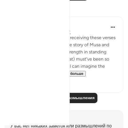
Размышления
Hana Alasry
6 лет назад
·
Ссылка
айа 28:83-88
I imagine the Prophet (SAW) receiving these verses
and I imagine how hearing the story of Musa and
Musa AS's confidence and strength in standing
before Firawn (a terrifying feat) must've been so
comforting to the nabi SAW. I can imagine the
sense of comradery ...
Узнать больше
4
1
Читайте другие размышления
Заметки и размышления
У вас нет никаких заметок или размышлений по