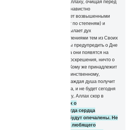
Аллаху.
14
.
Взывайте же к Аллаху, очищая перед
Ним веру, даже если это ненавистно
неверующим.
15
.
Он обладает возвышенными
качествами (или возвышает по степеням) и
владеет Троном. Он ниспосылает дух
(откровение) со Своими велениями тем из Своих
рабов, кому пожелает, чтобы предупредить о Дне
встречи.
16
.
В тот день, когда они появятся на
поверхности земли после воскрешения, ничто о
них не скроется от Аллаха. Кому же принадлежит
власть сегодня? Аллаху, Единственному,
Всемогущему.
17
.
Сегодня каждая душа получит
только то, что она приобрела, и не будет сегодня
несправедливости. Воистину, Аллах скор в
расчете!
18
.
Предупреди их о
приближающемся дне, когда сердца
подступят к горлу, и они будут опечалены. Не
будет у беззаконников ни любящего