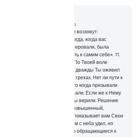
Читать в контексте
Глава 40, Страница 469, Джуз 24
10
.
Воистину, к неверующим воззовут:
«Ненависть Аллаха к вам тогда, когда вас
призывали к вере, а вы не веровали, была
сильнее, чем ваша ненависть к самим себе».
11
.
Они скажут: «Господь наш! По Твоей воле
дважды мы были мертвы, и дважды Ты оживил
нас. Мы признались в своих грехах. Нет ли пути к
выходу?».
12
.
Это потому, что когда призывали
одного Аллаха, вы не веровали. Если же к Нему
приобщали сотоварищей, вы верили. Решение
принимает только Аллах, Возвышенный,
Большой».
13
.
Он - Тот, Кто показывает вам Свои
знамения и ниспосылает вам с неба удел, но
поминают назидание только обращающиеся к