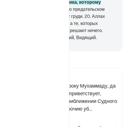
родственника, ни заступника, которому
подчиняются.
19
.
Он знает о предательском
взгляде и том, что скрывают груди.
20
.
Аллах
решает по справедливости, а те, которых
призывают вместо Него, не решают ничего.
Воистину, Аллах - Слышащий, Видящий.
-
Russian Translation ( Elmir Kuliev )
Прочитайте тафсир.
Russian Tafseer Al Saddi
Всевышний повелел Пророку Мухаммаду, да
благословит его Аллах и приветствует,
предупредить людей о приближении Судного
дня. Очень скоро люди воочию уб…
Читать далее