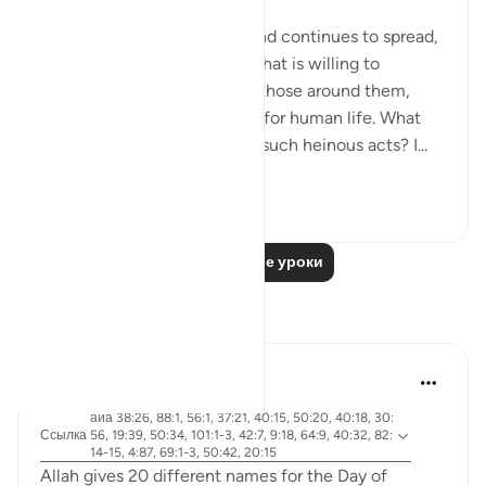
As the genocide escalates and continues to spread,
we are witnessing a regime that is willing to
mercilessly take the lives of those around them,
showing complete disregard for human life. What
emboldens them to commit such heinous acts? I...
Узнать больше
20
4
Читать другие уроки
Размышления
Abdel-Minem Mustafa
7 лет назад
·
айа 38:26, 88:1, 56:1, 37:21, 40:15, 50:20, 40:18, 30:
Ссылка
56, 19:39, 50:34, 101:1-3, 42:7, 9:18, 64:9, 40:32, 82:
14-15, 4:87, 69:1-3, 50:42, 20:15
Allah gives 20 different names for the Day of