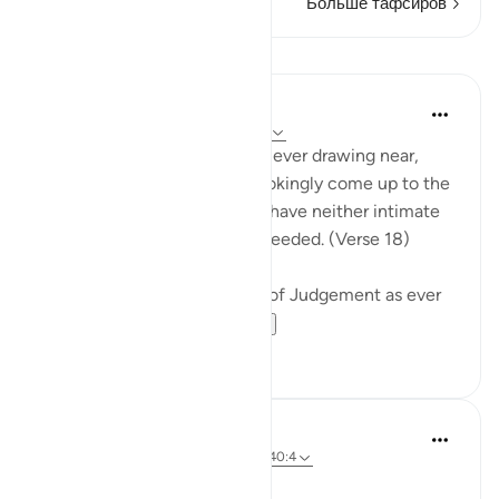
Больше тафсиров
Уроки
In the Shade of the Quran
31 неделю назад
·
Ссылка
айа 40:18
Warn them of the Day that is ever drawing near,
when people's hearts will chokingly come up to the
throats. The wrongdoers will have neither intimate
friend nor intercessor to be heeded. (Verse 18)
The surah describes the Day of Judgement as ever
drawing near...
Узнать больше
0
0
Hammad Fahim
2 года назад
·
Ссылка
айа 40:16-18, 40:4
No injustice Today!