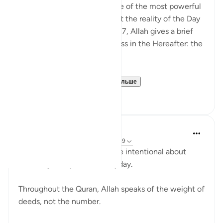
Surah Al-Qāri‘ah presents one of the most powerful
reminders in the Qur’an about the reality of the Day
of Judgment. In verses 6 and 7, Allah gives a brief
yet profound image of success in the Hereafter: the
weighing of deeds.
These verses high...
Узнать больше
2
0
A N
34 недели назад
·
Ссылка
айа 101:6-9
This verse reminded me to be intentional about
choosing heavy deeds everyday.
Throughout the Quran, Allah speaks of the weight of
deeds, not the number.