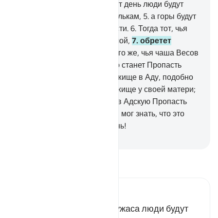
(День воскресения)?
4
.
В тот день люди будут
подобны рассеянным мотылькам,
5
.
а горы будут
подобны расчесанной шерсти.
6
.
Тогда тот, чья
чаша Весов окажется тяжелой,
7
.
обретет
приятную жизнь.
8
.
Для того же, чья чаша Весов
окажется легкой,
9
.
матерью станет Пропасть
(грешники будут искать убежище в Аду, подобно
тому, как ребенок ищет убежище у своей матери;
или грешники будут падать в Адскую Пропасть
вниз головой).
10
.
Откуда ты мог знать, что это
такое?
11
.
Это - жаркий Огонь!
-
Russian Translation ( Elmir Kuliev )
Прочитайте тафсир.
Russian Tafseer Al Saddi
Из-за сильного страха и ужаса люди будут