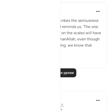
Abdul Nasir Jangda
5 лет назад
·
Ссылка
айа 101:6-7
In Surah al-Qari’ah, Allah describes the seriousness
of the Day of Judgement and reminds us, 'The one
whose good deeds are heavy on the scales will have
a pleasing life.' (101:6-7) SubhanAllah, even though
these descriptions are humbling, we know that
Allah’s ...
Узнать больше
27
4
Читать другие уроки
Размышления
ekaterina myachina
2 недели назад
·
Ссылка
айа 101:1-9
From Recitation to Reflection