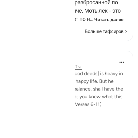
подобны мотылькам или разбросанной по
земле беспокойной саранче. Мотылек - это
насекомое, которое летает по н…
Читать далее
Больше тафсиров
Уроки
In the Shade of the Quran
31 неделю назад
·
Ссылка
айа 101:6-7
"Then he whose weight [of good deeds] is heavy in
the balance, (6) shall enjoy a happy life. But he
whose weight is light in the balance, shall have the
abyss for his home. Would that you knew what this
is like! It is a scorching fire." (Verses 6-11)
It is us...
Узнать больше
0
0