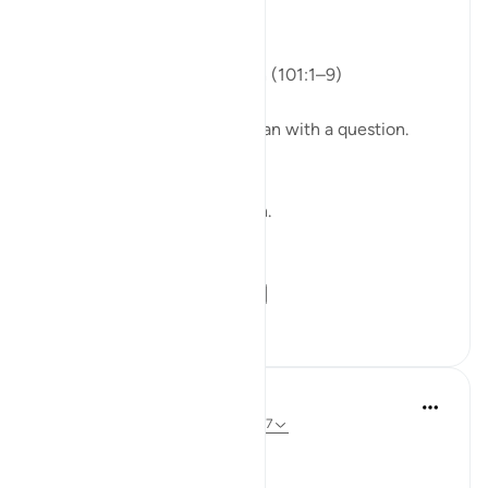
What Carries Weight
Isha Prayer · Surah Al-Qariʿah (101:1–9)
Last evening's recitation began with a question.
The question came again.
And then a third time.
No definition. No explanation.
Only images.
﴿يَوْمَ يَكُونُ النَّا...
Узнать больше
12
0
Anabiyah Abdul Majid
26 недель назад
·
Ссылка
айа 101:6-7
Bismillah 🌸