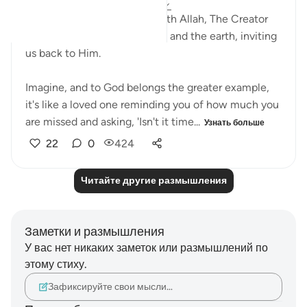
4 года назад
·
Ссылка
айа 57:16-23
These moving verses start with Allah, The Creator
and Sustainer of the heavens and the earth, inviting
us back to Him.
Imagine, and to God belongs the greater example,
it's like a loved one reminding you of how much you
are missed and asking, 'Isn't it time...
Узнать больше
22
0
424
Читайте другие размышления
Заметки и размышления
У вас нет никаких заметок или размышлений по
этому стиху.
Зафиксируйте свои мысли…