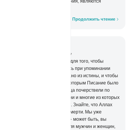
и сочли ложью Наши знамения, являются
обитателями Ада.
Слово за словом
Продолжить чтение
Читать в контексте
Глава 57, Страница 540, Джуз 27
16
.
Разве не пришло время для того, чтобы
сердца верующих смирились при упоминании
Аллаха и того, что ниспослано из истины, и чтобы
не уподоблялись они тем, которым Писание было
даровано прежде, чьи сердца почерствели по
прошествии долгого времени и многие из которых
являются нечестивцами?
17
.
Знайте, что Аллах
оживляет землю после ее смерти. Мы уже
разъяснили вам знамения, - может быть, вы
уразумеете.
18
.
Воистину, для мужчин и женщин,