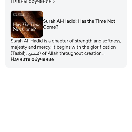
Планы обучения
Surah Al-Hadid: Has the Time Not
Come?
Surah Al-Hadid is a chapter of strength and softness,
majesty and mercy. It begins with the glorification
(Tasbīḥ, تسبيح) of Allah throughout creation…
Начните обучение
Notes
placeholders
close