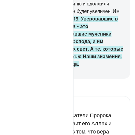
которые раздавали милостыню и одолжили
Аллаху прекрасный заем, он будет увеличен. Им
уготована щедрая награда.
19
.
Уверовавшие в
Аллаха и Его посланников - это
правдивейшие люди. А павшие мученики
находятся возле своего Господа, и им
уготованы их награда и их свет. А те, которые
не уверовали и сочли ложью Наши знамения,
являются обитателями Ада.
-
Russian Translation ( Elmir Kuliev )
Прочитайте тафсир.
Russian Tafseer Al Saddi
Все праведные последователи Пророка
Мухаммада, да благословит его Аллах и
приветствует, убеждены в том, что вера