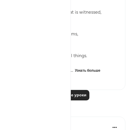
وَشَاهِدٍۢ وَمَشْهُودٍۢ
And [by] the witness and what is witnessed,
Later, in verse 9, Allah proclaims,
وَٱللَّهُ عَلَىٰ كُلِّ شَىْءٍۢ شَهِيدٌ
And Allah is a Witness over all things.
Both verses refers to witness...
Узнать больше
19
4
437
Читать другие уроки
Размышления
R. Ebied