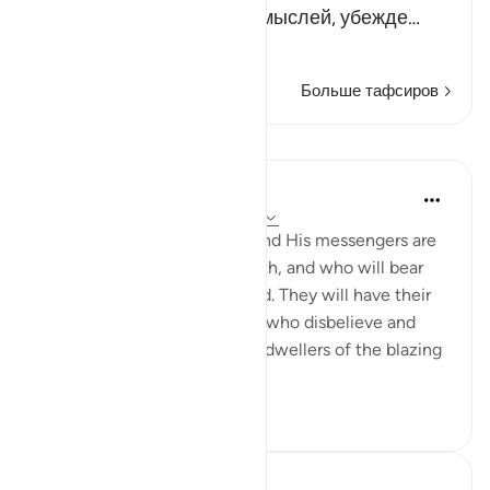
слагается из праведных мыслей, убежде…
Читать далее
Больше тафсиров
Уроки
In the Shade of the Quran
32 недели назад
·
Ссылка
айа 57:19
"Those who believe in God and His messengers are
the ones who uphold the truth, and who will bear
witness to it before their Lord. They will have their
reward and their light. Those who disbelieve and
deny Our revelations are the dwellers of the blazing
fire."...
Узнать больше
0
0
41
Ola Shoubaki