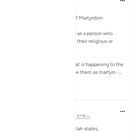
2 года назад
·
Ссылка
айа 57:19
Опубликовано в
Arabic Gems
The Linguistic Significance of Martyrdom
In English, a martyr is defined as a person who
suffers or is killed because of their religious or
political beliefs.
While this is undoubtedly what is happening to the
people of Gaza, if we describe them as martyrs -...
Узнать больше
10
4
69
Ola Shoubaki
3 года назад
·
Ссылка
айа 85:3, 85:9, 57:19
Опубликовано в
Arabic Gems
In Surah al-Burooj, verse 3, Allah states,