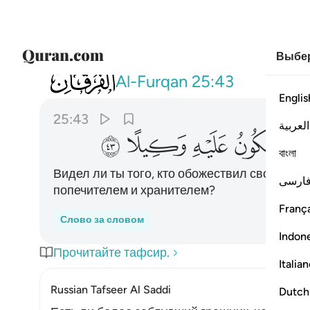
Выбер
025
ارايت من اتخذ الاهه هواه افانت تكون عليه 
Al-Furqan
25:43
Englis
25:43
العربية
ﳃ
ﳄ
ﳅ
ﳆ
বাংলা
Видел ли ты того, кто обожествил свою при
ارسی
попечителем и хранителем?
França
Слово за словом
Indon
Прочитайте тафсир.
Italia
Russian Tafseer Al Saddi
Dutch