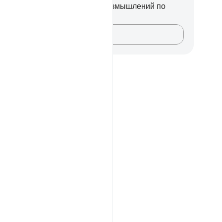
вас нет никаких заметок или размышлений по
ому стиху.
Зафиксируйте свои мысли…