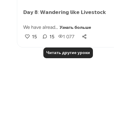
𝗗𝗮𝘆 𝟴: 𝗪𝗮𝗻𝗱𝗲𝗿𝗶𝗻𝗴 𝗹𝗶𝗸𝗲 𝗟𝗶𝘃𝗲𝘀𝘁𝗼𝗰𝗸
We have alread...
Узнать больше
15
15
1 077
Читать другие уроки