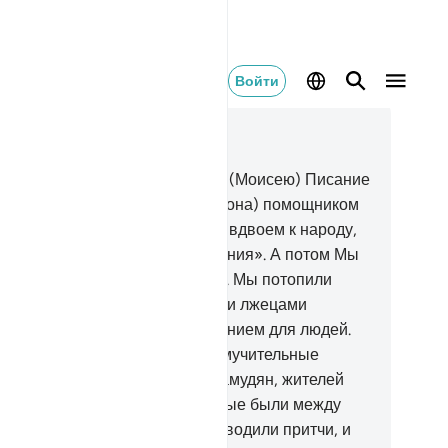
Войти
тать в контексте
ва 25, Страница 363, Джуз 19
.
Воистину, Мы даровали Мусе (Моисею) Писание
сделали его брата Харуна (Аарона) помощником
у.
36
.
Мы повелели: «Ступайте вдвоем к народу,
торый счел ложью Наши знамения». А потом Мы
ичтожили его до основания.
37
.
Мы потопили
род Нуха (Ноя), когда они сочли лжецами
сланников, и сделали их знамением для людей.
 приготовили беззаконникам мучительные
радания.
38
.
А также адитов, самудян, жителей
сса и многие поколения, которые были между
ми.
39
.
Каждому из них Мы приводили притчи, и