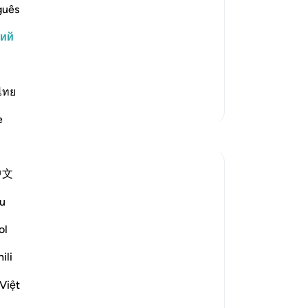
который обожествил свою прихоть и
ка
guês
 низменными желаниями? О
40
кий
ками таких людей, то будешь
вы
не
ют величайшие грехи, но вместе с
41
«Н
ไทย
Больше тафсиров
по
e
на
Размышления
Ко
др
Dr Maryam Fayyaz
中文
об
2 года назад
·
Ссылка
айа 25:43
ег
﷽
u
по
ил
ol
It’s all about controlling the nafs, isn’t it?
он
ili
-
Ru
Life, in its essence, revolves around
Việt
mastering this inner struggle—a struggle
За
emphasized repeatedly in the Quran.