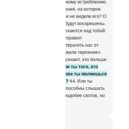
ждый из них Мы подвергли полному истреблению.
.
Они уже проходили мимо селения, на которое
пал недобрый дождь. Разве они не видели его? О
т! Они не надеялись на то, что будут воскрешены.
.
Завидев тебя, они лишь насмехаются над тобой:
еужели это - тот, кого Аллах отправил
сланником?
42
.
Он готов был отвратить нас от
ших богов, если бы мы не проявили терпение».
гда они увидят наказание, они узнают, кто больше
угих сбился с пути.
43
.
Видел ли ты того, кто
ожествил свою прихоть? Разве ты являешься
о попечителем и хранителем?
44
.
Или ты
лагаешь, что большинство их способны слышать
и разуметь? Они - всего лишь подобие скотов, но
и еще больше сбились с пути.
ssian Translation ( Elmir Kuliev )
метки и размышления