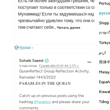
Есть ли более заблудший грешник, чем тот, 
Portu
поступает только в соответствии со своими
русс
Мухаммад! Если ты задумаешься над поступ
чрезвычайно удивлен тому, что они соверша
Shqip
тем считают себя…
Читать далее
ภาษา
Türkç
Уроки
اردو
Sohaib Saeed
简体
4 года назад
·
Ссылка
айа 25:41-44, 2:171
QuranReflect Group Reflection Activity,
Melay
Ramadan 1443/2022
Españ
𝐏𝐀𝐑𝐀𝐁𝐋𝐄𝐒 𝐈𝐍 𝐓𝐇𝐄 𝐐𝐔𝐑𝐀𝐍
Kiswah
Catch up on previous posts using the
Tiếng 
hashtag
#Parables
and please share your
comments.