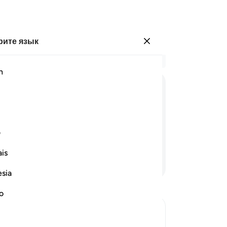
ите язык
Войти
Чи
h
Гла
35
ﲽ
ﲾ
ﲿ
ﳀ
ﳁ
ﳂ
и 
ем
хоть? Разве ты являешься его
ко
ف
ун
is
на
Продолжить чтение
по
esia
Мы
ст
no
Ра
ни