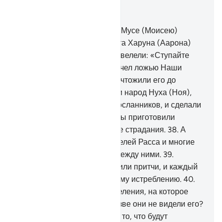
Читать в контексте
Глава 25, Страница 363, Джуз 19
35
.
Воистину, Мы даровали Мусе (Моисею)
Писание и сделали его брата Харуна (Аарона)
помощником ему.
36
.
Мы повелели: «Ступайте
вдвоем к народу, который счел ложью Наши
знамения». А потом Мы уничтожили его до
основания.
37
.
Мы потопили народ Нуха (Ноя),
когда они сочли лжецами посланников, и сделали
их знамением для людей. Мы приготовили
беззаконникам мучительные страдания.
38
.
А
также адитов, самудян, жителей Расса и многие
поколения, которые были между ними.
39
.
Каждому из них Мы приводили притчи, и каждый
из них Мы подвергли полному истреблению.
40
.
Они уже проходили мимо селения, на которое
выпал недобрый дождь. Разве они не видели его?
О нет! Они не надеялись на то, что будут