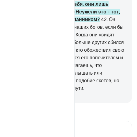
воскрешены.
41
.
Завидев тебя, они лишь
насмехаются над тобой: «Неужели это - тот,
кого Аллах отправил посланником?
42
.
Он
готов был отвратить нас от наших богов, если бы
мы не проявили терпение». Когда они увидят
наказание, они узнают, кто больше других сбился
с пути.
43
.
Видел ли ты того, кто обожествил свою
прихоть? Разве ты являешься его попечителем и
хранителем?
44
.
Или ты полагаешь, что
большинство их способны слышать или
разуметь? Они - всего лишь подобие скотов, но
они еще больше сбились с пути.
-
Russian Translation ( Elmir Kuliev )
Прочитайте тафсир.
Russian Tafseer Al Saddi