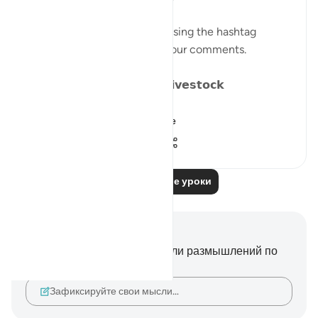
Catch up on previous posts using the hashtag
#Parables
and please share your comments.
𝗗𝗮𝘆 𝟴: 𝗪𝗮𝗻𝗱𝗲𝗿𝗶𝗻𝗴 𝗹𝗶𝗸𝗲 𝗟𝗶𝘃𝗲𝘀𝘁𝗼𝗰𝗸
We have alread...
Узнать больше
15
15
1 077
Читать другие уроки
Заметки и размышления
У вас нет никаких заметок или размышлений по
этому стиху.
Зафиксируйте свои мысли…