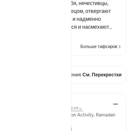
О Мухаммад! Завидев тебя, нечестивцы,
которые считают тебя лжецом, отвергают
знамения твоего Господа и надменно
ступают по земле, глумятся и насмехают…
Читать далее
Больше тафсиров
Просмотреть кираат
В этом стихе есть 1 Пересечения
См. Перекрестки
Уроки
Sohaib Saeed
4 года назад
·
Ссылка
айа 25:41-44, 2:171
QuranReflect Group Reflection Activity, Ramadan
1443/2022
𝐏𝐀𝐑𝐀𝐁𝐋𝐄𝐒 𝐈𝐍 𝐓𝐇𝐄 𝐐𝐔𝐑𝐀𝐍