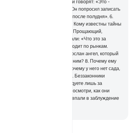
несправедливо и лгут.
5
.
Они говорят: «Это -
легенды древних народов. Он попросил записать
их, и их читают ему утром и после полудня».
6
.
Скажи: «Ниспослал его Тот, Кому известны тайны
на небесах и на земле. Он - Прощающий,
Милосердный».
7
.
Они сказали: «Что это за
посланник? Он ест пищу и ходит по рынкам.
Почему к нему не был ниспослан ангел, который
предостерегал бы вместе с ним?
8
.
Почему ему
не даровано сокровище? Почему у него нет сада,
из которого он бы вкушал?». Беззаконники
сказали: «Воистину, вы следуете лишь за
околдованным мужем».
9
.
Посмотри, как они
приводят тебе притчи! Они впали в заблуждение
и не могут найти дороги.
-
Russian Translation ( Elmir Kuliev )
Прочитайте тафсир.