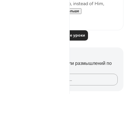
"Yet, some choose to worship, instead of Him,
deities that canno...
Узнать больше
0
0
Читать другие уроки
Заметки и размышления
У вас нет никаких заметок или размышлений по
этому стиху.
Зафиксируйте свои мысли…