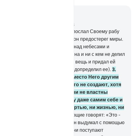
Читать в контексте
Глава 25, Страница 360, Джуз 18
1
.
Благословен Тот, Кто ниспослал Своему рабу
Различение (Коран), чтобы он предостерег миры.
2
.
Ему принадлежит власть над небесами и
землей. Он не взял Себе сына и ни с кем не делил
власть. Он сотворил всякую вещь и придал ей
соразмерную меру (или предопределил ее).
3
.
Они стали поклоняться вместо Него другим
божествам, которые ничего не создают, хотя
сами были сотворены. Они не властны
принести вред или пользу даже самим себе и
не распоряжаются ни смертью, ни жизнью, ни
воскрешением.
4
.
Неверующие говорят: «Это -
всего лишь ложь, которую он выдумал с помощью
других людей». Воистину, они поступают