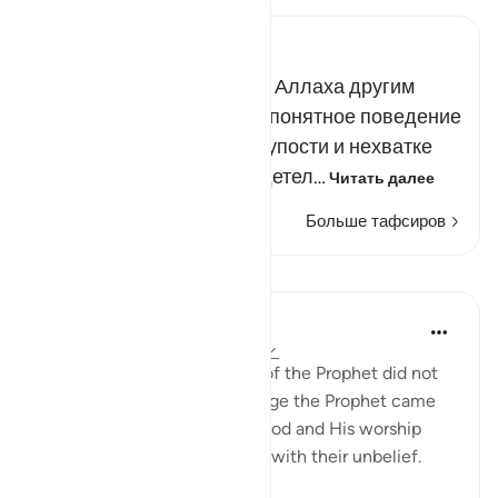
Russian Tafseer Al Saddi
Они поклоняются вместо Аллаха другим
богам. Их совершенно непонятное поведение
свидетельствует об их глупости и нехватке
ума. Более того, оно свидетел…
Читать далее
Больше тафсиров
Уроки
In the Shade of the Quran
31 неделю назад
·
Ссылка
айа 25:3
The unbelievers at the time of the Prophet did not
understand any of the message the Prophet came
with, about the oneness of God and His worship
alone. Hence, they persisted with their unbelief.