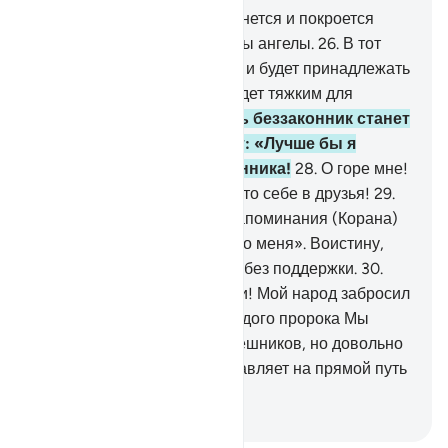
25
.
В тот день небо разверзнется и покроется
облаками, и будут низведены ангелы.
26
.
В тот
день власть будет истинной и будет принадлежать
Милостивому, и день тот будет тяжким для
неверующих.
27
.
В тот день беззаконник станет
кусать свои руки и скажет: «Лучше бы я
последовал путем Посланника!
28
.
О горе мне!
Лучше бы я не брал такого-то себе в друзья!
29
.
Это он отвратил меня от Напоминания (Корана)
после того, как оно дошло до меня». Воистину,
дьявол оставляет человека без поддержки.
30
.
Посланник сказал: «Господи! Мой народ забросил
этот Коран».
31
.
Так для каждого пророка Мы
создали врагов из числа грешников, но довольно
того, что твой Господь наставляет на прямой путь
и помогает.
-
Russian Translation ( Elmir Kuliev )