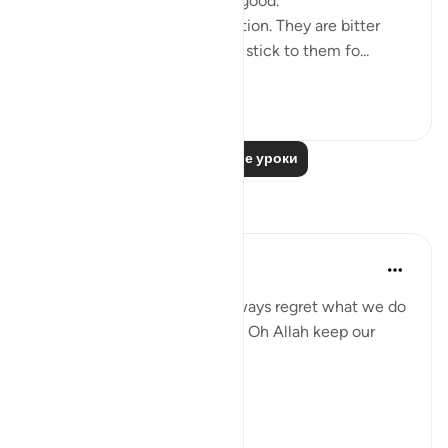
company. But moderation is good.
2. Those that are like medication. They are bitter
because of their honesty but stick to them fo...
Узнать больше
26
5
Читать другие уроки
Размышления
gemi hartojo
5 лет назад
·
Ссылка
айа 25:27
Subhannallah we humans always regret what we do
and yet we keep repeating it. Oh Allah keep our
hearts clear and straight.
Aamiin.
11
2