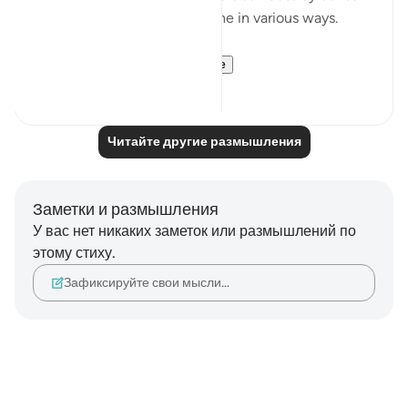
esteem and impact our psyche in various ways.
But instead of...
Узнать больше
9
3
Читайте другие размышления
Заметки и размышления
У вас нет никаких заметок или размышлений по
этому стиху.
Зафиксируйте свои мысли…