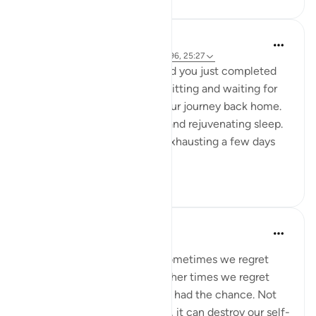
A Siddiqui
5 лет назад
·
Ссылка
айа 88:8-9, 16:96, 25:27
Imagine you are in Mecca and you just completed
your Hajj yesterday. You are sitting and waiting for
your bus so you can begin your journey back home.
You had a night of peaceful and rejuvenating sleep.
What felt so strenuous and exhausting a few days
ago is n...
Узнать больше
34
5
A Siddiqui
6 лет назад
·
Ссылка
айа 25:27
Regret is a painful feeling. Sometimes we regret
something we have done. Other times we regret
things we didn't do when we had the chance. Not
only does regret feel horrible, it can destroy our self-