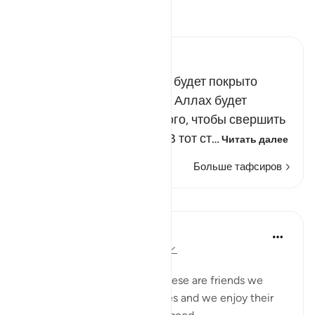
Прочитайте тафсир.
Russian Tafseer Al Saddi
В День воскресения небо будет покрыто
облаками, в тени которых Аллах будет
спускаться с небес для того, чтобы свершить
суд над Своими рабами. В тот ст…
Читать далее
Больше тафсиров
Уроки
Taimiyyah Zubair
3 года назад
·
Ссылка
айа 25:27-29
Friends are of three kinds:
1. Those that are like food. These are friends we
need, they are part of our lives and we enjoy their