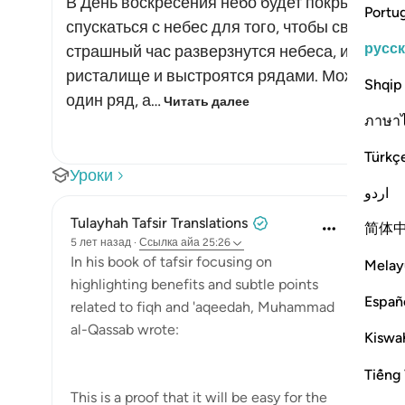
В День воскресения небо будет покрыто обла
Portu
спускаться с небес для того, чтобы свершить
русс
страшный час разверзнутся небеса, и ангелы
ристалище и выстроятся рядами. Может быть
Shqip
один ряд, а…
Читать далее
ภาษา
Türkç
Уроки
اردو
Tulayhah Tafsir Translations
简体
5 лет назад
·
Ссылка
айа 25:26
In his book of tafsir focusing on
Melay
highlighting benefits and subtle points
Españ
related to fiqh and 'aqeedah, Muhammad
al-Qassab wrote:
Kiswah
Tiếng 
This is a proof that it will be easy for the