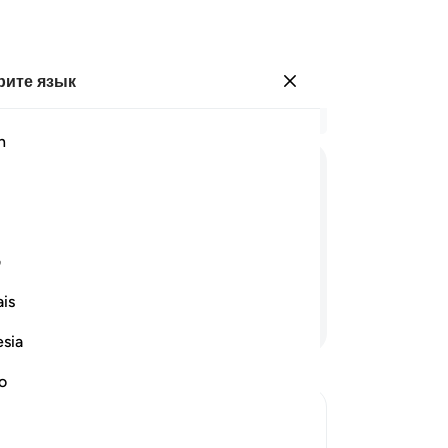
ите язык
Войти
Чи
h
Гла
25
ﱼ
ﱽ
ﱾ
ﱿﲀ
ﲁ
об
де
ринадлежать Милостивому, и день тот
пр
ف
тя
is
бе
Продолжить чтение
«Л
esia
го
др
no
(К
Во