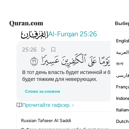
Выбер
025
الملك يوميذ الحق للرحمان وكان يوما على 
Al-Furqan
25:26
Englis
25:26
العربية
ﲂ
ﲃ
ﲄ
ﲅ
ﲆ
বাংলা
В тот день власть будет истинной и будет п
ارسی
будет тяжким для неверующих.
França
Слово за словом
Indon
Прочитайте тафсир.
Italia
Russian Tafseer Al Saddi
Dutch