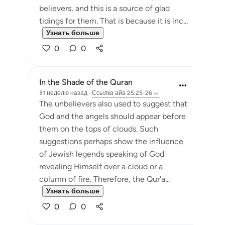
believers, and this is a source of glad
tidings for them. That is because it is inc...
Узнать больше
0
0
In the Shade of the Quran
31 неделю назад
·
Ссылка
айа 25:25-26
The unbelievers also used to suggest that
God and the angels should appear before
them on the tops of clouds. Such
suggestions perhaps show the influence
of Jewish legends speaking of God
revealing Himself over a cloud or a
column of fire. Therefore, the Qur'a...
Узнать больше
0
0