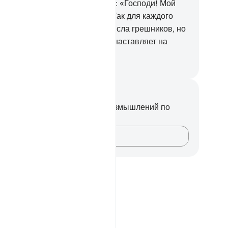
ддержки.
30
.
Посланник сказал: «Господи! Мой
род забросил этот Коран».
31
.
Так для каждого
орока Мы создали врагов из числа грешников, но
вольно того, что твой Господь наставляет на
ямой путь и помогает.
ssian Translation ( Elmir Kuliev )
метки и размышления
вас нет никаких заметок или размышлений по
ому стиху.
Зафиксируйте свои мысли…