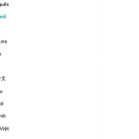
ками, в тени которых Аллах будет
по
guês
 суд над Своими рабами. В тот
на
кий
 каждого неба спустятся на
пр
до
, все ангелы будут выстроены в
пр
-
Ru
ไทย
Больше тафсиров
e
За
Размышления
У 
эт
Sirotum Daud
中文
3 недели назад
·
Ссылка
айа 25:26, 21:103-105, 1:1-4
u
How do we even begin to feel the weight
ol
of the names Ar-Rahman Ar-Rahim?
ili
When you want to condense six hundred
pages of guidance with the potential to
Việt
introduce you to more than seven oceans