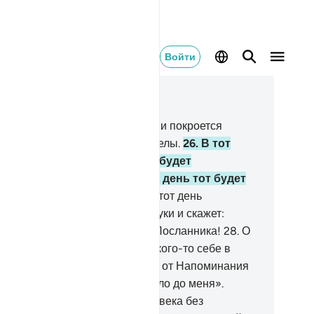
Войти
тать в контексте
ва 25, Страница 362, Джуз 19
.
В тот день небо разверзнется и покроется
лаками, и будут низведены ангелы.
26
.
В тот
нь власть будет истинной и будет
инадлежать Милостивому, и день тот будет
жким для неверующих.
27
.
В тот день
ззаконник станет кусать свои руки и скажет:
учше бы я последовал путем Посланника!
28
.
О
ре мне! Лучше бы я не брал такого-то себе в
узья!
29
.
Это он отвратил меня от Напоминания
орана) после того, как оно дошло до меня».
истину, дьявол оставляет человека без