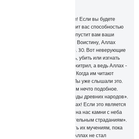
Читать в контексте
Глава 8, Страница 181, Джуз 9
29
.
О те, которые уверовали! Если вы будете
бояться Аллаха, то Он одарит вас способностью
различать истину и ложь, отпустит вам ваши
прегрешения и простит вас. Воистину, Аллах
обладает великой милостью.
30
.
Вот неверующие
ухищрялись, чтобы заточить, убить или изгнать
тебя. Они хитрили, и Аллах хитрил, а ведь Аллах -
Наилучший из хитрецов.
31
.
Когда им читают
Наши аяты, они говорят: «Мы уже слышали это.
Если мы захотим, то сочиним нечто подобное.
Ведь это - всего лишь легенды древних народов».
32
.
Вот они сказали: «О Аллах! Если это является
истиной от Тебя, то обрушь на нас камни с неба
или же подвергни нас мучительным страданиям».
33
.
Аллах не стал подвергать их мучениям, пока
ты находился среди них, и Аллах не стал