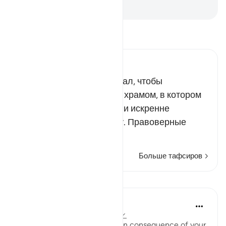
-
Russian Translation ( Elmir Kuliev )
Прочитайте тафсир.
Russian Tafseer Al Saddi
Всевышний Аллах пожелал, чтобы
Заповедная мечеть была храмом, в котором
исповедуют Его религию и искренне
поклоняются Ему одному. Правоверные
мусульма…
Читать далее
Больше тафсиров
Уроки
In the Shade of the Quran
31 неделю назад
·
Ссылка
айа 8:35
"Taste then this punishment in consequence of your