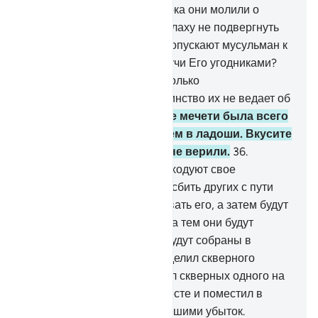
подвергать их мучениям, пока они молили о
прощении.
34
.
Но как же Аллаху не подвергнуть
их мучениям, если они не допускают мусульман к
Заповедной мечети, не будучи Его угодниками?
Его угодниками являются только
богобоязненные, но большинство их не ведает об
этом.
35
.
Их молитва возле мечети была всего
лишь свистом и хлопаньем в ладоши. Вкусите
же мучения за то, что вы не верили.
36
.
Воистину, неверующие расходуют свое
имущество для того, чтобы сбить других с пути
Аллаха. Они будут расходовать его, а затем будут
сожалеть об этом, а вслед за тем они будут
повержены. Неверующие будут собраны в
Геенне,
37
.
чтобы Аллах отделил скверного
человека от доброго, бросил скверных одного на
другого, собрал их всех вместе и поместил в
Геенне. Они будут потерпевшими убыток.