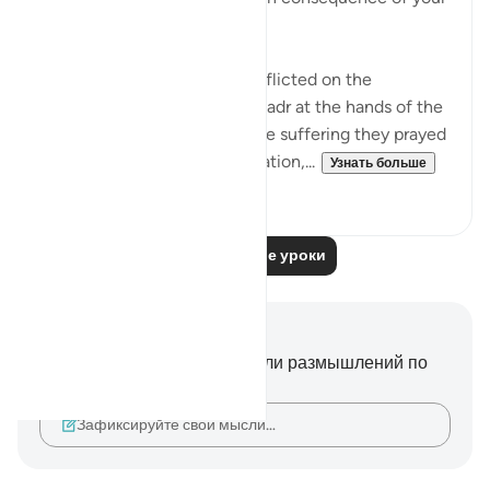
disbelief" (Verse 35)
This refers to the suffering inflicted on the
unbelievers in the Battle of Badr at the hands of the
Muslim community. As for the suffering they prayed
for, which involves extermination,...
Узнать больше
2
0
Читать другие уроки
Заметки и размышления
У вас нет никаких заметок или размышлений по
этому стиху.
Зафиксируйте свои мысли…