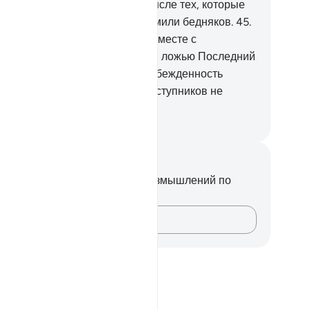
.
Они скажут: «Мы не были в числе тех, которые
вершали намаз.
44
.
Мы не кормили бедняков.
45
.
 погружались в словоблудие вместе с
гружавшимися.
46
.
Мы считали ложью Последний
нь,
47
.
пока к нам не явилась убежденность
мерть)».
48
.
Заступничество заступников не
может им.
ssian Translation ( Elmir Kuliev )
метки и размышления
вас нет никаких заметок или размышлений по
ому стиху.
Зафиксируйте свои мысли…