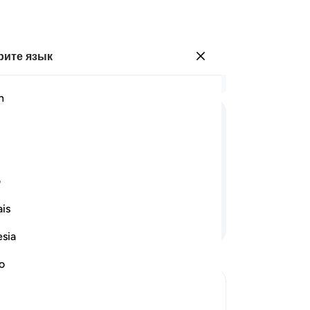
ите язык
Войти
Чи
h
Гла
32
ﳆ
ﳇ
ﳈ
ﳉ
ﳊ
ﳋ
ﳌ
ﳍ
он
за
д благодаря праведным деяниям или
яв
ف
те
is
бл
Продолжить чтение
на
esia
яв
кр
no
он
гр