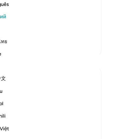
алля означает ‘воистину’. Согласно
43
guês
качестве вступления. Всевышний
со
кий
ающейся зарей, потому что все
Мы
по
намения Аллаха, свидетельствующие
де
(с
ไทย
Больше тафсиров
по
e
-
Ru
Размышления
За
Sana Warsame
中文
У 
24 недели назад
·
Ссылка
айа 74:37
эт
Allah reminds us in this verse that moving
u
forward or holding back is ultimately our
ol
own choice. Notice that He does not say
“step forward with your deeds,” but
ili
simply, “you step forward.” The focus is on
Việt
the person -your very self and body -
taking that step.