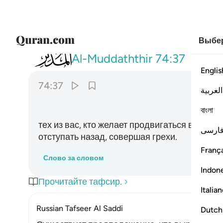
Выбер
074
لمن شاء منكم ان يتقدم او يتاخر ٣٧
Al-Muddaththir
74:37
Englis
74:37
العربية
বাংলা
тех из вас, кто желает продвигаться впере
ارسی
отступать назад, совершая грехи.
França
Слово за словом
Indon
Прочитайте тафсир.
Italia
Russian Tafseer Al Saddi
Dutch