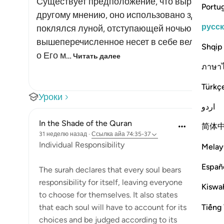
Существует предположение, что выражение к
Portu
другому мнению, оно использовано здесь в 
русс
поклялся луной, отступающей ночью и заним
вышеперечисленное несет в себе великие з
Shqip
о Его м…
Читать далее
ภาษา
Türkç
Уроки
اردو
In the Shade of the Quran
简体
31 неделю назад
·
Ссылка
айа 74:35-37
Individual Responsibility
Melay
Españ
The surah declares that every soul bears
responsibility for itself, leaving everyone
Kiswah
to choose for themselves. It also states
Tiếng 
that each soul will have to account for its
choices and be judged according to its