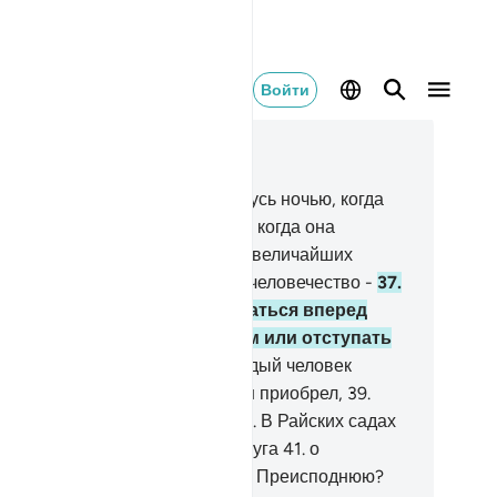
Войти
тать в контексте
ва 74, Страница 576, Джуз 29
.
О да! Клянусь луной!
33
.
Клянусь ночью, когда
а отступает!
34
.
Клянусь зарей, когда она
нимается!
35
.
Это есть одно из величайших
лений,
36
.
предостерегающее человечество -
37
.
х из вас, кто желает продвигаться вперед
агодаря праведным деяниям или отступать
зад, совершая грехи.
38
.
Каждый человек
ляется заложником того, что он приобрел,
39
.
оме людей правой стороны.
40
.
В Райских садах
и будут расспрашивать друг друга
41
.
о
ешниках.
42
.
Что привело вас в Преисподнюю?