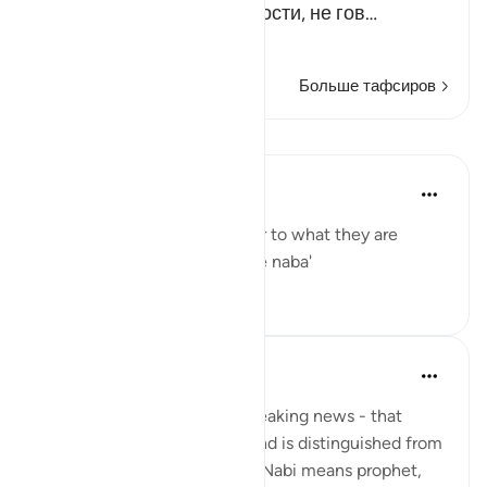
сомневаться в ее порочности, не гов…
Читать далее
Больше тафсиров
Уроки
Yaser Birjas
8 лет назад
·
Ссылка
айа 78:2
The great news is the answer to what they are
questioning one another: The naba'
0
0
Yaser Birjas
8 лет назад
·
Ссылка
айа 78:2
An-Naba means Khabr, or breaking news - that
which rises up, stands out, and is distinguished from
information and knowledge. Nabi means prophet,