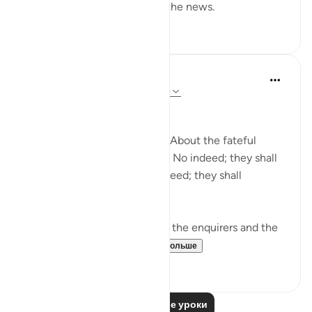
and he is the one who gives the news.
0
0
In the Shade of the Quran
31 неделю назад
·
Ссылка
айа 78:1-5
Needless Enquiry
About what are they asking? About the fateful
tiding on which they dispute. No indeed; they shall
certainly know! Again, no indeed; they shall
certainly know! (Verses 1-5)
The surah opens by shunning the enquirers and the
enquiry. It wonders...
Узнать больше
1
0
Читать другие уроки