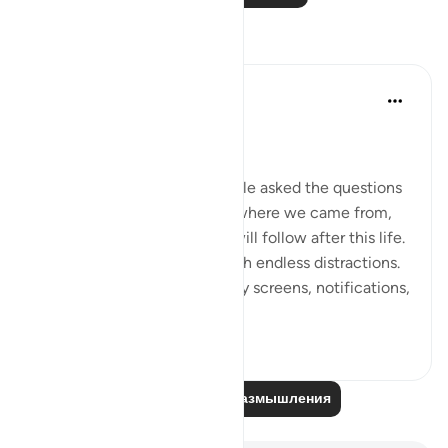
Размышления
Dr Maryam Fayyaz
2 года назад
·
Ссылка
айа 78:1-5
﷽
There was a time when people asked the questions
that truly mattered—about where we came from,
why we are here, and what will follow after this life.
But now, the world hums with endless distractions.
Our thoughts are occupied by screens, notifications,
and...
Узнать больше
16
1
Читайте другие размышления