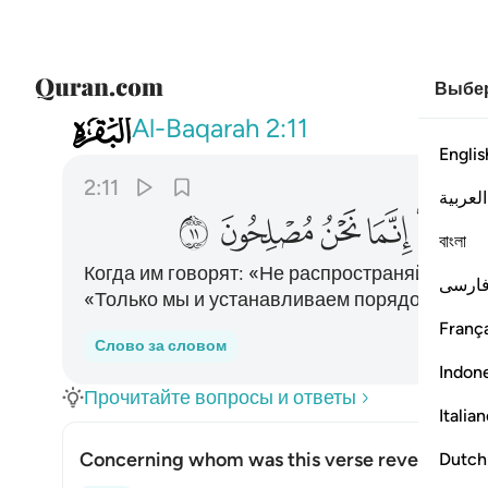
Выбер
002
واذا قيل لهم لا تفسدوا في الارض ق
Al-Baqarah
2:11
Englis
2:11
العربية
ﲈ
ﲉ
ﲊ
ﲋ
ﲌ
বাংলা
Когда им говорят: «Не распространяйте нече
ارسی
«Только мы и устанавливаем порядок».
França
Слово за словом
Indon
Прочитайте вопросы и ответы
Italia
Concerning whom was this verse revealed?
Dutch
Пока