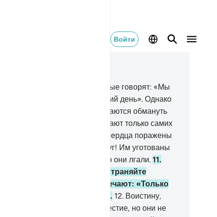
Войти
тать в контексте
ва 2, Страница 3, Джуз 1
Среди людей есть такие, которые говорят: «Мы
еровали в Аллаха и в Последний день». Однако
и суть неверующие.
9
.
Они пытаются обмануть
лаха и верующих, но обманывают только самих
бя и не осознают этого.
10
.
Их сердца поражены
дугом. Да усилит Аллах их недуг! Им уготованы
чительные страдания за то, что они лгали.
11
.
гда им говорят: «Не распространяйте
честия на земле!». - они отвечают: «Только
 и устанавливаем порядок».
12
.
Воистину,
енно они распространяют нечестие, но они не