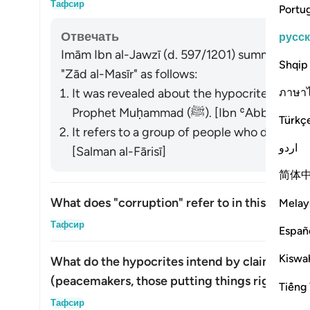
Тафсир
Portu
Отвечать
русс
Imām Ibn al-Jawzī (d. 597/1201) summarized th
Shqip
"Zād al-Masīr" as follows:
ภาษา
It was revealed about the hypocrites who w
Prophet Muḥammad (ﷺ). [Ibn ʿ
Türkç
It refers to a group of people who did not ye
اردو
[Salman al-Fārisī]
简体
What does "corruption" refer to in this verse?
Melay
Пока
Тафсир
Españ
Kiswah
What do the hypocrites intend by claiming th
(peacemakers, those putting things right, etc.
Tiếng 
Пока
Тафсир