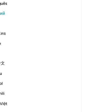
ос
guês
ка
кий
ув
e scholars' opinions in his book
им
это
го
ไทย
ere present during the time of the
на
Abbās, Mujāhid, and the majority]
e
«В
t exist at the time of its revelation.
Ал
бе
中文
Он
ру
u
он
зать ответ What does "corruption" refer to in this verse?
-
Ru
ol
ili
at they are
"muṣliḥūn"
За
)?
У 
Việt
зать ответ What do the hypocrites intend by claiming that they
эт