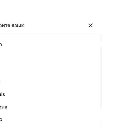
ите язык
Войти
Чи
h
Гла
8
.
ﲁ
ﲂ
ﲃ
ﲄ
ﲅ
ﲆ
ﲇ
ув
он
стия на земле!». - они отвечают:
Ал
ف
се
is
не
Продолжить чтение
му
esia
Ко
не
no
мы
им
зать ответ Concerning whom was this verse revealed?