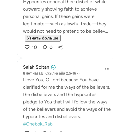
Hypocrites conceal their disbelief while
outwardly showing faith to achieve
personal gains. If these gains were
legitimate—such as lawful trade—they
would not need to pretend to be believ...
Узнать больше
10
0
Salah Soltan
8 лет назад
·
Ссылка
айа 2:5-16
I love You, O Lord because You have
clarified for me the ways of the believers,
the disbelievers and the hypocrites. I
pledge to You that I will follow the ways
of the believers and avoid the ways of the
hypocrites and disbelievers.
#Ohebok_Rabi