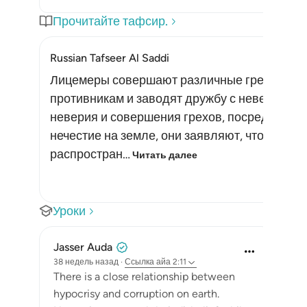
Прочитайте тафсир.
Russian Tafseer Al Saddi
Лицемеры совершают различные грехи, рас
противникам и заводят дружбу с неверующим
неверия и совершения грехов, посредством
нечестие на земле, они заявляют, что творят
распростран…
Читать далее
Уроки
Jasser Auda
38 недель назад
·
Ссылка
айа 2:11
There is a close relationship between
hypocrisy and corruption on earth.