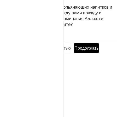
Воистину, дьявол при помощи опьяняющих напитков и
азартных игр хочет посеять между вами вражду и
ненависть и отвратить вас от поминания Аллаха и
намаза. Неужели вы не прекратите?
Тафсиры
Уроки
Размышления
Прочитать суру полностью
Продолжать