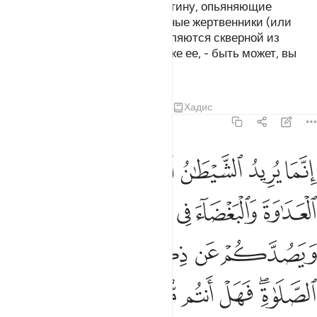
О те, которые уверовали! Воистину, опьяняющие
напитки, азартные игры, каменные жертвенники (или
идолы) и гадальные стрелы являются скверной из
деяний дьявола. Сторонитесь же ее, - быть может, вы
преуспеете.
Тафсиры
Уроки
Размышления
Хадис
5:91
ﱁ
ﱂ
ﱃ
ﱄ
ﱅ
ﱆ
نما يريد الشيطان ان يوقع بينكم العداوة والبغضاء في الخمر والميسر و
ِنَّمَا يُرِيدُ ٱلشَّيْطَـٰنُ أَن يُوقِعَ بَيْنَكُمُ ٱلْعَدَٰوَةَ وَٱلْبَغْضَآءَ فِى ٱلْخَمْرِ وَٱلْمَيْسِرِ وَ
ﱇ
ﱈ
ﱉ
ﱊ
ﱋ
ﱌ
ﱍ
ﱎ
ﱏ
ﱐ
ﱑﱒ
ﱓ
ﱔ
ﱕ
ﱖ