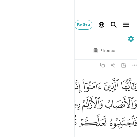
Войти
5. Al-Ma'idah
Стих за стихом
Чтение
Перевод
: Эльмир Кулиев
5:90
ﲾ
ﲿ
ﳀ
ﳁ
ﳂ
ﳃ
ا ايها الذين امنوا انما الخمر والميسر والانصاب والازلام رجس من عمل 
َـٰٓأَيُّهَا ٱلَّذِينَ ءَامَنُوٓا۟ إِنَّمَا ٱلْخَمْرُ وَٱلْمَيْسِرُ وَٱلْأَنصَابُ وَٱلْأَزْلَـٰمُ رِجْسٌۭ 
ﳄ
ﳅ
ﳆ
ﳇ
ﳈ
ﳉ
ﳊ
ﳋ
ﳌ
ﳍ