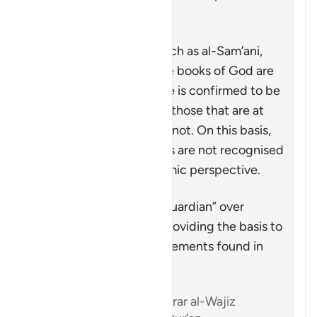
to reject as a distortion.
Some commentators, such as al-Sam’ani,
have stated that the true books of God are
the ones whose message is confirmed to be
true by the Quran, while those that are at
odds with the Quran are not. On this basis,
the likes of Paul’s epistles are not recognised
as scripture from an Islamic perspective.
Краткое содержание
The Quran acts as the “guardian” over
previous scriptures by providing the basis to
accept or reject the statements found in
them after its revelation.
Ссылки
Ibn ‘Atiyyah, al-Muharrar al-Wajiz