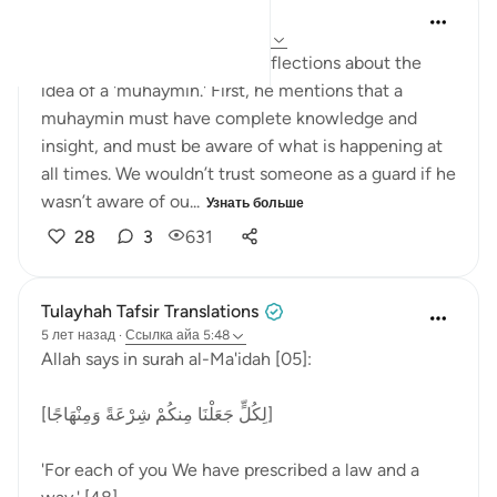
Abdul Nasir Jangda
5 лет назад
·
Ссылка
айа 5:48, 59:23
Imam Ghazali shares some reflections about the
idea of a 'muhaymin.' First, he mentions that a
muhaymin must have complete knowledge and
insight, and must be aware of what is happening at
all times. We wouldn’t trust someone as a guard if he
wasn’t aware of ou...
Узнать больше
28
3
631
Tulayhah Tafsir Translations
5 лет назад
·
Ссылка
айа 5:48
Allah says in surah al-Ma'idah [05]:
[لِكُلٍّ جَعَلْنَا مِنكُمْ شِرْعَةً وَمِنْهَاجًا]
'For each of you We have prescribed a law and a