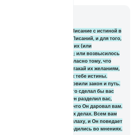
Читать в контексте
Глава 5, Страница 116, Джуз 6
48
.
Мы ниспослали тебе Писание с истиной в
подтверждение прежних Писаний, и для того,
чтобы оно предохраняло их (или
свидетельствовало о них; или возвысилось
над ними). Суди же их согласно тому, что
ниспослал Аллах, и не потакай их желаниям,
уклоняясь от явившейся к тебе истины.
Каждому из вас Мы установили закон и путь.
Если бы Аллах пожелал, то сделал бы вас
одной общиной, однако Он разделил вас,
чтобы испытать вас тем, что Он даровал вам.
Состязайтесь же в добрых делах. Всем вам
предстоит вернуться к Аллаху, и Он поведает
вам о том, в чем вы расходились во мнениях.