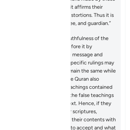
who altered them. Thus, it affirms their
truths and falsifies any distortions. Thus it is
witness, confirmer, trustee, and guardian.”
The Quran affirms the truthfulness of the
divine books revealed before it by
upholding the same core message and
teachings even though specific rulings may
change. Some rulings remain the same while
others are abrogated. The Quran also
distinguishes the true teachings contained
in these scriptures from the false teachings
and corruptions of the text. Hence, if they
are ever looking at earlier scriptures,
Muslims should compare their contents with
the Quran to know what to accept and what