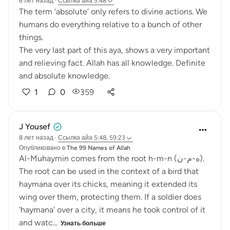
6 лет назад
·
Ссылка
айа 5:48
The term ‘absolute’ only refers to divine actions. We
humans do everything relative to a bunch of other
things.
The very last part of this aya, shows a very important
and relieving fact. Allah has all knowledge. Definite
and absolute knowledge.
1
0
359
J Yousef
8 лет назад
·
Ссылка
айа 5:48, 59:23
Опубликовано в
The 99 Names of Allah
Al-Muhaymin comes from the root h-m-n (ه-م-ن).
The root can be used in the context of a bird that
haymana over its chicks, meaning it extended its
wing over them, protecting them. If a soldier does
'haymana' over a city, it means he took control of it
and watc...
Узнать больше