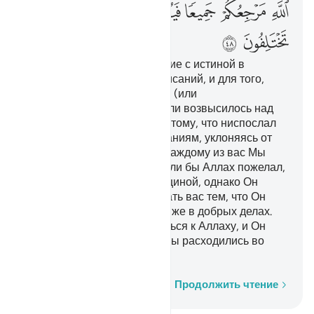
ﲠ
ﲡ
ﲢ
ﲣ
ﲤ
ﲥ
ﲦ
ﲧ
ﲨ
Мы ниспослали тебе Писание с истиной в
подтверждение прежних Писаний, и для того,
чтобы оно предохраняло их (или
свидетельствовало о них; или возвысилось над
ними). Суди же их согласно тому, что ниспослал
Аллах, и не потакай их желаниям, уклоняясь от
явившейся к тебе истины. Каждому из вас Мы
установили закон и путь. Если бы Аллах пожелал,
то сделал бы вас одной общиной, однако Он
разделил вас, чтобы испытать вас тем, что Он
даровал вам. Состязайтесь же в добрых делах.
Всем вам предстоит вернуться к Аллаху, и Он
поведает вам о том, в чем вы расходились во
мнениях.
Слово за словом
Продолжить чтение