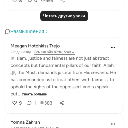
8
0
693
Читать другие уроки
Размышления
Meagan Hotchkiss Trejo
2 года назад
·
Ссылка
айа 16:90, 5:48
In Islam, justice and fairness are not just abstract
concepts but fundamental pillars of our faith. Allah
ﷻ, the Most, demands justice from His servants. He
has commanded us to treat others with fairness, to
uphold the rights of the oppressed, and to speak
out...
Узнать больше
9
1
383
Yomna Zahran