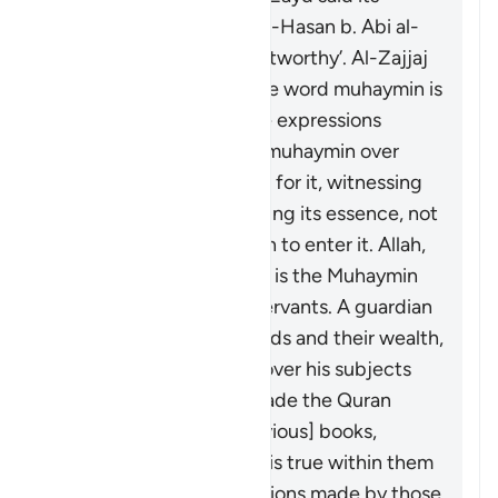
meaning is ‘confirmer’. Al-Hasan b. Abi al-
Hasan said it means ‘trustworthy’. Al-Zajjaj
mentioned ‘overseer’. The word
muhaymin
is
more specific than these expressions
because the one who is
muhaymin
over
something is responsible for it, witnessing
its truths, and safeguarding its essence, not
allowing anything foreign to enter it. Allah,
the Blessed and Exalted, is the
Muhaymin
over His creations and servants. A guardian
is
muhaymin
over his wards and their wealth,
and a ruler is
muhaymin
over his subjects
and their affairs. Allah made the Quran
muhaymin
over the [previous] books,
bearing witness to what is true within them
and clarifying the distortions made by those