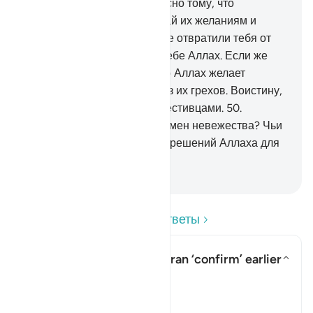
49
.
Суди между ними согласно тому, что
ниспослал Аллах, не потакай их желаниям и
остерегайся их, дабы они не отвратили тебя от
части того, что ниспослал тебе Аллах. Если же
они отвернутся, то знай, что Аллах желает
покарать их за некоторые из их грехов. Воистину,
многие люди являются нечестивцами.
50
.
Неужели они ищут суда времен невежества? Чьи
решения могут быть лучше решений Аллаха для
людей убежденных?
-
Russian Translation ( Elmir Kuliev )
Прочитайте вопросы и ответы
In what sense does the Quran ‘confirm’ earlier
scriptures?
Показать ответ In what sense do
Разъяснение