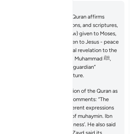
Отвечать
It is well known that the Quran affirms
earlier prophets, revelations, and scriptures,
including the Tawrah (Law) given to Moses,
and the Injil (Gospel) given to Jesus - peace
be upon them. As the final revelation to the
final messenger, Prophet Muhammad ﷺ,
the Quran serves as the “guardian”
(
muhaymin
) over all scripture.
Concerning the description of the Quran as
“guardian”, Ibn ‘Atiyyah comments: “The
exegetes have used different expressions
to capture the meaning of
muhaymin
. Ibn
ʿAbbas said it means ‘witness’. He also said
it means ‘entrusted’. Ibn Zayd said its