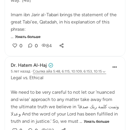
way.' [48]
Imam ibn Jarir al-Tabari brings the statement of the
great Tabi'ee, Qatadah, in his explanation of this
phrase:
...
Узнать больше
0
0
84
Dr. Hatem Al-Haj
5 лет назад
·
Ссылка
айа 5:48, 6:115, 10:109, 6:153, 10:15
Legal vs. Ethical
We need to be very careful to not let our 'nuanced
and wise' approach to any matter take away from
the ultimate truth we believe in 'وتمت كلمة ربك صدقا
وعدلا And the word of your Lord has been fulfilled in
truth and in justice.' So, we must ...
Узнать больше