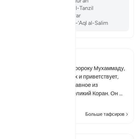
Al-Sam’ani, Tafsir al-Qur’an
Al-Baghawi, Ma’alim al-Tanzil
Al-Biqa’i, Nazm al-Durar
Abu ‘l-Su’ud, Irshad al-‘Aql al-Salim
Прочитайте тафсир.
Russian Tafseer Al Saddi
Всевышний ниспослал Пророку Мухаммаду,
да благословит его Аллах и приветствует,
самое лучшее и самое славное из
Священных Писаний - Великий Коран. Он …
Читать далее
Больше тафсиров
Уроки