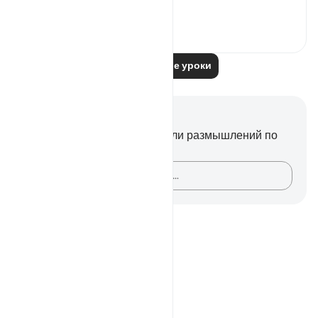
are...
Узнать больше
0
0
Читать другие уроки
Заметки и размышления
У вас нет никаких заметок или размышлений по
этому стиху.
Зафиксируйте свои мысли…