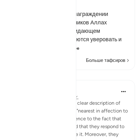
Russian Tafseer Al Saddi
После упоминания о вознаграждении
добродетельных праведников Аллах
поведал о наказании, ожидающем
грешников. Они отказываются уверовать и
отвергают Бо…
Читать далее
Больше тафсиров
Уроки
In the Shade of the Quran
31 неделю назад
·
Ссылка
айа 5:86
The surah has given us a very clear description of
this group of people who are "nearest in affection to
the believers", giving prominence to the fact that
they are far from arrogant and that they respond to
the truth once they recognise it. Moreover, they