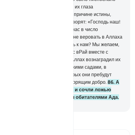
Посланнику, ты видишь, как их глаза
переполняются слезами по причине истины,
которую они узнают. Они говорят: «Господь наш!
Мы уверовали. Запиши же нас в число
свидетелей.
84
.
Отчего нам не веровать в Аллаха
и ту истину, которая явилась к нам? Мы желаем,
чтобы наш Господь ввел нас вРай вместе с
праведными людьми».
85
.
Аллах вознаградил их
за то, что они сказали, Райскими садами, в
которых текут реки и в которых они пребудут
вечно. Таково воздаяние творящим добро.
86
.
А
те, которые не уверовали и сочли ложью
Наши знамения, являются обитателями Ада.
-
Russian Translation ( Elmir Kuliev )
Прочитайте тафсир.